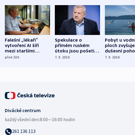
Falešní „lékaři“
Spekulace o
Pobyt u vodn
vytvoření AI šíří
přímém ruském
ploch zvyšuje
mezi staršími
útoku jsou pošetilé,
duševní poho
Poláky nebezpečné
míní estonský
ukázala
před 20
h
7. 8. 2026
7. 8. 2026
zdravotní rady
bezpečnostní
mezinárodní 
expert
Divácké centrum
každý všední den:
8:00—16:00 hodin
261 136 113