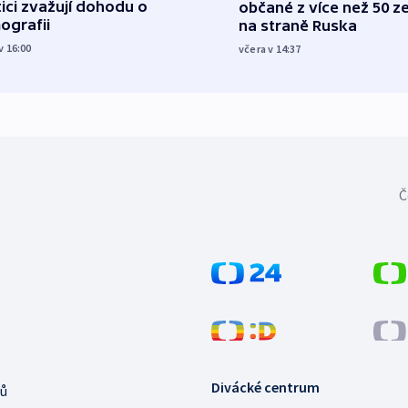
tici zvažují dohodu o
občané z více než 50 ze
ografii
na straně Ruska
v 16:00
včera v 14:37
Č
Divácké centrum
ů