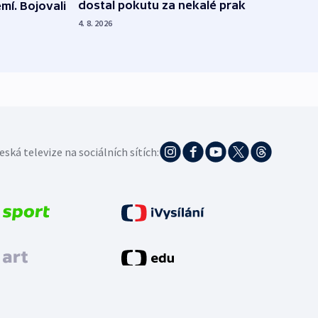
dostal pokutu za nekalé praktiky
mí. Bojovali
dopa
zdrav
4. 8. 2026
4. 8. 20
eská televize na sociálních sítích: