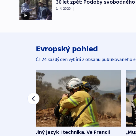
30 let zpět: Podoby svobodného
1. 4. 2020
|
Evropský pohled
ČT24 každý den vybírá z obsahu publikovaného e
Jiný jazyk i technika. Ve Francii
„Mus