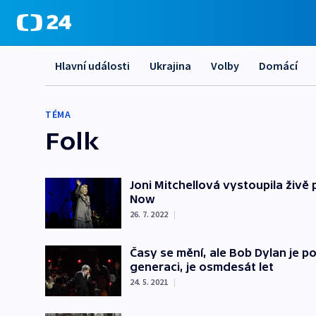
Hlavní události
Ukrajina
Volby
Domácí
TÉMA
Folk
Joni Mitchellová vystoupila živě 
Now
26. 7. 2022
|
Časy se mění, ale Bob Dylan je poř
generaci, je osmdesát let
24. 5. 2021
|