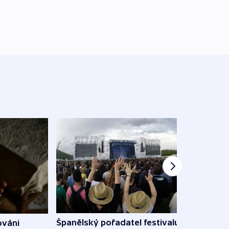
Španělský pořadatel festivalu
ováni
Lesn