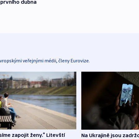
 prvního dubna
vropskými veřejnými médii, členy Eurovize.
íme zapojit ženy.“ Litevští
Na Ukrajině jsou zadrž