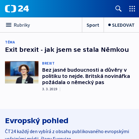
Sport
SLEDOVAT
Rubriky
TÉMA
Exit brexit - jak jsem se stala Němkou
BREXIT
Bez jasné budoucnosti a důvěry v
politiku to nejde. Britská novinářka
požádala o německý pas
3. 3. 2019
|
Evropský pohled
ČT24 každý den vybírá z obsahu publikovaného evropskými
veřejnými médii, členy Eurovize.