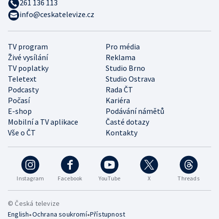
261 136 113
info@ceskatelevize.cz
TV program
Pro média
Živé vysílání
Reklama
TV poplatky
Studio Brno
Teletext
Studio Ostrava
Podcasty
Rada ČT
Počasí
Kariéra
E-shop
Podávání námětů
Mobilní a TV aplikace
Časté dotazy
Vše o ČT
Kontakty
Instagram
Facebook
YouTube
X
Threads
© Česká televize
•
•
English
Ochrana soukromí
Přístupnost