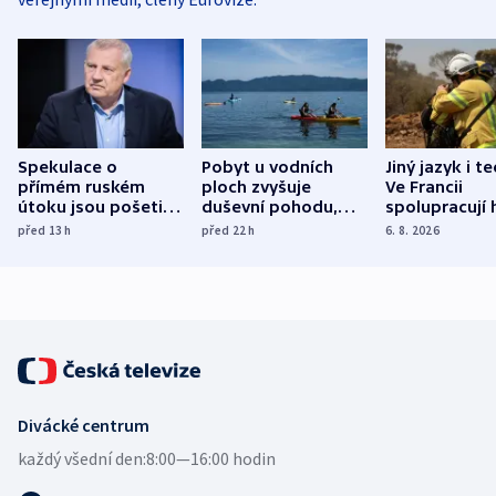
Spekulace o
Pobyt u vodních
Jiný jazyk i t
přímém ruském
ploch zvyšuje
Ve Francii
útoku jsou pošetilé,
duševní pohodu,
spolupracují h
míní estonský
ukázala
různých zemí
před 13
h
před 22
h
6. 8. 2026
bezpečnostní
mezinárodní studie
expert
Divácké centrum
každý všední den:
8:00—16:00 hodin