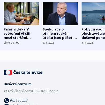
Falešní „lékaři“
Spekulace o
Pobyt u vodn
vytvoření AI šíří
přímém ruském
ploch zvyšuje
mezi staršími
útoku jsou pošetilé,
duševní poho
Poláky nebezpečné
míní estonský
ukázala
včera v 07:00
7. 8. 2026
7. 8. 2026
zdravotní rady
bezpečnostní
mezinárodní 
expert
Divácké centrum
každý všední den:
8:00—16:00 hodin
261 136 113