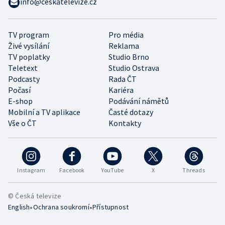
info@ceskatelevize.cz
TV program
Pro média
Živé vysílání
Reklama
TV poplatky
Studio Brno
Teletext
Studio Ostrava
Podcasty
Rada ČT
Počasí
Kariéra
E-shop
Podávání námětů
Mobilní a TV aplikace
Časté dotazy
Vše o ČT
Kontakty
Instagram
Facebook
YouTube
X
Threads
© Česká televize
•
•
English
Ochrana soukromí
Přístupnost