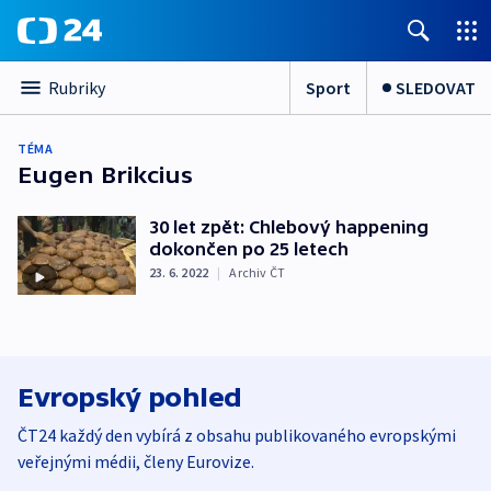
Sport
SLEDOVAT
Rubriky
TÉMA
Eugen Brikcius
30 let zpět: Chlebový happening
dokončen po 25 letech
23. 6. 2022
|
Archiv ČT
Evropský pohled
ČT24 každý den vybírá z obsahu publikovaného evropskými
veřejnými médii, členy Eurovize.