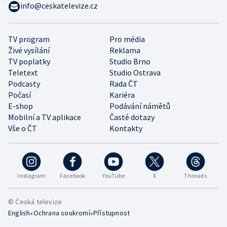
info@ceskatelevize.cz
TV program
Pro média
Živé vysílání
Reklama
TV poplatky
Studio Brno
Teletext
Studio Ostrava
Podcasty
Rada ČT
Počasí
Kariéra
E-shop
Podávání námětů
Mobilní a TV aplikace
Časté dotazy
Vše o ČT
Kontakty
Instagram
Facebook
YouTube
X
Threads
© Česká televize
•
•
English
Ochrana soukromí
Přístupnost