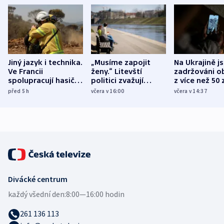
Jiný jazyk i technika.
„Musíme zapojit
Na Ukrajině j
Ve Francii
ženy.“ Litevští
zadržováni o
spolupracují hasiči z
politici zvažují
z více než 50 
různých zemí
dohodu o
Bojovali na s
před 5
h
včera v 16:00
včera v 14:37
demografii
Ruska
Divácké centrum
každý všední den:
8:00—16:00 hodin
261 136 113