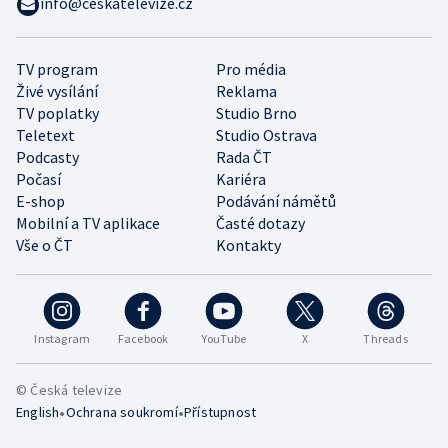
info@ceskatelevize.cz
TV program
Pro média
Živé vysílání
Reklama
TV poplatky
Studio Brno
Teletext
Studio Ostrava
Podcasty
Rada ČT
Počasí
Kariéra
E-shop
Podávání námětů
Mobilní a TV aplikace
Časté dotazy
Vše o ČT
Kontakty
Instagram
Facebook
YouTube
X
Threads
© Česká televize
•
•
English
Ochrana soukromí
Přístupnost