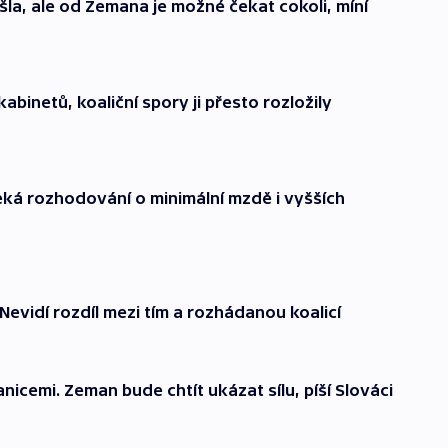
la, ale od Zemana je možné čekat cokoli, míní
abinetů, koaliční spory ji přesto rozložily
eká rozhodování o minimální mzdě i vyšších
Nevidí rozdíl mezi tím a rozhádanou koalicí
nicemi. Zeman bude chtít ukázat sílu, píší Slováci