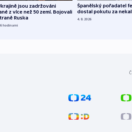
Španělský pořadatel fe
krajině jsou zadržováni
dostal pokutu za nekal
né z více než 50 zemí. Bojovali
straně Ruska
4. 8. 2026
16
hodinami
Č