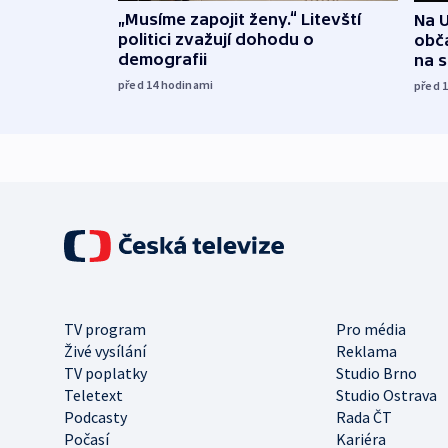
„Musíme zapojit ženy.“ Litevští
Na U
politici zvažují dohodu o
obča
demografii
na 
před 14
hodinami
před 
TV program
Pro média
Živé vysílání
Reklama
TV poplatky
Studio Brno
Teletext
Studio Ostrava
Podcasty
Rada ČT
Počasí
Kariéra