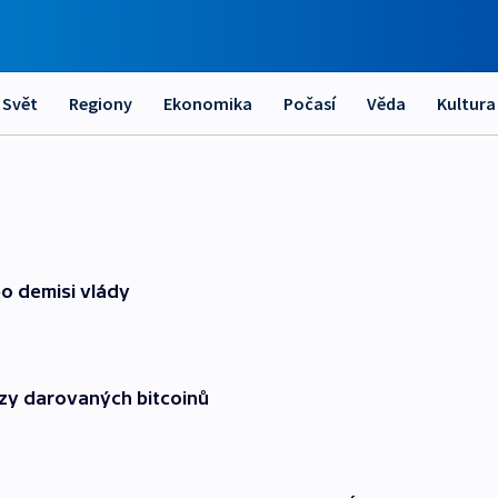
Svět
Regiony
Ekonomika
Počasí
Věda
Kultura
po demisi vlády
uzy darovaných bitcoinů