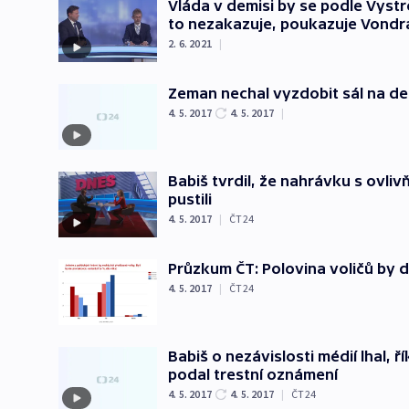
Vláda v demisi by se podle Vystr
to nezakazuje, poukazuje Vondr
2. 6. 2021
|
Zeman nechal vyzdobit sál na de
4. 5. 2017
4. 5. 2017
|
Babiš tvrdil, že nahrávku s ovliv
pustili
4. 5. 2017
|
ČT24
Průzkum ČT: Polovina voličů by 
4. 5. 2017
|
ČT24
Babiš o nezávislosti médií lhal, řík
podal trestní oznámení
4. 5. 2017
4. 5. 2017
|
ČT24