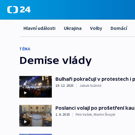
Hlavní události
Ukrajina
Volby
Domácí
TÉMA
Demise vlády
Bulhaři pokračují v protestech i 
19. 12. 2025
|
Jakub Szántó
Poslanci volají po prošetření ka
1. 6. 2025
|
Petr Vašek
,
Martin Šnajdr