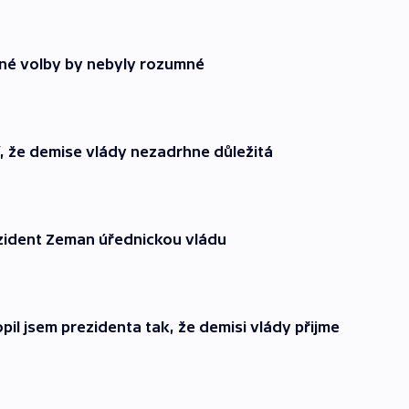
sné volby by nebyly rozumné
, že demise vlády nezadrhne důležitá
zident Zeman úřednickou vládu
pil jsem prezidenta tak, že demisi vlády přijme