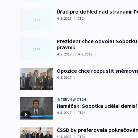
Úřad pro dohled nad stranami: Po
4. 5. 2017
|
ČT24
Prezident chce odvolat Sobotku 
právník
4. 5. 2017
4. 5. 2017
|
Opozice chce rozpustit sněmovn
4. 5. 2017
|
INTERVIEW ČT24
Hamáček: Sobotka udělal demisí 
4. 5. 2017
|
ČT24
ČSSD by preferovala pokračování
3. 5. 2017
|
ČT24