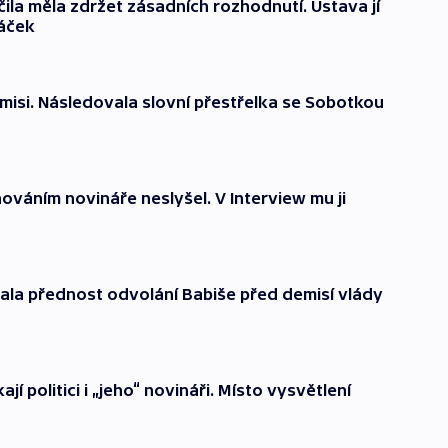
čila měla zdržet zásadních rozhodnutí. Ústava jí
áček
misi. Následovala slovní přestřelka se Sobotkou
ňováním novináře neslyšel. V Interview mu ji
dala přednost odvolání Babiše před demisí vlády
ají politici i „jeho“ novináři. Místo vysvětlení