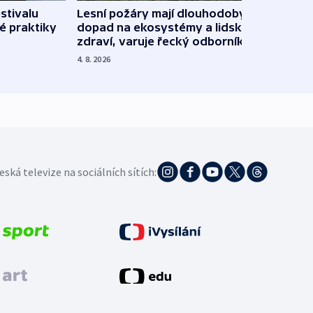
stivalu
Lesní požáry mají dlouhodobý
Ukraj
é praktiky
dopad na ekosystémy a lidské
Franc
zdraví, varuje řecký odborník
požá
4. 8. 2026
3. 8. 20
eská televize na sociálních sítích: