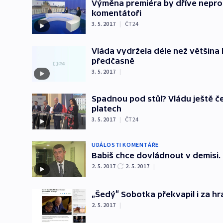
Výměna premiéra by dříve neproš
komentátoři
3. 5. 2017
|
ČT24
Vláda vydržela déle než většina k
předčasně
3. 5. 2017
|
Spadnou pod stůl? Vládu ještě č
platech
3. 5. 2017
|
ČT24
UDÁLOSTI KOMENTÁŘE
Babiš chce dovládnout v demisi. 
2. 5. 2017
2. 5. 2017
|
„Šedý“ Sobotka překvapil i za hra
2. 5. 2017
|