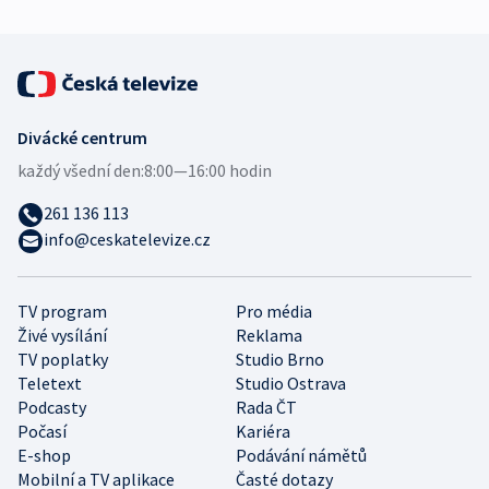
Divácké centrum
každý všední den:
8:00—16:00 hodin
261 136 113
info@ceskatelevize.cz
TV program
Pro média
Živé vysílání
Reklama
TV poplatky
Studio Brno
Teletext
Studio Ostrava
Podcasty
Rada ČT
Počasí
Kariéra
E-shop
Podávání námětů
Mobilní a TV aplikace
Časté dotazy