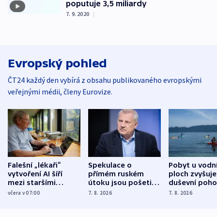
poputuje 3,5 miliardy
7. 9. 2020
|
Evropský pohled
ČT24 každý den vybírá z obsahu publikovaného evropskými
veřejnými médii, členy Eurovize.
Falešní „lékaři“
Spekulace o
Pobyt u vodn
vytvoření AI šíří
přímém ruském
ploch zvyšuje
mezi staršími
útoku jsou pošetilé,
duševní poho
Poláky nebezpečné
míní estonský
ukázala
včera v 07:00
7. 8. 2026
7. 8. 2026
zdravotní rady
bezpečnostní
mezinárodní 
expert