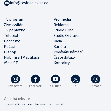
info@ceskatelevize.cz
TV program
Pro média
Živé vysílání
Reklama
TV poplatky
Studio Brno
Teletext
Studio Ostrava
Podcasty
Rada ČT
Počasí
Kariéra
E-shop
Podávání námětů
Mobilní a TV aplikace
Časté dotazy
Vše o ČT
Kontakty
Instagram
Facebook
YouTube
X
Threads
© Česká televize
•
•
English
Ochrana soukromí
Přístupnost