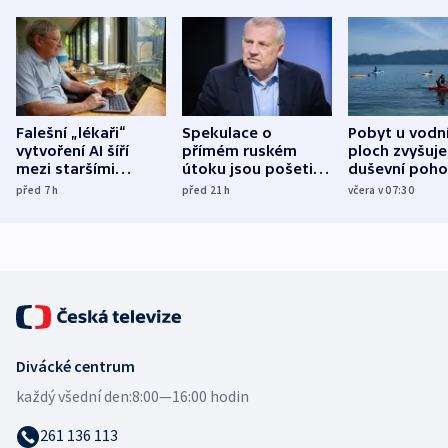
Falešní „lékaři“
Spekulace o
Pobyt u vodn
vytvoření AI šíří
přímém ruském
ploch zvyšuje
mezi staršími
útoku jsou pošetilé,
duševní poho
Poláky nebezpečné
míní estonský
ukázala
před 7
h
před 21
h
včera v 07:30
zdravotní rady
bezpečnostní
mezinárodní 
expert
Divácké centrum
každý všední den:
8:00—16:00 hodin
261 136 113