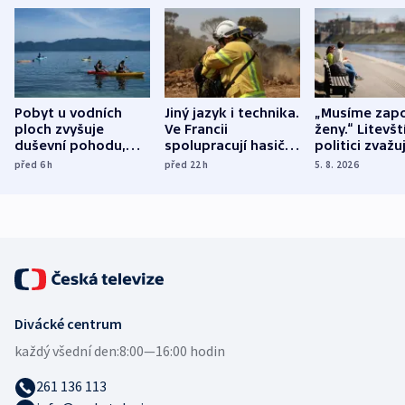
Pobyt u vodních
Jiný jazyk i technika.
„Musíme zapo
ploch zvyšuje
Ve Francii
ženy.“ Litevšt
duševní pohodu,
spolupracují hasiči z
politici zvažuj
ukázala
různých zemí
dohodu o
před 6
h
před 22
h
5. 8. 2026
mezinárodní studie
demografii
Divácké centrum
každý všední den:
8:00—16:00 hodin
261 136 113