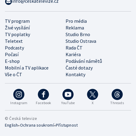
info@ceskatelevize.cz
TV program
Pro média
Živé vysílání
Reklama
TV poplatky
Studio Brno
Teletext
Studio Ostrava
Podcasty
Rada ČT
Počasí
Kariéra
E-shop
Podávání námětů
Mobilní a TV aplikace
Časté dotazy
Vše o ČT
Kontakty
Instagram
Facebook
YouTube
X
Threads
© Česká televize
•
•
English
Ochrana soukromí
Přístupnost