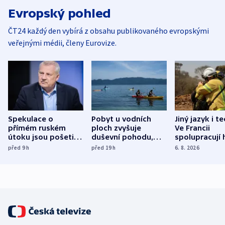
Evropský pohled
ČT24 každý den vybírá z obsahu publikovaného evropskými
veřejnými médii, členy Eurovize.
Spekulace o
Pobyt u vodních
Jiný jazyk i t
přímém ruském
ploch zvyšuje
Ve Francii
útoku jsou pošetilé,
duševní pohodu,
spolupracují h
míní estonský
ukázala
různých zemí
před 9
h
před 19
h
6. 8. 2026
bezpečnostní
mezinárodní studie
expert