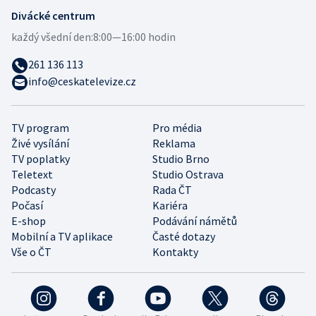
Divácké centrum
každý všední den:
8:00—16:00 hodin
261 136 113
info@ceskatelevize.cz
TV program
Pro média
Živé vysílání
Reklama
TV poplatky
Studio Brno
Teletext
Studio Ostrava
Podcasty
Rada ČT
Počasí
Kariéra
E-shop
Podávání námětů
Mobilní a TV aplikace
Časté dotazy
Vše o ČT
Kontakty