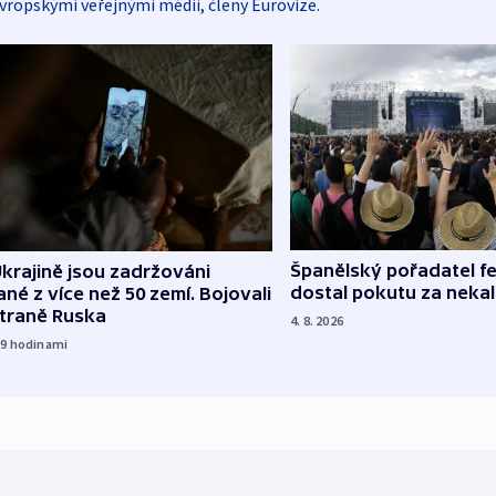
vropskými veřejnými médii, členy Eurovize.
Španělský pořadatel fe
krajině jsou zadržováni
dostal pokutu za nekal
né z více než 50 zemí. Bojovali
straně Ruska
4. 8. 2026
19
hodinami