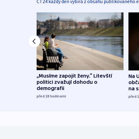
ČT24 každý den vybírá z obsahu publikovaného e
„Musíme zapojit ženy.“ Litevští
Na U
politici zvažují dohodu o
obča
demografii
na 
před 18
hodinami
před 