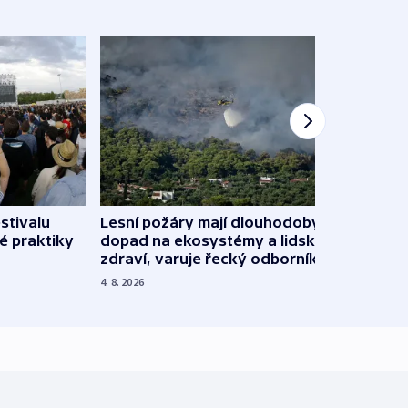
stivalu
Lesní požáry mají dlouhodobý
Ukraj
é praktiky
dopad na ekosystémy a lidské
Franc
zdraví, varuje řecký odborník
požá
4. 8. 2026
3. 8. 20