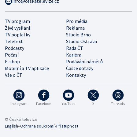
info@ceskatelevize.cz
TV program
Pro média
Živé vysílání
Reklama
TV poplatky
Studio Brno
Teletext
Studio Ostrava
Podcasty
Rada ČT
Počasí
Kariéra
E-shop
Podávání námětů
Mobilní a TV aplikace
Časté dotazy
Vše o ČT
Kontakty
Instagram
Facebook
YouTube
X
Threads
© Česká televize
•
•
English
Ochrana soukromí
Přístupnost