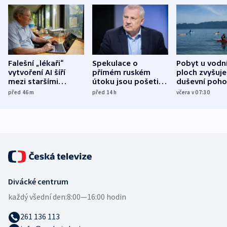
Falešní „lékaři“
Spekulace o
Pobyt u vodn
vytvoření AI šíří
přímém ruském
ploch zvyšuje
mezi staršími
útoku jsou pošetilé,
duševní poho
Poláky nebezpečné
míní estonský
ukázala
před 46
m
před 14
h
včera v 07:30
zdravotní rady
bezpečnostní
mezinárodní 
expert
Divácké centrum
každý všední den:
8:00—16:00 hodin
261 136 113