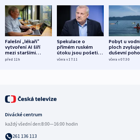
Falešní „lékaři“
Spekulace o
Pobyt u vodn
vytvoření AI šíří
přímém ruském
ploch zvyšuje
mezi staršími
útoku jsou pošetilé,
duševní poho
Poláky nebezpečné
míní estonský
ukázala
před 12
h
včera v 17:11
včera v 07:30
zdravotní rady
bezpečnostní
mezinárodní 
expert
Divácké centrum
každý všední den:
8:00—16:00 hodin
261 136 113