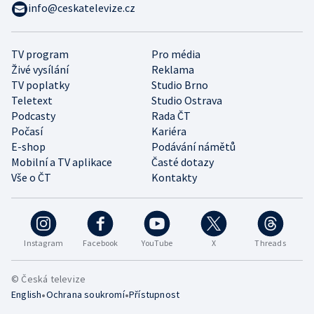
info@ceskatelevize.cz
TV program
Pro média
Živé vysílání
Reklama
TV poplatky
Studio Brno
Teletext
Studio Ostrava
Podcasty
Rada ČT
Počasí
Kariéra
E-shop
Podávání námětů
Mobilní a TV aplikace
Časté dotazy
Vše o ČT
Kontakty
Instagram
Facebook
YouTube
X
Threads
© Česká televize
•
•
English
Ochrana soukromí
Přístupnost