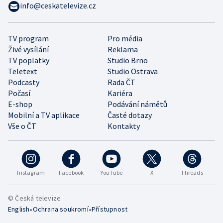
info@ceskatelevize.cz
TV program
Pro média
Živé vysílání
Reklama
TV poplatky
Studio Brno
Teletext
Studio Ostrava
Podcasty
Rada ČT
Počasí
Kariéra
E-shop
Podávání námětů
Mobilní a TV aplikace
Časté dotazy
Vše o ČT
Kontakty
Instagram
Facebook
YouTube
X
Threads
© Česká televize
•
•
English
Ochrana soukromí
Přístupnost