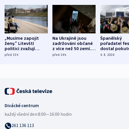
„Musíme zapojit
Na Ukrajině jsou
Španělský
ženy.“ Litevští
zadržováni občané
pořadatel fes
politici zvažují
z více než 50 zemí.
dostal pokut
dohodu o
Bojovali na straně
nekalé prakti
před 13
h
před 14
h
4. 8. 2026
demografii
Ruska
Divácké centrum
každý všední den:
8:00—16:00 hodin
261 136 113