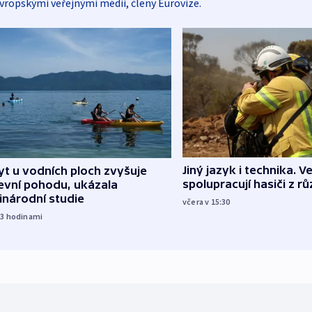
vropskými veřejnými médii, členy Eurovize.
Jiný jazyk i technika. Ve
t u vodních ploch zvyšuje
spolupracují hasiči z r
evní pohodu, ukázala
inárodní studie
včera v 15:30
13
hodinami