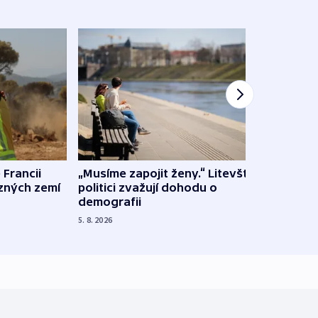
 Francii
„Musíme zapojit ženy.“ Litevští
Na Uk
ůzných zemí
politici zvažují dohodu o
občan
demografii
na s
5. 8. 2026
5. 8. 20