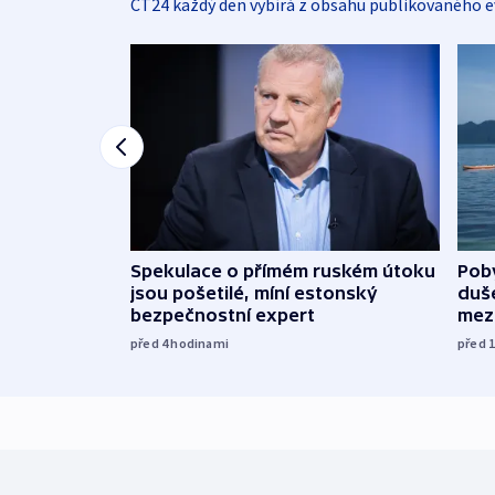
ČT24 každý den vybírá z obsahu publikovaného e
Spekulace o přímém ruském útoku
Poby
jsou pošetilé, míní estonský
duš
bezpečnostní expert
mez
před 4
hodinami
před 