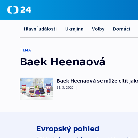
Hlavní události
Ukrajina
Volby
Domácí
TÉMA
Baek Heenaová
Baek Heenaová se může cítit jak
31. 3. 2020
|
Evropský pohled