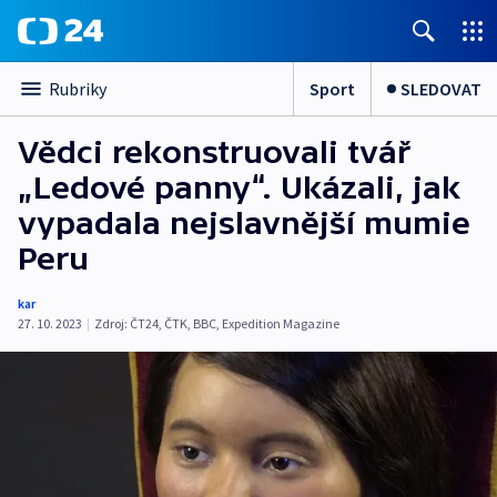
Sport
SLEDOVAT
Rubriky
Vědci rekonstruovali tvář
„Ledové panny“. Ukázali, jak
vypadala nejslavnější mumie
Peru
kar
27. 10. 2023
|
Zdroj:
ČT24
,
ČTK
,
BBC
,
Expedition Magazine