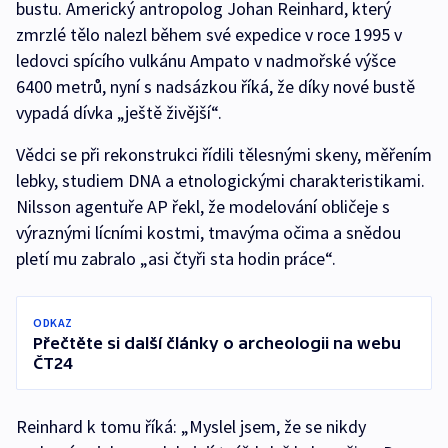
bustu. Americký antropolog Johan Reinhard, který
zmrzlé tělo nalezl během své expedice v roce 1995 v
ledovci spícího vulkánu Ampato v nadmořské výšce
6400 metrů, nyní s nadsázkou říká, že díky nové bustě
vypadá dívka „ještě živější“.
Vědci se při rekonstrukci řídili tělesnými skeny, měřením
lebky, studiem DNA a etnologickými charakteristikami.
Nilsson agentuře AP řekl, že modelování obličeje s
výraznými lícními kostmi, tmavýma očima a snědou
pletí mu zabralo „asi čtyři sta hodin práce“.
ODKAZ
Přečtěte si další články o archeologii na webu
ČT24
Reinhard k tomu říká: „Myslel jsem, že se nikdy