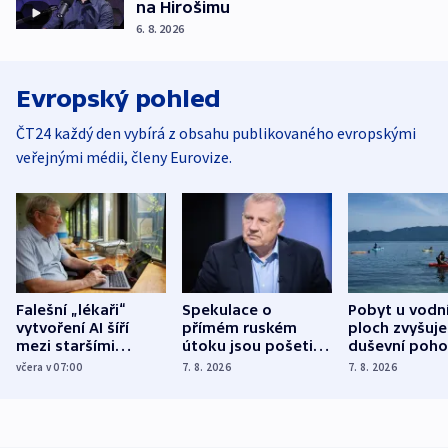
na Hirošimu
6. 8. 2026
Evropský pohled
ČT24 každý den vybírá z obsahu publikovaného evropskými
veřejnými médii, členy Eurovize.
Falešní „lékaři“
Spekulace o
Pobyt u vodn
vytvoření AI šíří
přímém ruském
ploch zvyšuje
mezi staršími
útoku jsou pošetilé,
duševní poho
Poláky nebezpečné
míní estonský
ukázala
včera v 07:00
7. 8. 2026
7. 8. 2026
zdravotní rady
bezpečnostní
mezinárodní 
expert