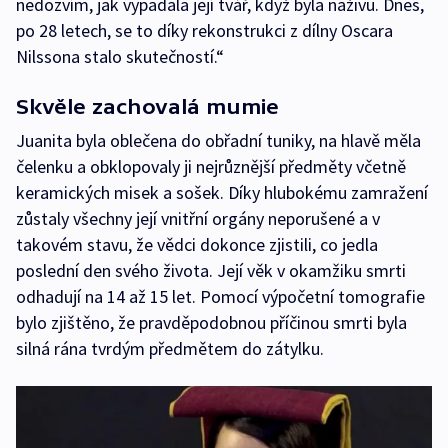
nedozvím, jak vypadala její tvář, když byla naživu. Dnes,
po 28 letech, se to díky rekonstrukci z dílny Oscara
Nilssona stalo skutečností.“
Skvěle zachovalá mumie
Juanita byla oblečena do obřadní tuniky, na hlavě měla
čelenku a obklopovaly ji nejrůznější předměty včetně
keramických misek a sošek. Díky hlubokému zamražení
zůstaly všechny její vnitřní orgány neporušené a v
takovém stavu, že vědci dokonce zjistili, co jedla
poslední den svého života. Její věk v okamžiku smrti
odhadují na 14 až 15 let. Pomocí výpočetní tomografie
bylo zjištěno, že pravděpodobnou příčinou smrti byla
silná rána tvrdým předmětem do zátylku.