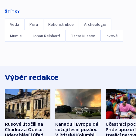
ŠTÍTKY
Věda
Peru
Rekonstrukce
Archeologie
Mumie
Johan Reinhard
Oscar Nilsson
Inkové
Výběr redakce
Rusové útočili na
Kanadu i Evropu dál
Účastníci po
Charkov a Oděsu.
sužují lesní požáry.
Pride upozorň
Údery hlásí i úřady v
V Britské Kolumbii
trvající nerov