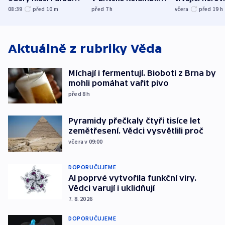
Bělgorodu
evakuovali tisíce lidí
společensko
08:39
před 10
m
před 7
h
včera
před 19
h
atmosféru
Aktuálně z rubriky
Věda
Míchají i fermentují. Bioboti z Brna by
mohli pomáhat vařit pivo
před 8
h
Pyramidy přečkaly čtyři tisíce let
zemětřesení. Vědci vysvětlili proč
včera v 09:00
DOPORUČUJEME
AI poprvé vytvořila funkční viry.
Vědci varují i uklidňují
7. 8. 2026
DOPORUČUJEME