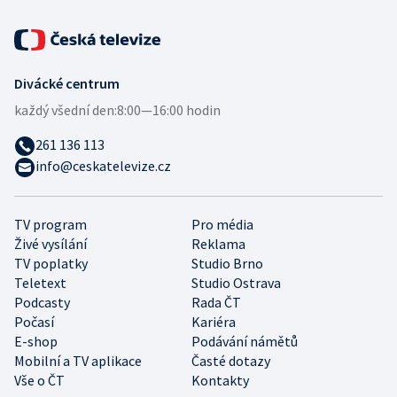
Divácké centrum
každý všední den:
8:00—16:00 hodin
261 136 113
info@ceskatelevize.cz
TV program
Pro média
Živé vysílání
Reklama
TV poplatky
Studio Brno
Teletext
Studio Ostrava
Podcasty
Rada ČT
Počasí
Kariéra
E-shop
Podávání námětů
Mobilní a TV aplikace
Časté dotazy
Vše o ČT
Kontakty