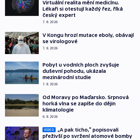
Virtuální realita mění medicínu.
Lékaři si otestují každý řez, říká
český expert
7. 8. 2026
V Kongu hrozí mutace eboly, obávají
se virologové
7. 8. 2026
Pobyt u vodních ploch zvyšuje
duševní pohodu, ukázala
mezinárodní studie
7. 8. 2026
Od Moravy po Maďarsko. Srpnová
horká vlna se zapíše do dějin
klimatologie
6. 8. 2026
„A pak ticho,“ popisovali
VIDEO
přeživší po svržení atomové bomby