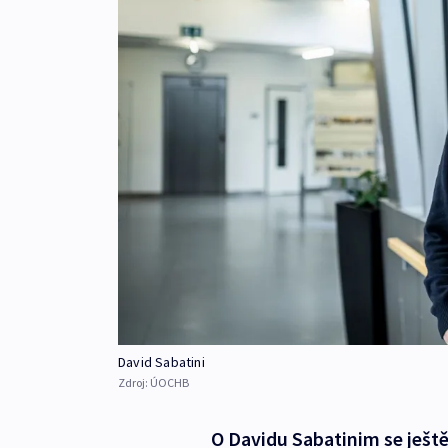
David Sabatini
Zdroj:
ÚOCHB
O Davidu Sabatinim se ještě