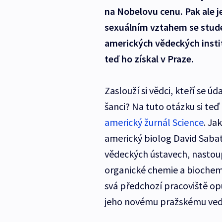
na Nobelovu cenu. Pak ale j
sexuálním vztahem se stude
amerických vědeckých instit
teď ho získal v Praze.
Zaslouží si vědci, kteří se ú
šanci? Na tuto otázku si te
americký žurnál Science
. Ja
americký biolog David Sabati
vědeckých ústavech, nastoupi
organické chemie a biochem
svá předchozí pracoviště op
jeho novému pražskému vede