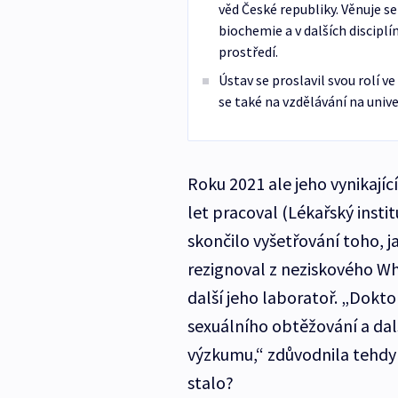
věd České republiky. Věnuje s
biochemie a v dalších disciplí
prostředí.
Ústav se proslavil svou rolí ve
se také na vzdělávání na univ
Roku 2021 ale jeho vynikajíc
let pracoval (Lékařský inst
skončilo vyšetřování toho, j
rezignoval z neziskového Wh
další jeho laboratoř. „Doktor
sexuálního obtěžování a dalš
výzkumu,“ zdůvodnila tehdy 
stalo?