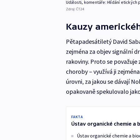
Události, komentáře: Hlídání etických 
Zdroj:
ČT24
Kauzy americkéh
Pětapadesátiletý David Saba
zejména za objev signální 
rakoviny. Proto se považuje z
choroby – využívá ji zejména
úrovni, za jakou se dávají N
opakovaně spekulovalo jako
FAKTA
Ústav organické chemie a 
Ústav organické chemie a bi