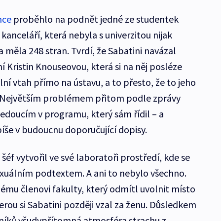
nce
proběhlo na podnět jedné ze studentek
kanceláří, která nebyla s univerzitou nijak
a měla 248 stran. Tvrdí, že Sabatini navázal
ní Kristin Knouseovou, která si na něj posléze
lní vtah přímo na ústavu, a to přesto, že to jeho
í. Největším problémem přitom podle zprávy
 vedoucím v programu, který sám řídil – a
apíše v budoucnu doporučující dopisy.
o šéf vytvořil ve své laboratoři prostředí, kde se
xuálním podtextem. A ani to nebylo všechno.
nému členovi fakulty, který odmítl uvolnit místo
terou si Sabatini později vzal za ženu. Důsledkem
vníků všudypřítomná atmosféra strachu z