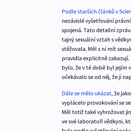
Podle starších článků v Scie
nezávislé vyšetřování právní 
spojená. Tato detailní zpráv
tajný sexuální vztah s vědky
stěžovala. Měl s ní mít sexuá
pravidla explicitně zakazuj
bylo, že v té době byl jejím
očekávalo se od něj, že jí n
Dále se mělo ukázat
, že jak
vyplácelo provokování se se
Měl totiž také vyhrožovat ji
ve své laboratoři vědkyni, k
byla podle vyšetřování prá