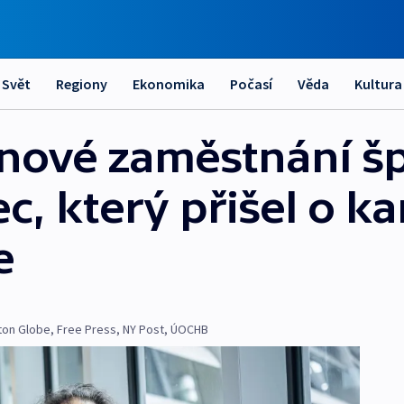
Svět
Regiony
Ekonomika
Počasí
Věda
Kultura
 nové zaměstnání š
, který přišel o ka
e
ton Globe
,
Free Press
,
NY Post
,
ÚOCHB