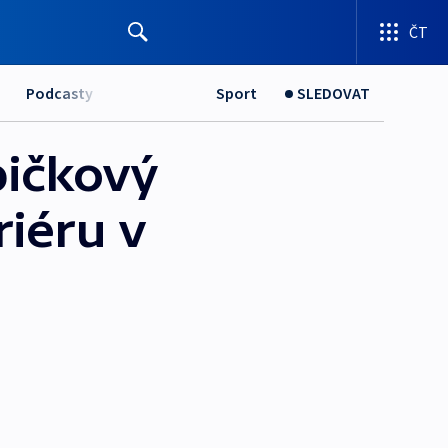
ČT
Podcasty
Sport
SLEDOVAT
pičkový
riéru v