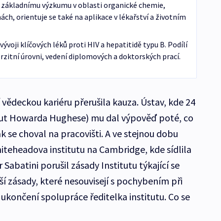
e základnímu výzkumu v oblasti organické chemie,
nách, orientuje se také na aplikace v lékařství a životním
 vývoji klíčových léků proti HIV a hepatitidě typu B. Podílí
erzitní úrovni, vedení diplomových a doktorských prací.
í vědeckou kariéru přerušila kauza. Ústav, kde 24
itut Howarda Hughese) mu dal výpověď poté, co
ak se choval na pracovišti. A ve stejnou dobu
iteheadova institutu na Cambridge, kde sídlila
 Sabatini porušil zásady Institutu týkající se
í zásady, které nesouvisejí s pochybením při
ukončení spolupráce ředitelka institutu. Co se