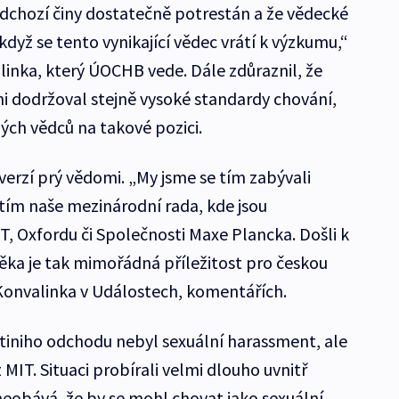
ředchozí činy dostatečně potrestán a že vědecké
dyž se tento vynikající vědec vrátí k výzkumu,“
linka, který ÚOCHB vede. Dále zdůraznil, že
i dodržoval stejně vysoké standardy chování,
ných vědců na takové pozici.
overzí prý vědomi. „My jsme se tím zabývali
tím naše mezinárodní rada, kde jsou
 Oxfordu či Společnosti Maxe Plancka. Došli k
ěka je tak mimořádná příležitost pro českou
l Konvalinka v Událostech, komentářích.
tiniho odchodu nebyl sexuální harassment, ale
 MIT. Situaci probírali velmi dlouho uvnitř
neobává, že by se mohl chovat jako sexuální