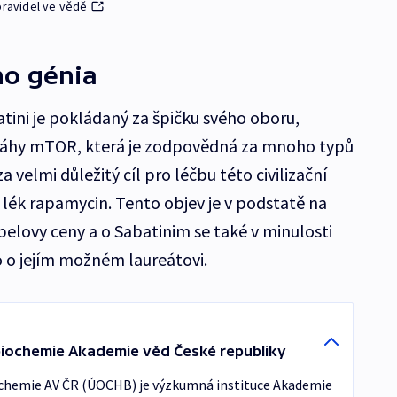
pravidel ve vědě
o génia
tini je pokládaný za špičku svého oboru,
dráhy mTOR, která je zodpovědná za mnoho typů
a velmi důležitý cíl pro léčbu této civilizační
 lék rapamycin. Tento objev je v podstatě na
obelovy ceny a o Sabatinim se také v minulosti
 o jejím možném laureátovi.
biochemie Akademie věd České republiky
ochemie AV ČR (ÚOCHB) je výzkumná instituce Akademie