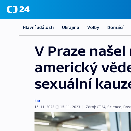
Hlavní události
Ukrajina
Volby
Domácí
V Praze našel
americký vědec
sexuální kauz
kar
15. 11. 2023
15. 11. 2023
|
Zdroj:
ČT24
,
Science
,
Bos