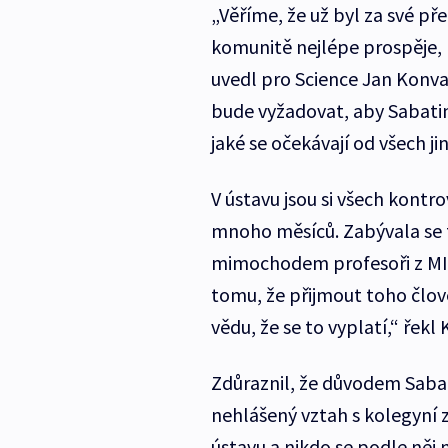
„Věříme, že už byl za své p
komunitě nejlépe prospěje, k
uvedl pro Science Jan Konva
bude vyžadovat, aby Sabatin
jaké se očekávají od všech ji
V ústavu jsou si všech kontr
mnoho měsíců. Zabývala se 
mimochodem profesoři z MIT,
tomu, že přijmout toho člov
vědu, že se to vyplatí,“ řek
Zdůraznil, že důvodem Saba
nehlášený vztah s kolegyní z
ústavu a nikdo se podle něj 