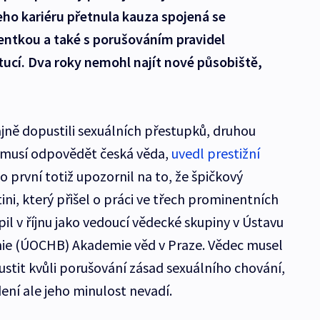
eho kariéru přetnula kauza spojená se
ntkou a také s porušováním pravidel
ucí. Dva roky nemohl najít nové působiště,
dajně dopustili sexuálních přestupků, druhou
ď musí odpovědět česká věda,
uvedl prestižní
ko první totiž upozornil na to, že špičkový
ni, který přišel o práci ve třech prominentních
l v říjnu jako vedoucí vědecké skupiny v Ústavu
ie (ÚOCHB) Akademie věd v Praze. Vědec musel
ustit kvůli porušování zásad sexuálního chování,
ní ale jeho minulost nevadí.