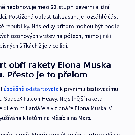
ně neobnovuje mezi 60. stupni severní a jižní
dci. Postižená oblast tak zasahuje rozsáhlé části
ské republiky. Následky přitom mohou být podle
ých ozonových vrstev na pólech, mimo jiné i
sných šířkách žije více lidí.
art obří rakety Elona Muska
. Přesto je to přelom
al
úspěšně odstartovala
k prvnímu testovacímu
i SpaceX Falcon Heavy. Nejsilnější raketa
je dílem miliardáře a vizionáře Elona Muska. V
užívána k letům na Měsíc a na Mars.
vé stupně, které se po úterním startu oddělily