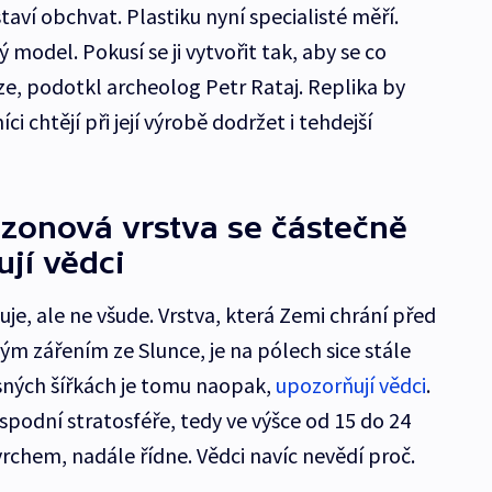
taví obchvat. Plastiku nyní specialisté měří.
ý model. Pokusí se ji vytvořit tak, aby se co
oze, podotkl archeolog Petr Rataj. Replika by
i chtějí při její výrobě dodržet i tehdejší
Ozonová vrstva se částečně
ují vědci
uje, ale ne všude. Vrstva, která Zemi chrání před
ým zářením ze Slunce, je na pólech sice stále
pisných šířkách je tomu naopak,
upozorňují vědci
.
podní stratosféře, tedy ve výšce od 15 do 24
hem, nadále řídne. Vědci navíc nevědí proč.