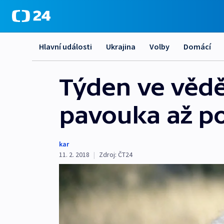
Hlavní události
Ukrajina
Volby
Domácí
Týden ve věd
pavouka až po
kar
11. 2. 2018
|
Zdroj:
ČT24