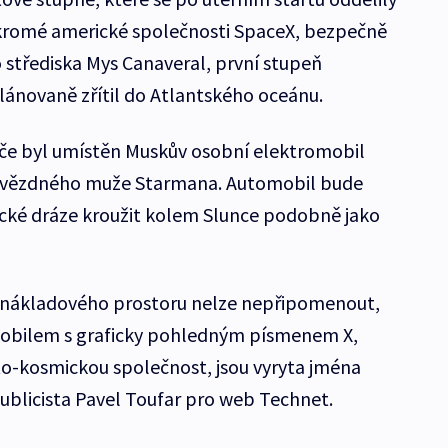
kromé americké společnosti SpaceX, bezpečně
 střediska Mys Canaveral, první stupeň
plánovaně zřítil do Atlantského oceánu.
če byl umístěn Muskův osobní elektromobil
 hvězdného muže Starmana. Automobil bude
rické dráze kroužit kolem Slunce podobně jako
 z nákladového prostoru nelze nepřipomenout,
mobilem s graficky pohledným písmenem X,
o-kosmickou společnost, jsou vyryta jména
ublicista Pavel Toufar pro web Technet.