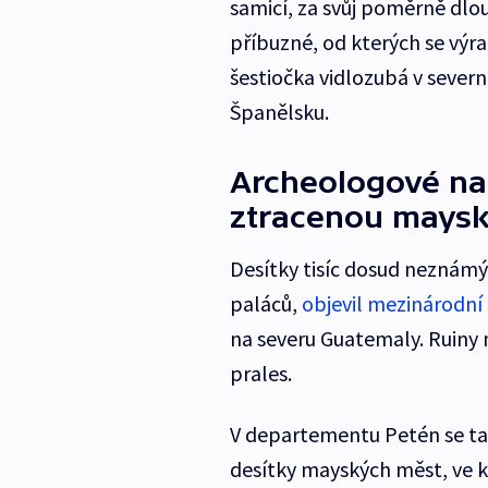
samicí, za svůj poměrně dlouh
příbuzné, od kterých se vý
šestiočka vidlozubá v severní
Španělsku.
Archeologové na
ztracenou mays
Desítky tisíc dosud neznámý
paláců,
objevil mezinárodní
na severu Guatemaly. Ruiny 
prales.
V departementu Petén se tak
desítky mayských měst, ve kt