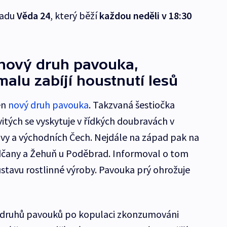
řadu
Věda 24
, který běží
každou neděli v 18:30
 nový druh pavouka,
malu zabíjí houstnutí lesů
en
nový druh pavouka
. Takzvaná šestiočka
vitých se vyskytuje v řídkých doubravách v
avy a východních Čech. Nejdále na západ pak na
adčany a Žehuň u Poděbrad. Informoval o tom
tavu rostlinné výroby. Pavouka prý ohrožuje
ch druhů pavouků po kopulaci zkonzumováni