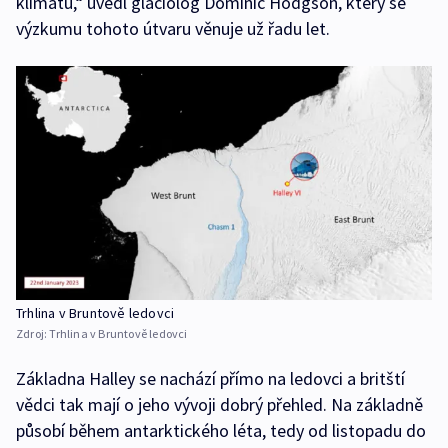
klimatu,“ uvedl glaciolog Dominic Hodgson, který se
výzkumu tohoto útvaru věnuje už řadu let.
Trhlina v Bruntově ledovci
Zdroj:
Trhlina v Bruntově ledovci
Základna Halley se nachází přímo na ledovci a britští
vědci tak mají o jeho vývoji dobrý přehled. Na základně
působí během antarktického léta, tedy od listopadu do