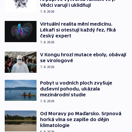
Vědci varují i uklidňují
7. 8. 2026
Virtuální realita mění medicínu.
Lékaři si otestují každý řez, říká
český expert
7. 8. 2026
V Kongu hrozí mutace eboly, obávají
se virologové
7. 8. 2026
Pobyt u vodních ploch zvyšuje
duševní pohodu, ukázala
mezinárodní studie
7. 8. 2026
Od Moravy po Maďarsko. Srpnová
horká vlna se zapíše do dějin
klimatologie
6. 8. 2026