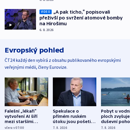
„A pak ticho,“ popisovali
VIDEO
přeživší po svržení atomové bomby
na Hirošimu
6. 8. 2026
Evropský pohled
ČT24 každý den vybírá z obsahu publikovaného evropskými
veřejnými médii, členy Eurovize.
Falešní „lékaři“
Spekulace o
Pobyt u vodn
vytvoření AI šíří
přímém ruském
ploch zvyšuje
mezi staršími
útoku jsou pošetilé,
duševní poho
Poláky nebezpečné
míní estonský
ukázala
včera v 07:00
7. 8. 2026
7. 8. 2026