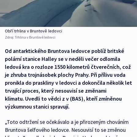
Obří trhlina v Bruntově ledovci
Zdroj:
Trhlina v Bruntově ledovci
Od antarktického Bruntova ledovce poblíž britské
polární stanice Halley se v neděli večer odlomila
ledová kra o rozloze 1550 kilometrů čtverečních, což
je zhruba trojnásobek plochy Prahy. Při přílivu voda
pronikla do praskliny v ledovci a dokončila několik let
trvající proces, který nesouvisí se změnami
klimatu. Uvedli to vědci z v (BAS), kteří zmíněnou
výzkumnou stanici spravují.
„Toto odtržení se očekávalo a je přirozeným chováním
Bruntova šelfového ledovce. Nesouvisí to se změnou