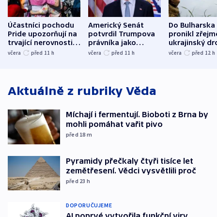
Účastníci pochodu
Americký Senát
Do Bulharska
Pride upozorňují na
potvrdil Trumpova
pronikl zřejm
trvající nerovnosti i
právníka jako
ukrajinský dr
společenskou
ministra
explodoval k
včera
před 11
h
včera
před 11
h
včera
před 12
h
atmosféru
spravedlnosti
od plynovod
Aktuálně z rubriky
Věda
Míchají i fermentují. Bioboti z Brna by
mohli pomáhat vařit pivo
před 18
m
Pyramidy přečkaly čtyři tisíce let
zemětřesení. Vědci vysvětlili proč
před 23
h
DOPORUČUJEME
AI poprvé vytvořila funkční viry.