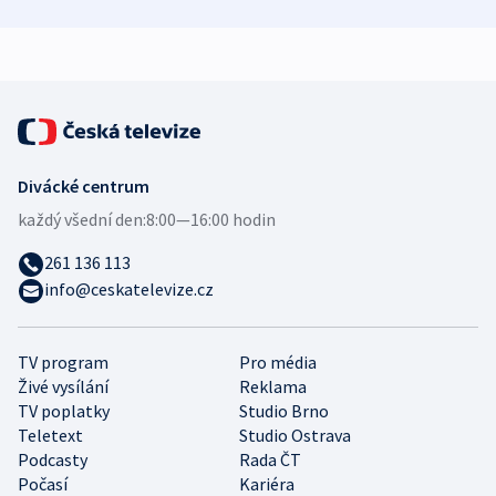
zdravotní rady
bezpečnostní
mezinárodní 
expert
Divácké centrum
každý všední den:
8:00—16:00 hodin
261 136 113
info@ceskatelevize.cz
TV program
Pro média
Živé vysílání
Reklama
TV poplatky
Studio Brno
Teletext
Studio Ostrava
Podcasty
Rada ČT
Počasí
Kariéra