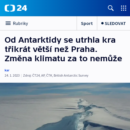
Sport
SLEDOVAT
Rubriky
Od Antarktidy se utrhla kra
třikrát větší než Praha.
Změna klimatu za to nemůže
kar
24. 1. 2023
|
Zdroj:
ČT24
,
AP
,
ČTK
,
British Antarctic Survey