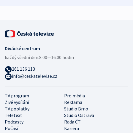
zdravotní rady
bezpečnostní
mezinárodní 
expert
Divácké centrum
každý všední den:
8:00—16:00 hodin
261 136 113
info@ceskatelevize.cz
TV program
Pro média
Živé vysílání
Reklama
TV poplatky
Studio Brno
Teletext
Studio Ostrava
Podcasty
Rada ČT
Počasí
Kariéra