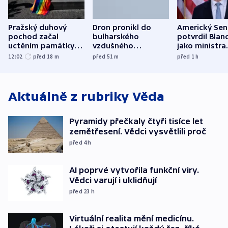
Pražský duhový
Dron pronikl do
Americký Sen
pochod začal
bulharského
potvrdil Blan
uctěním památky
vzdušného
jako ministra
obětí berlínského
prostoru,
spravedlnost
12:02
před 18
m
před 51
m
před 1
h
útoku
explodoval kilometr
od plynovodu
Aktuálně z rubriky
Věda
Pyramidy přečkaly čtyři tisíce let
zemětřesení. Vědci vysvětlili proč
před 4
h
AI poprvé vytvořila funkční viry.
Vědci varují i uklidňují
před 23
h
Virtuální realita mění medicínu.