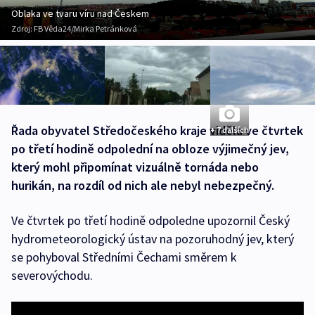
Oblaka ve tvaru víru nad Českem
Zdroj:
FB Věda24/Mirka Petránková
Řada obyvatel Středočeského kraje viděla ve čtvrtek
+ 7 dalších
po třetí hodině odpolední na obloze výjimečný jev,
který mohl připomínat vizuálně tornáda nebo
hurikán, na rozdíl od nich ale nebyl nebezpečný.
Ve čtvrtek po třetí hodině odpoledne upozornil Český
hydrometeorologický ústav na pozoruhodný jev, který
se pohyboval Středními Čechami směrem k
severovýchodu.