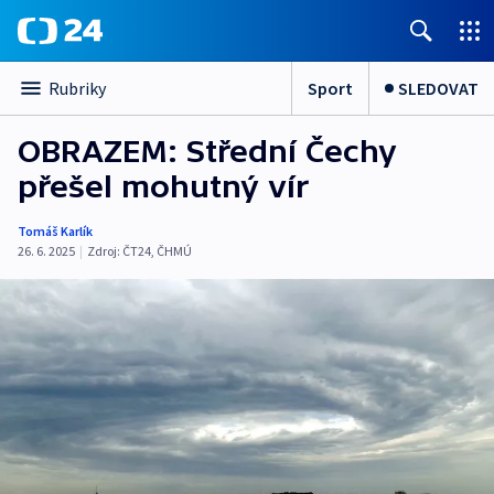
Sport
SLEDOVAT
Rubriky
OBRAZEM: Střední Čechy
přešel mohutný vír
Tomáš Karlík
26. 6. 2025
|
Zdroj:
ČT24
,
ČHMÚ