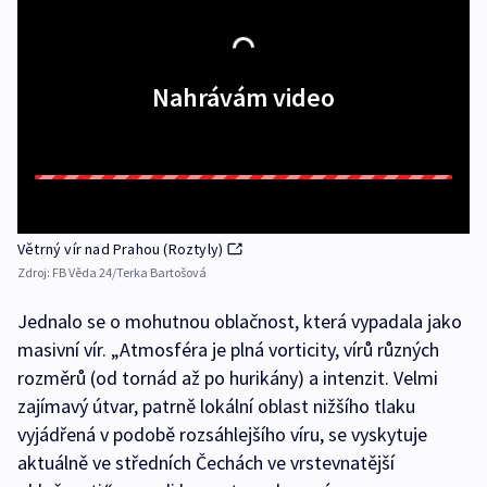
Nahrávám video
Větrný vír nad Prahou (Roztyly)
Zdroj:
FB Věda 24/Terka Bartošová
Jednalo se o mohutnou oblačnost, která vypadala jako
masivní vír. „Atmosféra je plná vorticity, vírů různých
rozměrů (od tornád až po hurikány) a intenzit. Velmi
zajímavý útvar, patrně lokální oblast nižšího tlaku
vyjádřená v podobě rozsáhlejšího víru, se vyskytuje
aktuálně ve středních Čechách ve vrstevnatější