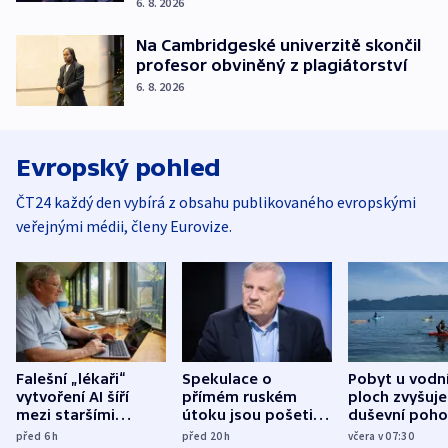
6. 8. 2026
Na Cambridgeské univerzitě skončil
profesor obviněný z plagiátorství
6. 8. 2026
Evropský pohled
ČT24 každý den vybírá z obsahu publikovaného evropskými
veřejnými médii, členy Eurovize.
Falešní „lékaři“
Spekulace o
Pobyt u vodn
vytvoření AI šíří
přímém ruském
ploch zvyšuje
mezi staršími
útoku jsou pošetilé,
duševní poho
Poláky nebezpečné
míní estonský
ukázala
před 6
h
před 20
h
včera v 07:30