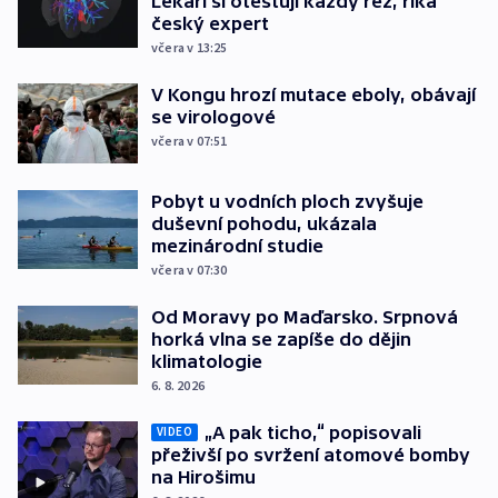
Lékaři si otestují každý řez, říká
český expert
včera v 13:25
V Kongu hrozí mutace eboly, obávají
se virologové
včera v 07:51
Pobyt u vodních ploch zvyšuje
duševní pohodu, ukázala
mezinárodní studie
včera v 07:30
Od Moravy po Maďarsko. Srpnová
horká vlna se zapíše do dějin
klimatologie
6. 8. 2026
„A pak ticho,“ popisovali
VIDEO
přeživší po svržení atomové bomby
na Hirošimu