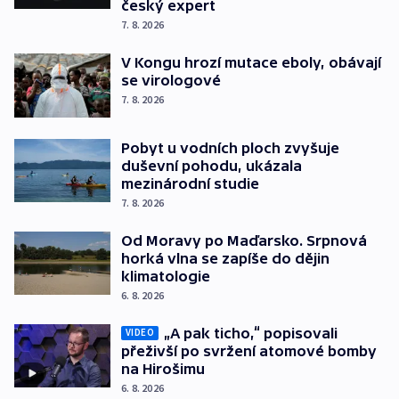
český expert
7. 8. 2026
V Kongu hrozí mutace eboly, obávají
se virologové
7. 8. 2026
Pobyt u vodních ploch zvyšuje
duševní pohodu, ukázala
mezinárodní studie
7. 8. 2026
Od Moravy po Maďarsko. Srpnová
horká vlna se zapíše do dějin
klimatologie
6. 8. 2026
„A pak ticho,“ popisovali
VIDEO
přeživší po svržení atomové bomby
na Hirošimu
6. 8. 2026