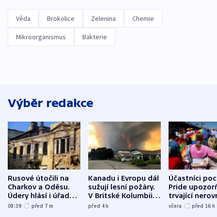
Věda
Brokolice
Zelenina
Chemie
Mikroorganismus
Bakterie
Výběr redakce
Rusové útočili na
Kanadu i Evropu dál
Účastníci po
Charkov a Oděsu.
sužují lesní požáry.
Pride upozorň
Údery hlásí i úřady v
V Britské Kolumbii
trvající nerov
Bělgorodu
evakuovali tisíce lidí
společensko
08:39
před 7
m
před 4
h
včera
před 16
h
atmosféru