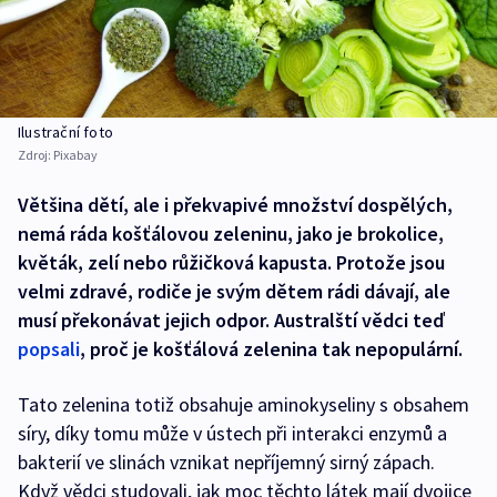
Ilustrační foto
Zdroj:
Pixabay
Většina dětí, ale i překvapivé množství dospělých,
nemá ráda košťálovou zeleninu, jako je brokolice,
květák, zelí nebo růžičková kapusta. Protože jsou
velmi zdravé, rodiče je svým dětem rádi dávají, ale
musí překonávat jejich odpor. Australští vědci teď
popsali
, proč je košťálová zelenina tak nepopulární.
Tato zelenina totiž obsahuje aminokyseliny s obsahem
síry, díky tomu může v ústech při interakci enzymů a
bakterií ve slinách vznikat nepříjemný sirný zápach.
Když vědci studovali, jak moc těchto látek mají dvojice