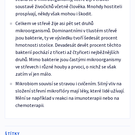
soustavě živočichů včetně člověka. Mnohdy hostiteli
prospívají, někdy však mohou i škodit.
Celkem ve střevě žije asi pět set druhů
mikroorganismů. Dominantními v tlustém střevě
jsou bakterie, ty ve výsledku tvoří šedesát procent
hmotnosti stolice. Devadesát devět procent těchto
bakterií pochází z třiceti až čtyřiceti nejběžnějších
druhů. Mimo bakterie jsou častými mikroorganismy
ve střevech i různé houby a prvoci, o nichž se však
zatím ví jen málo.
Mikrobiom souvisí se stravou i cvičením. Silný vliv na
složení střevní mikroflóry mají léky, které lidé užívají.
Mění se například v reakci na imunoterapii nebo na
chemoterapii.
ŠTÍTKY