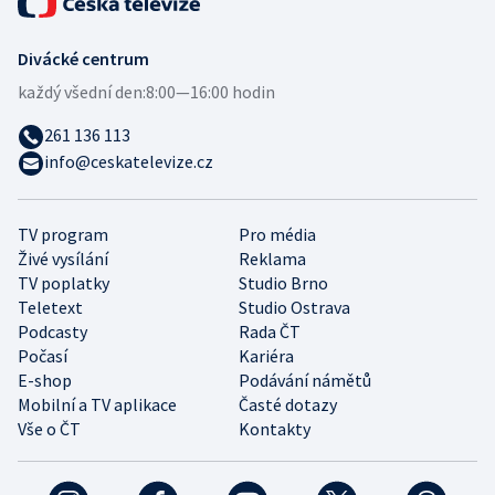
Divácké centrum
každý všední den:
8:00—16:00 hodin
261 136 113
info@ceskatelevize.cz
TV program
Pro média
Živé vysílání
Reklama
TV poplatky
Studio Brno
Teletext
Studio Ostrava
Podcasty
Rada ČT
Počasí
Kariéra
E-shop
Podávání námětů
Mobilní a TV aplikace
Časté dotazy
Vše o ČT
Kontakty