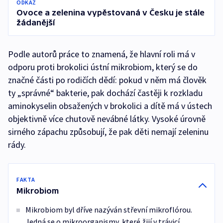
ODKAZ
Ovoce a zelenina vypěstovaná v Česku je stále
žádanější
Podle autorů práce to znamená, že hlavní roli má v
odporu proti brokolici ústní mikrobiom, který se do
značné části po rodičích dědí: pokud v něm má člověk
ty „správné“ bakterie, pak dochází častěji k rozkladu
aminokyselin obsažených v brokolici a dítě má v ústech
objektivně více chutově nevábné látky. Vysoké úrovně
sirného zápachu způsobují, že pak děti nemají zeleninu
rády.
FAKTA
Mikrobiom
Mikrobiom byl dříve nazýván střevní mikroflórou.
Jedná se o mikroorganismy, které žijí v trávicí