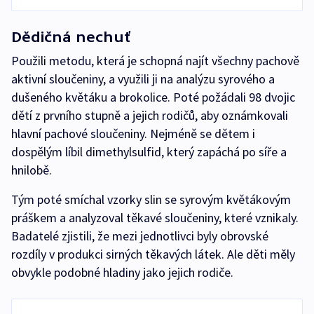
Dědičná nechuť
Použili metodu, která je schopná najít všechny pachově
aktivní sloučeniny, a využili ji na analýzu syrového a
dušeného květáku a brokolice. Poté požádali 98 dvojic
dětí z prvního stupně a jejich rodičů, aby oznámkovali
hlavní pachové sloučeniny. Nejméně se dětem i
dospělým líbil dimethylsulfid, který zapáchá po síře a
hnilobě.
Tým poté smíchal vzorky slin se syrovým květákovým
práškem a analyzoval těkavé sloučeniny, které vznikaly.
Badatelé zjistili, že mezi jednotlivci byly obrovské
rozdíly v produkci sirných těkavých látek. Ale děti měly
obvykle podobné hladiny jako jejich rodiče.