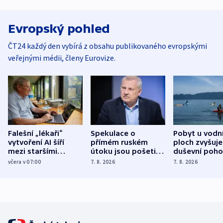
Evropský pohled
ČT24 každý den vybírá z obsahu publikovaného evropskými
veřejnými médii, členy Eurovize.
Falešní „lékaři“
Spekulace o
Pobyt u vodn
vytvoření AI šíří
přímém ruském
ploch zvyšuje
mezi staršími
útoku jsou pošetilé,
duševní poho
Poláky nebezpečné
míní estonský
ukázala
včera v 07:00
7. 8. 2026
7. 8. 2026
zdravotní rady
bezpečnostní
mezinárodní 
expert