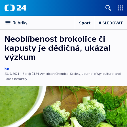
Sport
SLEDOVAT
Rubriky
Neoblíbenost brokolice či
kapusty je dědičná, ukázal
výzkum
kar
23. 9. 2021
|
Zdroj:
ČT24
,
American Chemical Society
,
Journal of Agricultural and
Food Chemistry