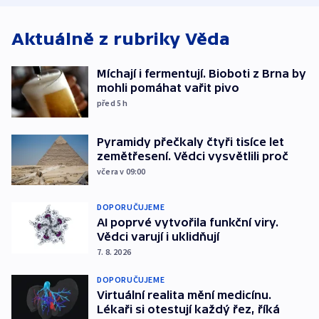
Aktuálně z rubriky
Věda
Míchají i fermentují. Bioboti z Brna by
mohli pomáhat vařit pivo
před 5
h
Pyramidy přečkaly čtyři tisíce let
zemětřesení. Vědci vysvětlili proč
včera v 09:00
DOPORUČUJEME
AI poprvé vytvořila funkční viry.
Vědci varují i uklidňují
7. 8. 2026
DOPORUČUJEME
Virtuální realita mění medicínu.
Lékaři si otestují každý řez, říká