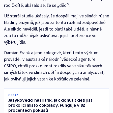
rodič-dítě, ukázalo se, že se „dědí“.
Už starší studie ukázaly, že dospělí mají ve slinách různé
hladiny enzymů, jež jsou za tento rozklad zodpovědné.
Ale nikdo nevěděl, jestli to platí také u dětí, a hlavně
zda to může nějak ovlivňovat jejich preference ve
výběru jídla.
Damian Frank a jeho kolegové, kteří tento výzkum
prováděli v australské národní vědecké agentuře
CSIRO, chtěli prozkoumat rozdíly ve vzniku těkavých
sirných látek ve slinách dětí a dospělých a analyzovat,
jak ovlivňují jejich vztah ke košťálové zelenině.
ODKAZ
Jazykovědci našli trik, jak donutit děti jíst
brokolici místo čokolády. Funguje v 82
procentech pokusů