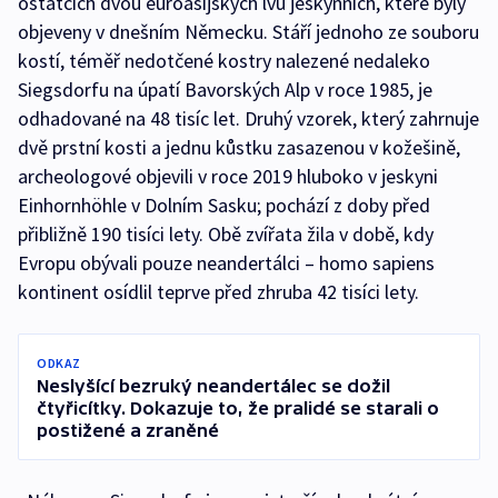
ostatcích dvou euroasijských lvů jeskynních, které byly
objeveny v dnešním Německu. Stáří jednoho ze souboru
kostí, téměř nedotčené kostry nalezené nedaleko
Siegsdorfu na úpatí Bavorských Alp v roce 1985, je
odhadované na 48 tisíc let. Druhý vzorek, který zahrnuje
dvě prstní kosti a jednu kůstku zasazenou v kožešině,
archeologové objevili v roce 2019 hluboko v jeskyni
Einhornhöhle v Dolním Sasku; pochází z doby před
přibližně 190 tisíci lety. Obě zvířata žila v době, kdy
Evropu obývali pouze neandertálci – homo sapiens
kontinent osídlil teprve před zhruba 42 tisíci lety.
ODKAZ
Neslyšící bezruký neandertálec se dožil
čtyřicítky. Dokazuje to, že pralidé se starali o
postižené a zraněné