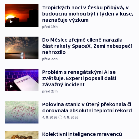
Tropických nocí v Česku přibývá, v
budoucnu mohou být i týden v kuse,
naznačuje výzkum
před 19
h
Do Měsíce zřejmě cíleně narazila
část rakety SpaceX, Zemi nebezpečí
nehrozilo
před 22
h
Problém s renegátskými AI se
zvětšuje. Experti popsali další
závažný incident
před 23
h
Polovina stanic v úterý překonala či
dorovnala absolutní teplotní rekord
4. 8. 2026
4. 8. 2026
Kolektivní inteligence mravenců