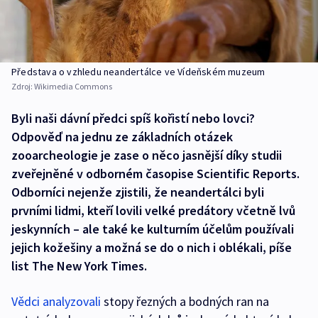
Představa o vzhledu neandertálce ve Vídeňském muzeum
Zdroj:
Wikimedia Commons
Byli naši dávní předci spíš kořistí nebo lovci?
Odpověď na jednu ze základních otázek
zooarcheologie je zase o něco jasnější díky studii
zveřejněné v odborném časopise Scientific Reports.
Odborníci nejenže zjistili, že neandertálci byli
prvními lidmi, kteří lovili velké predátory včetně lvů
jeskynních – ale také ke kulturním účelům používali
jejich kožešiny a možná se do o nich i oblékali, píše
list The New York Times.
Vědci analyzovali
stopy řezných a bodných ran na