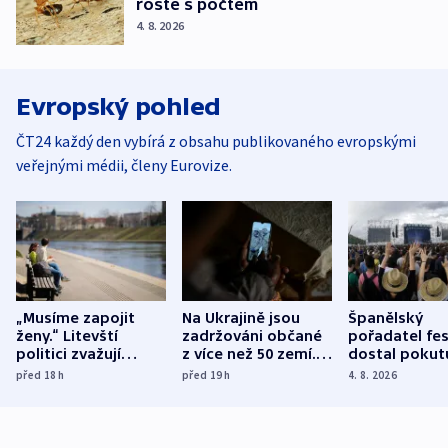
roste s počtem
4. 8. 2026
Evropský pohled
ČT24 každý den vybírá z obsahu publikovaného evropskými
veřejnými médii, členy Eurovize.
„Musíme zapojit
Na Ukrajině jsou
Španělský
ženy.“ Litevští
zadržováni občané
pořadatel fes
politici zvažují
z více než 50 zemí.
dostal pokut
dohodu o
Bojovali na straně
nekalé prakti
před 18
h
před 19
h
4. 8. 2026
demografii
Ruska