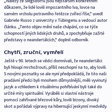
„Nálezy ze Siegsdorfu jsou nejstarším konkrétním
důkazem, že lidé lovili impozantního lva, lovce na
samém vrcholu potravního řetězce zvířecí říše,“ uvedl
Gabriele Russo z univerzity v Tübingenu a vedoucí autor
článku. „Tento objev mění naše chápání, co se týče
schopností jiných lidských druhů, a zpochybňuje zažité
představy o neandertálcích,“ doplnil odborník.
Chytří, zruční, vymřelí
Ještě v 90. letech se vědci domnívali, že neandertálci
byli hloupí mrchožrouti, příliš neschopní na to, aby lovili.
S novými poznatky se ale nyní předpokládá, že tito naši
pradávní předci byli mnohem důmyslnější, měli vyvinutý
jazyk a vzhledem k rituálnímu pohřbívání byli také do
určité míry spirituální. Vyráběli si vlastní nástroje
pomocí zahřívané březové kůry, lovili bizony, divoký
skot a pořádali výpravy na hibernující jeskynní medvědy.