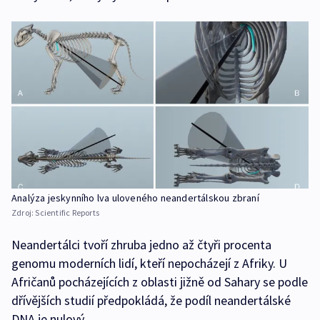
Analýza jeskynního lva uloveného neandertálskou zbraní
Zdroj:
Scientific Reports
Neandertálci tvoří zhruba jedno až čtyři procenta
genomu moderních lidí, kteří nepocházejí z Afriky. U
Afričanů pocházejících z oblasti jižně od Sahary se podle
dřívějších studií předpokládá, že podíl neandertálské
DNA je nulový.