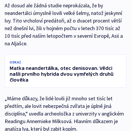
Až dosud ale žádná studie neprokázala, že by
neandertálci úmyslně lovili velké šelmy, natož jeskynní
lvy. Tito vrcholoví predátoři, až o dvacet procent větší
než dnešní lvi, žili v hojném počtu v letech 370 tisíc až
10 tisíc před naším letopočtem v severní Evropě, Asii a
na Aljašce.
ODKAZ
Matka neandertálka, otec denisovan. Vědci
našli prvního hybrida dvou vymřelých druhů
člověka
„Máme důkazy, že lidé lovili již mnoho set tisíc let
předtím, ale lovit nebezpečná zvířata je úplně jiná
disciplína,“ uvedla archeoložka z univerzity v anglickém
Readingu Annemieke Milksová. Hlavním důkazem je
analýza lva, který byl zabit kopím.