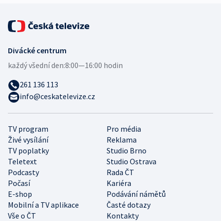
Divácké centrum
každý všední den:
8:00—16:00 hodin
261 136 113
info@ceskatelevize.cz
TV program
Pro média
Živé vysílání
Reklama
TV poplatky
Studio Brno
Teletext
Studio Ostrava
Podcasty
Rada ČT
Počasí
Kariéra
E-shop
Podávání námětů
Mobilní a TV aplikace
Časté dotazy
Vše o ČT
Kontakty