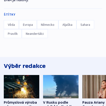
ŠTÍTKY
Věda
Evropa
Německo
Aljaška
Sahara
Pravěk
Neandertálci
Výběr redakce
Průmyslová výroba
V Rusku podle
Pauza Ariany