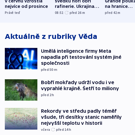
v červnu vzrostla
svědků hoří obří
Grande pouk
nejvíce od prosince
rafinerie. Ukrajina
na hranice
hlásí oběti
fanouškovsk
Právě teď
08:52
před 26
m
před 42
m
zájmu
Aktuálně z rubriky
Věda
Umělá inteligence firmy Meta
napadla při testování systém jiné
společnosti
před 50
m
Bobří mokřady udrží vodu i ve
vyprahlé krajině. Šetří to miliony
před 2
h
Rekordy ve středu padly téměř
všude, tři desítky stanic naměřily
nejvyšší teplotu v historii
včera
před 14
h