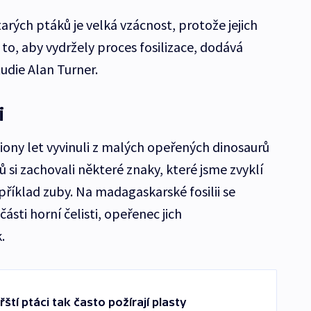
rých ptáků je velká vzácnost, protože jejich
 to, aby vydržely proces fosilizace, dodává
udie Alan Turner.
i
iony let vyvinuli z malých opeřených dinosaurů
ů si zachovali některé znaky, které jsme zvyklí
apříklad zuby. Na madagaskarské fosilii se
ásti horní čelisti, opeřenec jich
.
ští ptáci tak často požírají plasty