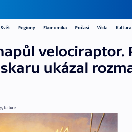
Svět
Regiony
Ekonomika
Počasí
Věda
Kultura
napůl velociraptor.
skaru ukázal rozm
ty
,
Nature