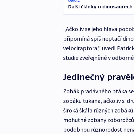
ODKAZ
Další články o dinosaurech
„Ačkoliv se jeho hlava podo
připomíná spíš neptačí dino
velociraptora,“ uvedl Patric
studie zveřejněné v odborn
Jedinečný pravě
Zobák pradávného ptáka se
zobáku tukana, ačkoliv si d
široká škála různých zobáků 
mohutné zobany zoborožců –⁠
podobnou různorodost nena