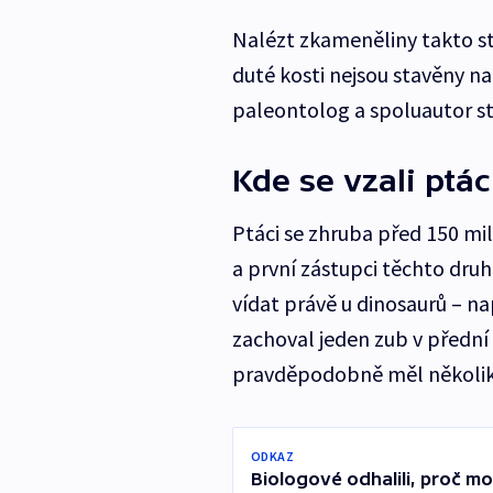
Nalézt zkameněliny takto sta
duté kosti nejsou stavěny na
paleontolog a spoluautor st
Kde se vzali ptác
Ptáci se zhruba před 150 mil
a první zástupci těchto druh
vídat právě u dinosaurů –⁠ n
zachoval jeden zub v přední č
pravděpodobně měl několik
ODKAZ
Biologové odhalili, proč moř