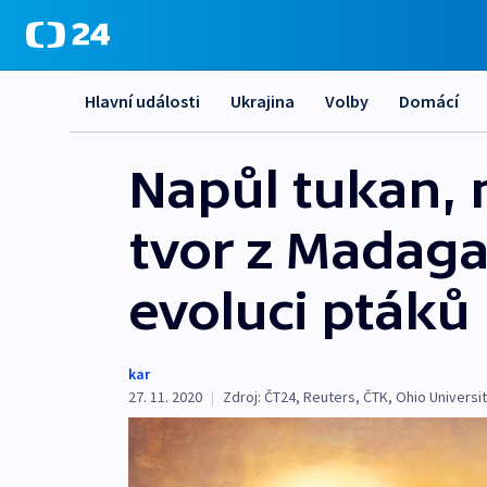
Hlavní události
Ukrajina
Volby
Domácí
Napůl tukan, 
tvor z Madaga
evoluci ptáků
kar
27. 11. 2020
|
Zdroj:
ČT24
,
Reuters
,
ČTK
,
Ohio Universi