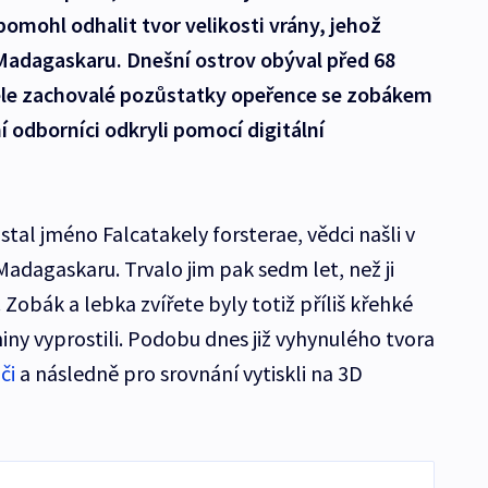
mohl odhalit tvor velikosti vrány, jehož
Madagaskaru. Dnešní ostrov obýval před 68
kvěle zachovalé pozůstatky opeřence se zobákem
 odborníci odkryli pomocí digitální
tal jméno Falcatakely forsterae, vědci našli v
adagaskaru. Trvalo jim pak sedm let, než ji
obák a lebka zvířete byly totiž příliš křehké
niny vyprostili. Podobu dnes již vyhynulého tvora
či
a následně pro srovnání vytiskli na 3D