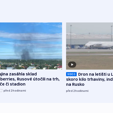
jina zasáhla sklad
Dron na letišti u 
VIDEO
berries, Rusové útočili na trh,
skoro kilo trhaviny, ind
če či stadion
na Rusko
před 2
hodinami
před 2
hodinami