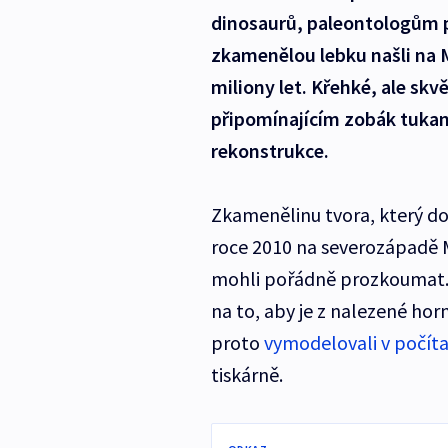
dinosaurů, paleontologům po
zkamenělou lebku našli na 
miliony let. Křehké, ale s
připomínajícím zobák tukaní
rekonstrukce.
Zkamenělinu tvora, který dos
roce 2010 na severozápadě M
mohli pořádně prozkoumat. Z
na to, aby je z nalezené hor
proto
vymodelovali v počíta
tiskárně.