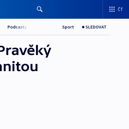
ČT
Podcasty
Sport
SLEDOVAT
 Pravěký
anitou