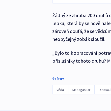
Žádný ze zhruba 200 druhů o
lebku, která by se nově nal
zároveň doufá, že se vědcům
neobyčejný zobák sloužil.
„Bylo to k zpracování potrav
příslušníky tohoto druhu? M
ŠTÍTKY
Věda
Madagaskar
Dinosauř