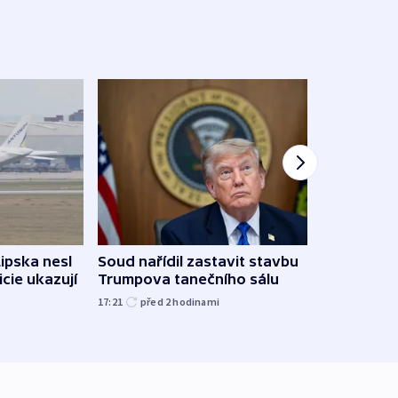
Lipska nesl
Soud nařídil zastavit stavbu
Žido
icie ukazují
Trumpova tanečního sálu
břehu
kriti
17:21
před 2
hodinami
před 2