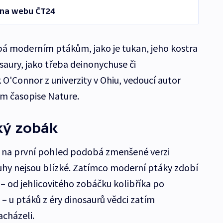
 na webu ČT24
bá moderním ptákům, jako je tukan, jeho kostra
saury, jako třeba deinonychuse či
k O'Connor z univerzity v Ohiu, vedoucí autor
ém časopise Nature.
ký zobák
 na první pohled podobá zmenšené verzi
ruhy nejsou blízké. Zatímco moderní ptáky zdobí
–⁠ od jehlicovitého zobáčku kolibříka po
 u ptáků z éry dinosaurů vědci zatím
cházeli.