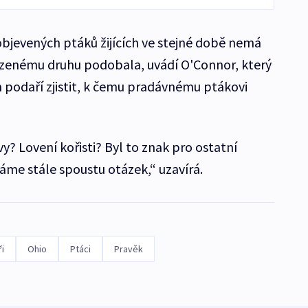
bjevených ptáků žijících ve stejné době nemá
ezenému druhu podobala, uvádí O'Connor, který
 podaří zjistit, k čemu pradávnému ptákovi
y? Lovení kořisti? Byl to znak pro ostatní
áme stále spoustu otázek,“ uzavírá.
i
Ohio
Ptáci
Pravěk