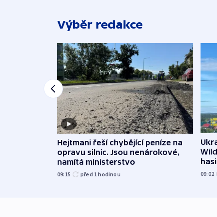
Výběr redakce
Ukra
Hejtmani řeší chybějící peníze na
Wild
opravu silnic. Jsou nenárokové,
hasi
namítá ministerstvo
09:02
09:15
před 1
hodinou