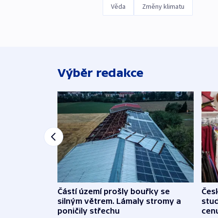
Věda
Změny klimatu
Výběr redakce
Částí území prošly bouřky se
Čes
silným větrem. Lámaly stromy a
stu
poničily střechu
cenu