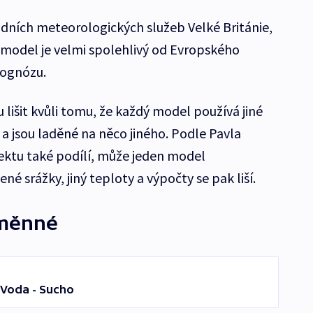
odních meteorologických služeb Velké Británie,
 model je velmi spolehlivý od Evropského
rognózu.
 lišit kvůli tomu, že každý model používá jiné
 a jsou laděné na něco jiného. Podle Pavla
jektu také podílí, může jeden model
é srážky, jiný teploty a výpočty se pak liší.
měnné
 Voda - Sucho