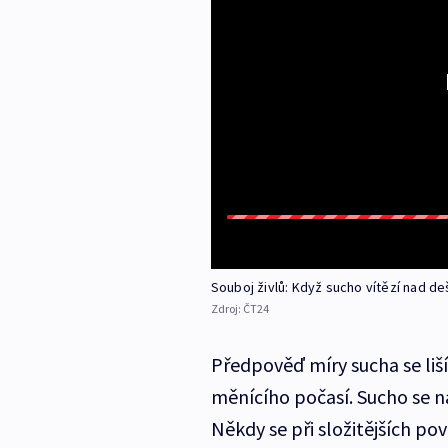
Souboj živlů: Když sucho vítězí nad de
Zdroj:
ČT24
Předpověď míry sucha se liš
měnícího počasí. Sucho se 
Někdy se při složitějších po