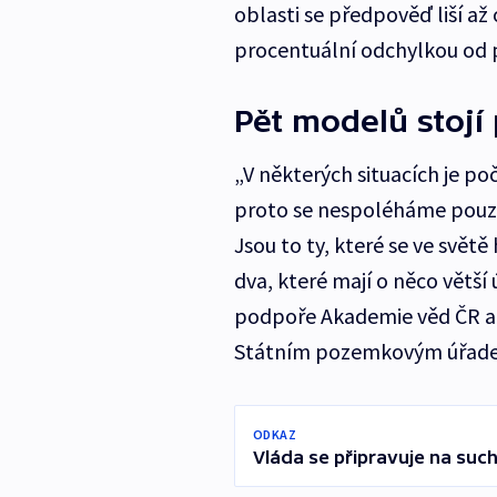
oblasti se předpověď liší až 
procentuální odchylkou od 
Pět modelů stojí 
„V některých situacích je po
proto se nespoléháme pouze
Jsou to ty, které se ve světě
dva, které mají o něco větš
podpoře Akademie věd ČR a 
Státním pozemkovým úřadem
ODKAZ
Vláda se připravuje na suc