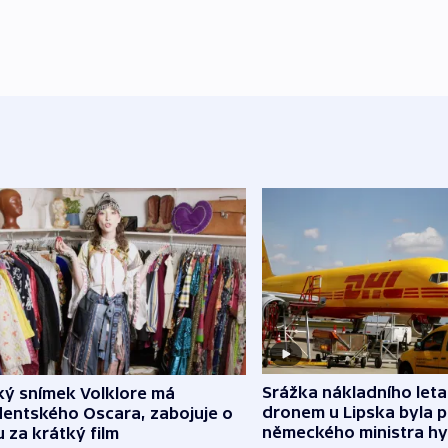
Srážka nákladního leta
ký snímek Volklore má
dronem u Lipska byla 
dentského Oscara, zabojuje o
německého ministra hy
 za krátký film