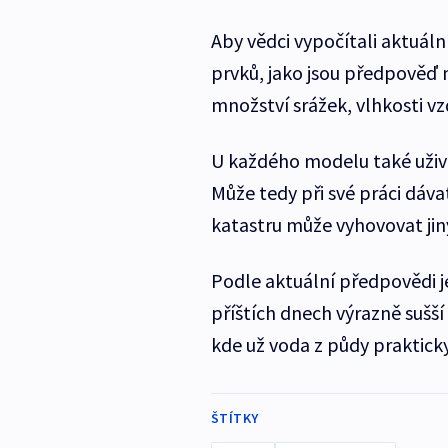
Aby vědci vypočítali aktuální
prvků, jako jsou předpověď 
množství srážek, vlhkosti vzd
U každého modelu také uživa
Může tedy při své práci dáv
katastru může vyhovovat jin
Podle aktuální předpovědi je
příštích dnech výrazně sušší 
kde už voda z půdy praktick
ŠTÍTKY