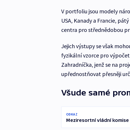
V portfoliu jsou modely nár
USA, Kanady a Francie, pátý
centra pro střednědobou p
Jejich výstupy se však mohou
fyzikální vzorce pro výpočet
Zahradníčka, jenž se na pro
upřednostňovat přesněji určen
Všude samé pro
ODKAZ
Meziresortní vládní komise