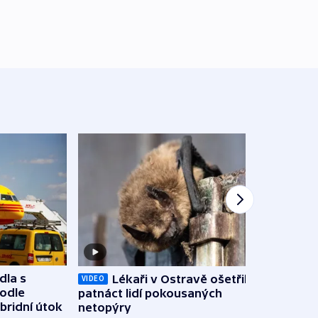
dla s
Lékaři v Ostravě ošetřili už
Koali
VIDEO
podle
patnáct lidí pokousaných
novel
bridní útok
netopýry
zájm