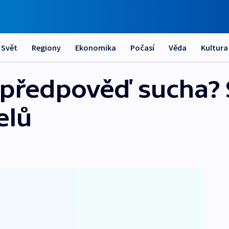
Svět
Regiony
Ekonomika
Počasí
Věda
Kultura
 předpověď sucha? S
elů