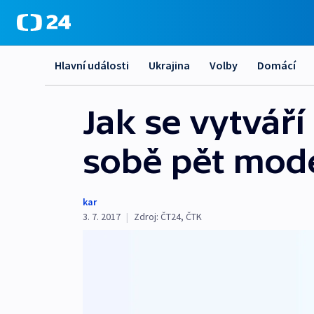
Hlavní události
Ukrajina
Volby
Domácí
Jak se vytváří
sobě pět mod
kar
3. 7. 2017
|
Zdroj:
ČT24
,
ČTK