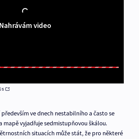
Nahrávám video
šti
í především ve dnech nestabilního a často se
na mapě vyjadřuje sedmistupňovou škálou.
větrnostních situacích může stát, že pro některé