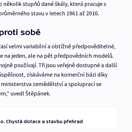
o několik stupňů dané škály, která pracuje s
průměrného stavu v letech 1961 až 2010.
proti sobě
časí velmi variabilní a obtížně předpověditelné,
 na jeden, ale na pět předpovědních modelů.
 hojně používají. Tři jsou veřejně dostupné a další
í úspěšnost, získáváme na komerční bázi díky
ministerstva zemědělství a spoluprací se
,“ uvedl Štěpánek.
ho. Chystá dotace a stavbu přehrad