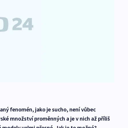
ný fenomén, jako je sucho, není vůbec
ké množství proměnných a je v nich až příliš
é modely velmi přesné. Jak je to možné?