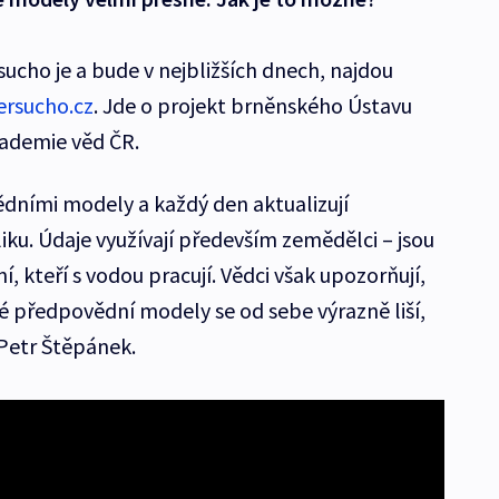
 sucho je a bude v nejbližších dnech, najdou
ersucho.cz
. Jde o projekt brněnského Ústavu
ademie věd ČR.
ědními modely a každý den aktualizují
ku. Údaje využívají především zemědělci – jsou
í, kteří s vodou pracují. Vědci však upozorňují,
vé předpovědní modely se od sebe výrazně liší,
 Petr Štěpánek.