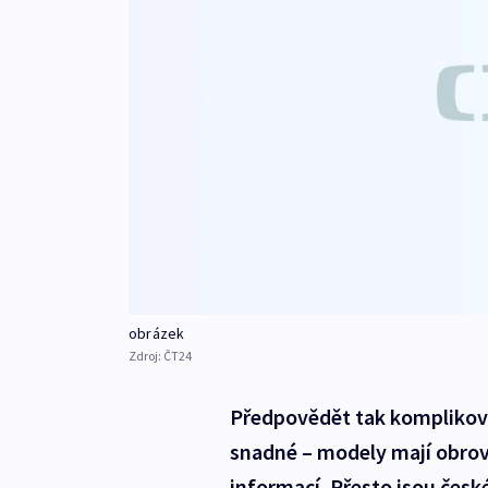
obrázek
Zdroj:
ČT24
Předpovědět tak komplikova
snadné – modely mají obrovs
informací. Přesto jsou česk