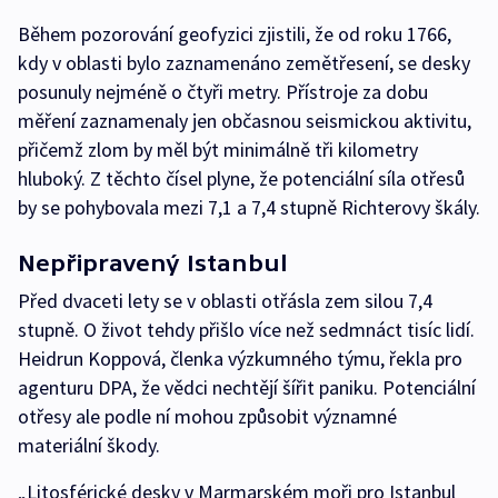
Během pozorování geofyzici zjistili, že od roku 1766,
kdy v oblasti bylo zaznamenáno zemětřesení, se desky
posunuly nejméně o čtyři metry. Přístroje za dobu
měření zaznamenaly jen občasnou seismickou aktivitu,
přičemž zlom by měl být minimálně tři kilometry
hluboký. Z těchto čísel plyne, že potenciální síla otřesů
by se pohybovala mezi 7,1 a 7,4 stupně Richterovy škály.
Nepřipravený Istanbul
Před dvaceti lety se v oblasti otřásla zem silou 7,4
stupně. O život tehdy přišlo více než sedmnáct tisíc lidí.
Heidrun Koppová, členka výzkumného týmu, řekla pro
agenturu DPA, že vědci nechtějí šířit paniku. Potenciální
otřesy ale podle ní mohou způsobit významné
materiální škody.
„Litosférické desky v Marmarském moři pro Istanbul