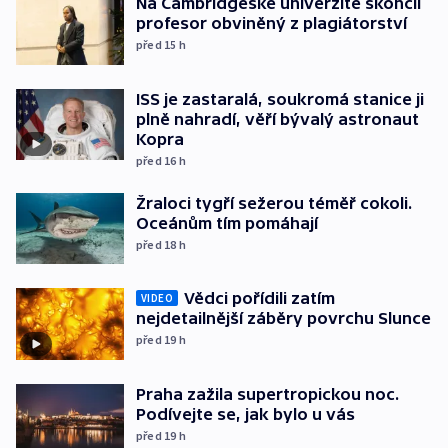
Na Cambridgeské univerzitě skončil
profesor obviněný z plagiátorství
před 15
h
ISS je zastaralá, soukromá stanice ji
plně nahradí, věří bývalý astronaut
Kopra
před 16
h
Žraloci tygří sežerou téměř cokoli.
Oceánům tím pomáhají
před 18
h
Vědci pořídili zatím
VIDEO
nejdetailnější záběry povrchu Slunce
před 19
h
Praha zažila supertropickou noc.
Podívejte se, jak bylo u vás
před 19
h