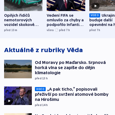
Opilých řidičů
Vedení FIFA se
Ukraji
VIDEO
nemotorových
omluvilo za chyby a
buduje další
vozidel skokově
podpořilo Infantina.
opevnění na h
přibylo, nejvíc ve
UEFA trvá na
s Běloruskem
před 13
m
včera
před 7
h
před 7
h
středních Čechách
bojkotu
Aktuálně z rubriky
Věda
Od Moravy po Maďarsko. Srpnová
horká vlna se zapíše do dějin
klimatologie
před 13
h
„A pak ticho,“ popisovali
VIDEO
přeživší po svržení atomové bomby
na Hirošimu
před 14
h