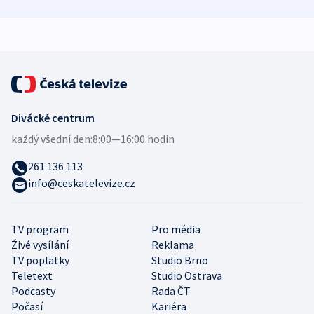
demografii
Ruska
Divácké centrum
každý všední den:
8:00—16:00 hodin
261 136 113
info@ceskatelevize.cz
TV program
Pro média
Živé vysílání
Reklama
TV poplatky
Studio Brno
Teletext
Studio Ostrava
Podcasty
Rada ČT
Počasí
Kariéra