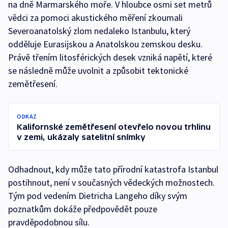
na dně Marmarského moře. V hloubce osmi set metrů
vědci za pomoci akustického měření zkoumali
Severoanatolský zlom nedaleko Istanbulu, který
odděluje Eurasijskou a Anatolskou zemskou desku.
Právě třením litosférických desek vzniká napětí, které
se následně může uvolnit a způsobit tektonické
zemětřesení.
ODKAZ
Kalifornské zemětřesení otevřelo novou trhlinu
v zemi, ukázaly satelitní snímky
Odhadnout, kdy může tato přírodní katastrofa Istanbul
postihnout, není v současných vědeckých možnostech.
Tým pod vedením Dietricha Langeho díky svým
poznatkům dokáže předpovědět pouze
pravděpodobnou sílu.