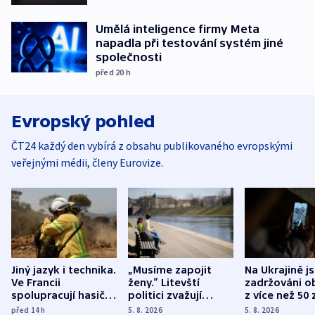
Umělá inteligence firmy Meta
napadla při testování systém jiné
společnosti
před 20
h
Evropský pohled
ČT24 každý den vybírá z obsahu publikovaného evropskými
veřejnými médii, členy Eurovize.
Jiný jazyk i technika.
„Musíme zapojit
Na Ukrajině j
Ve Francii
ženy.“ Litevští
zadržováni o
spolupracují hasiči z
politici zvažují
z více než 50 
různých zemí
dohodu o
Bojovali na s
před 14
h
5. 8. 2026
5. 8. 2026