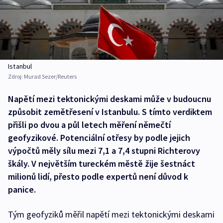
Istanbul
Zdroj:
Murad Sezer/Reuters
Napětí mezi tektonickými deskami může v budoucnu
způsobit zemětřesení v Istanbulu. S tímto verdiktem
přišli po dvou a půl letech měření němečtí
geofyzikové. Potenciální otřesy by podle jejich
výpočtů měly sílu mezi 7,1 a 7,4 stupni Richterovy
škály. V největším tureckém městě žije šestnáct
milionů lidí, přesto podle expertů není důvod k
panice.
Tým geofyziků měřil napětí mezi tektonickými deskami