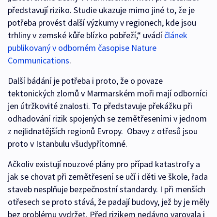
představují riziko. Studie ukazuje mimo jiné to, že je
potřeba provést další výzkumy v regionech, kde jsou
trhliny v zemské kůře blízko pobřeží,“ uvádí
článek
publikovaný v odborném časopise Nature
Communications
.
Další bádání je potřeba i proto, že o povaze
tektonických zlomů v Marmarském moři mají odborníci
jen útržkovité znalosti. To představuje překážku při
odhadování rizik spojených se zemětřeseními v jednom
z nejlidnatějších regionů Evropy. Obavy z otřesů jsou
proto v Istanbulu všudypřítomné.
Ačkoliv existují nouzové plány pro případ katastrofy a
jak se chovat při zemětřesení se učí i děti ve škole, řada
staveb nesplňuje bezpečnostní standardy. I při menších
otřesech se proto stává, že padají budovy, jež by je měly
bez problému vydržet. Před rizikem nedávno varovala i