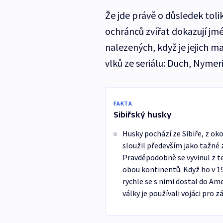
Že jde právě o důsledek tol
ochránců zvířat dokazují j
nalezených, když je jejich ma
vlků ze seriálu: Duch, Nymer
FAKTA
Sibiřský husky
Husky pochází ze Sibiře, z oko
sloužil především jako tažné zv
Pravděpodobně se vyvinul z te
obou kontinentů. Když ho v 19.
rychle se s nimi dostal do Am
války je používali vojáci pro 