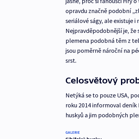
jasné, proč si fanoušci Hry o 
opravdu značně podobní „zlo
seriálové ságy, ale existuje
Nejpravděpodobnější je, že si
plemena podobná těm z tele
jsou poměrně nároční na péči
srst.
Celosvětový pro
Netýká se to pouze USA, podob
roku 2014 informoval deník
huskyů a jim podobných ple
GALERIE