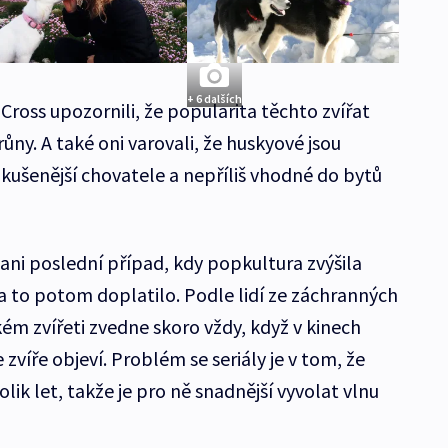
+ 6 dalších
 Cross upozornili, že popularita těchto zvířat
trůny. A také oni varovali, že huskyové jsou
ušenější chovatele a nepříliš vhodné do bytů
 ani poslední případ, kdy popkultura zvýšila
na to potom doplatilo. Podle lidí ze záchranných
ém zvířeti zvedne skoro vždy, když v kinech
 zvíře objeví. Problém se seriály je v tom, že
lik let, takže je pro ně snadnější vyvolat vlnu