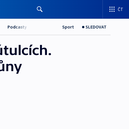
ČT
Podcasty
Sport
SLEDOVAT
tulcích.
růny