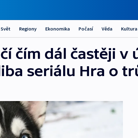
Svět
Regiony
Ekonomika
Počasí
Věda
Kultura
 čím dál častěji v ú
liba seriálu Hra o t