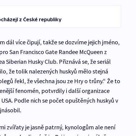
pocházejí z České republiky
m dál více čipují, takže se dozvíme jejich jméno,
l pro San Francisco Gate Randee McQueen z
 Siberian Husky Club. Přiznává se, že seriál
lo, že tolik nalezených huskyů mělo stejná
legů řekl, že všechna jsou ze Hry o trůny.“ Že to
řenější fenomén, potvrdily i další organizace
 USA. Podle nich se počet opuštěných huskyů v
jnásobil.
i zvířaty je jasně patrný, kynologům ale není