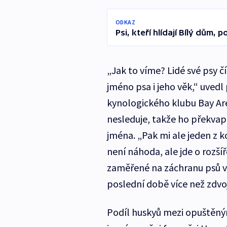
ODKAZ
Psi, kteří hlídají Bílý dům, 
„Jak to víme? Lidé své psy čí
jméno psa i jeho věk,“ uved
kynologického klubu Bay Area
nesleduje, takže ho překvapi
jména. „Pak mi ale jeden z ko
není náhoda, ale jde o rozší
zaměřené na záchranu psů v
poslední době více než zdvo
Podíl huskyů mezi opuštěným