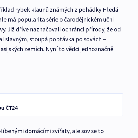
příklad rybek klaunů známých z pohádky Hledá
ale má popularita série o čarodějnickém učni
vy. Již dříve naznačovali ochránci přírody, že od
tal slavným, stoupá poptávka po sovách –
asijských zemích. Nyní to vědci jednoznačně
bu ČT24
oblíbenými domácími zvířaty, ale sov se to