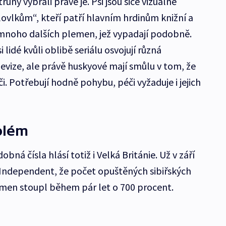
trůny vybrali právě je. Psi jsou sice vizuálně
vlkům“, kteří patří hlavním hrdinům knižní a
 i mnoho dalších plemen, jež vypadají podobně.
 lidé kvůli oblibě seriálu osvojují různá
vize, ale právě huskyové mají smůlu v tom, že
. Potřebují hodně pohybu, péči vyžaduje i jejich
blém
ná čísla hlásí totiž i Velká Británie. Už v září
 Independent, že počet opuštěných sibiřských
men stoupl během pár let o 700 procent.