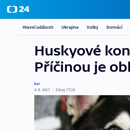
Hlavní události
Ukrajina
Volby
Domácí
Huskyové končí
Příčinou je ob
kar
4. 8. 2017
|
Zdroj:
ČT24