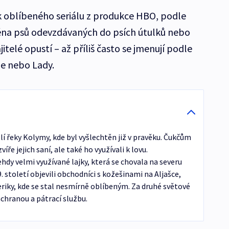
ik oblíbeného seriálu z produkce HBO, podle
ména psů odevzdávaných do psích útulků nebo
jitelé opustí – až příliš často se jmenují podle
ie nebo Lady.
lí řeky Kolymy, kde byl vyšlechtěn již v pravěku. Čukčům
íře jejich saní, ale také ho využívali k lovu.
hdy velmi využívané lajky, která se chovala na severu
 století objevili obchodníci s kožešinami na Aljašce,
eriky, kde se stal nesmírně oblíbeným. Za druhé světové
záchranou a pátrací službu.