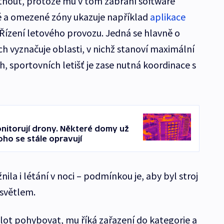
létnout, protože mu v tom zabrání software
 a omezené zóny ukazuje například
aplikace
 Řízení letového provozu. Jedná se hlavně o
ch vyznačuje oblasti, v nichž stanoví maximální
h, sportovních letišť je zase nutná koordinace s
onitorují drony. Některé domy už
oho se stále opravují
ila i létání v noci – podmínkou je, aby byl stroj
 světlem.
ilot pohybovat, mu říká zařazení do kategorie a