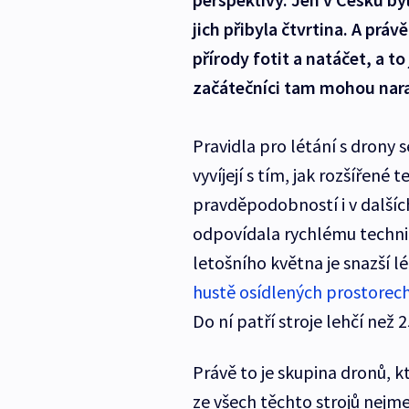
jich přibyla čtvrtina. A právě
přírody fotit a natáčet, a to
začátečníci tam mohou naraz
Pravidla pro létání s drony s
vyvíjejí s tím, jak rozšířené
pravděpodobností i v dalších
odpovídala rychlému techni
letošního května je snazší l
hustě osídlených prostorec
Do ní patří stroje lehčí než 
Právě to je skupina dronů, k
ze všech těchto strojů nejme