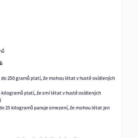
amů
nů
o do 250 gramů platí, že mohou létat v hustě osídlených
4 kilogramů platí, že smí létat v hustě osídlených
í
o do 25 kilogramů panuje omezení, že mohou létat jen