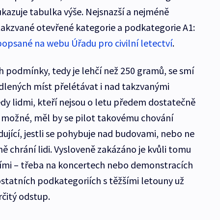
ukazuje tabulka výše. Nejsnazší a nejméně
 takzvané otevřené kategorie a podkategorie A1:
opsané na webu Úřadu pro civilní letectví
.
ch podmínky, tedy je lehčí než 250 gramů, se smí
dlených míst přelétávat i nad takzvanými
y lidmi, kteří nejsou o letu předem dostatečně
e možné, měl by se pilot takovému chování
ující, jestli se pohybuje nad budovami, nebo ne
ně chrání lidi. Vysloveně zakázáno je kvůli tomu
ími – třeba na koncertech nebo demonstracích
 ostatních podkategoriích s těžšími letouny už
rčitý odstup.