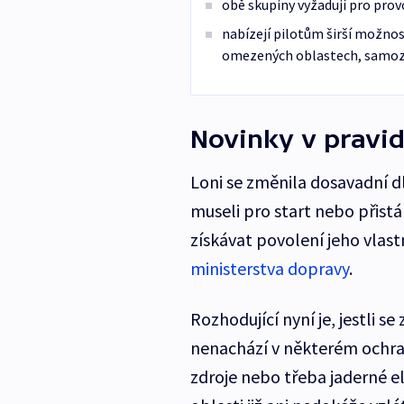
obě skupiny vyžadují pro prov
nabízejí pilotům širší možno
omezených oblastech, samoz
Novinky v pravid
Loni se změnila dosavadní dl
museli pro start nebo přist
získávat povolení jeho vlas
ministerstva dopravy
.
Rozhodující nyní je, jestli s
nenachází v některém ochra
zdroje nebo třeba jaderné el