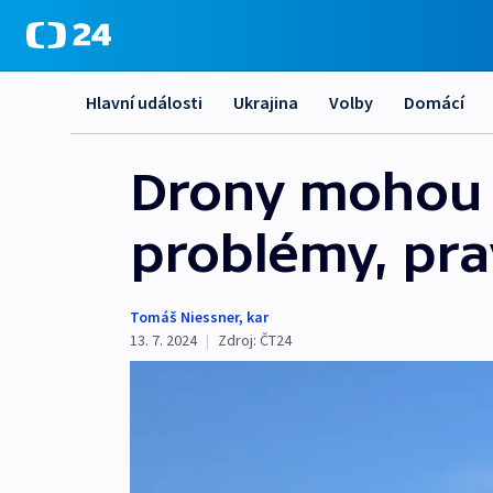
Hlavní události
Ukrajina
Volby
Domácí
Drony mohou 
problémy, pra
Tomáš Niessner
,
kar
13. 7. 2024
|
Zdroj:
ČT24