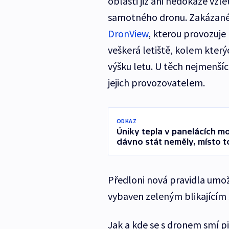
oblasti již ani nedokáže vz
samotného dronu. Zakázané
DronView
, kterou provozuje
veškerá letiště, kolem který
výšku letu. U těch nejmenšíc
jejich provozovatelem.
ODKAZ
Úniky tepla v panelácích m
dávno stát neměly, místo t
Předloni nová pravidla umožn
vybaven zeleným blikajícím
Jak a kde se s dronem smí p