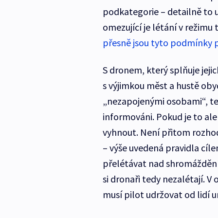
podkategorie – detailně to 
omezující je létání v režimu
přesně jsou tyto podmínky p
S dronem, který splňuje jeji
s výjimkou měst a hustě oby
„nezapojenými osobami“, ted
informováni. Pokud je to al
vyhnout. Není přitom rozhod
– výše uvedená pravidla cíle
přelétávat nad shromážděn
si dronaři tedy nezalétají. V
musí pilot udržovat od lidí u