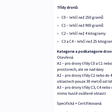
Třídy dronů:
C0 – lehčí než 250 gramů
C1 – lehčí než 900 gramů
C2 – lehčí než 4 kilogramy
C3 a C4 – lehčí než 25 kilogr
Kategorie a podkategorie dro
Otevřená:
A1 – pro drony třídy C0 a C1 neb
prostorech, ale ne nad davy
A2 – pro drony třídy C2 nebo do 
oblastech pouze 30 metrů od lid
A3 – pro drony třídy C3, C4 neb
mimo hustě osídlené oblasti
Specifická + Certifikovaná: