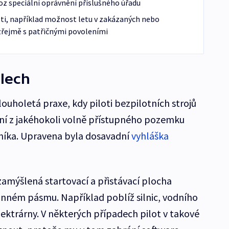
oz speciální oprávnění příslušného úřadu
sti, například možnost letu v zakázaných nebo
řejmě s patřičnými povoleními
lech
ouholetá praxe, kdy piloti bezpilotních strojů
ání z jakéhokoli volně přístupného pozemku
tníka. Upravena byla dosavadní
vyhláška
e zamýšlená startovací a přistávací plocha
nném pásmu. Například poblíž silnic, vodního
ektrárny. V některých případech pilot v takové