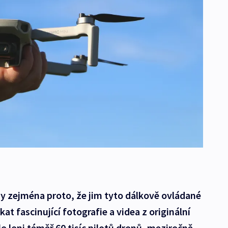
ony zejména proto, že jim tyto dálkově ovládané
at fascinující fotografie a videa z originální
o loni téměř 60 tisíc pilotů dronů, meziročně