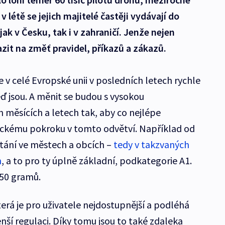
 v létě se jejich majitelé častěji vydávají do
 jak v Česku, tak i v zahraničí. Jenže nejen
it na změť pravidel, příkazů a zákazů.
e v celé Evropské unii v posledních letech rychle
 teď jsou. A měnit se budou s vysokou
 měsících a letech tak, aby co nejlépe
ckému pokroku v tomto odvětví. Například od
étání ve městech a obcích –
tedy v takzvaných
h
, a to pro ty úplně základní, podkategorie A1.
250 gramů.
terá je pro uživatele nejdostupnější a podléhá
nší regulaci. Díky tomu jsou to také zdaleka