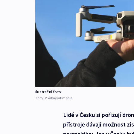
Ilustrační foto
Zdroj:
Pixabay/atimedia
Lidé v Česku si pořizují dr
přístroje dávají možnost získ
perspektivy. Jen v Česku byl