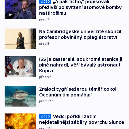
„A pak ticho,“ popisovali
VIDEO
přeživší po svržení atomové bomby
na Hirošimu
před 7
h
Na Cambridgeské univerzitě skončil
profesor obviněný z plagiátorství
před 8
h
ISS je zastaralá, soukromá stanice ji
plně nahradí, věří bývalý astronaut
Kopra
před 9
h
Žraloci tygří sežerou téměř cokoli.
Oceánům tím pomáhají
před 12
h
Vědci pořídili zatím
VIDEO
nejdetailnější záběry povrchu Slunce
před 13
h