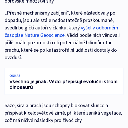
obrovské množství síry.
„Přesné mechanismy zabíjení“, které následovaly po
dopadu, jsou ale stále nedostatečně prozkoumané,
uvedli belgičtí autoři v článku, který
vyšel v odborném
časopise Nature Geoscience
. Vědci podle nich věnovali
příliš málo pozornosti roli potenciálně bilionům tun
prachu, které se po katastrofální události dostaly do
ovzduší.
ODKAZ
Všechno je jinak. Vědci přepisují evoluční strom
dinosaurů
Saze, síra a prach jsou schopny blokovat slunce a
přispívat k celosvětové zimě, při které zaniká vegetace,
což má ničivé následky pro živočichy.