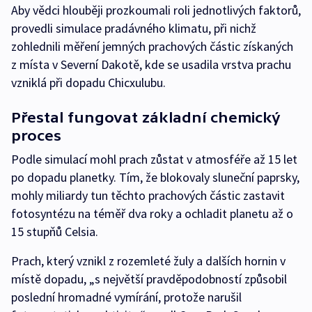
Aby vědci hlouběji prozkoumali roli jednotlivých faktorů,
provedli simulace pradávného klimatu, při nichž
zohlednili měření jemných prachových částic získaných
z místa v Severní Dakotě, kde se usadila vrstva prachu
vzniklá při dopadu Chicxulubu.
Přestal fungovat základní chemický
proces
Podle simulací mohl prach zůstat v atmosféře až 15 let
po dopadu planetky. Tím, že blokovaly sluneční paprsky,
mohly miliardy tun těchto prachových částic zastavit
fotosyntézu na téměř dva roky a ochladit planetu až o
15 stupňů Celsia.
Prach, který vznikl z rozemleté žuly a dalších hornin v
místě dopadu, „s největší pravděpodobností způsobil
poslední hromadné vymírání, protože narušil