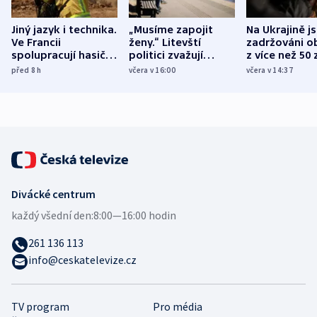
Jiný jazyk i technika.
„Musíme zapojit
Na Ukrajině j
Ve Francii
ženy.“ Litevští
zadržováni o
spolupracují hasiči z
politici zvažují
z více než 50 
různých zemí
dohodu o
Bojovali na s
před 8
h
včera v 16:00
včera v 14:37
demografii
Ruska
Divácké centrum
každý všední den:
8:00—16:00 hodin
261 136 113
info@ceskatelevize.cz
TV program
Pro média