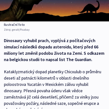
Ilustrační foto
Zdroj:
geralt/Pixabay
Dinosaury vyhubil prach, vyplývá z počítačových
simulací následků dopadu asteroidu, který před 66
miliony let změnil podobu života na Zemi. S odkazem
na belgickou studii to napsal list The Guardian.
Kataklyzmatický dopad planetky Chicxulub o průměru
deseti až patnácti kilometrů v oblasti dnešního
poloostrova Yucatán v Mexickém zálivu vyhubil
dinosaury. Přesná povaha úderu však vědce
zaměstnává již celá desetiletí, přičemž za viníky jsou
považovány požáry, následné saze, sopečné erupce a