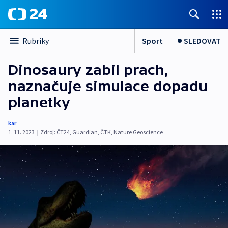
Sport
SLEDOVAT
Rubriky
Dinosaury zabil prach,
naznačuje simulace dopadu
planetky
kar
1. 11. 2023
|
Zdroj:
ČT24
,
Guardian
,
ČTK
,
Nature Geoscience