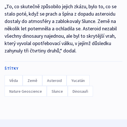
„To, co skutečně způsobilo jejich zkázu, bylo to, co se
stalo poté, když se prach a špína z dopadu asteroidu
dostaly do atmosféry a zablokovaly Slunce. Země na
několik let potemněla a ochladila se. Asteroid nezabil
všechny dinosaury najednou, ale byl to skrytější vrah,
který vyvolal opotřebovací válku, v jejímž důsledku
zahynuly tři čtvrtiny druhů,“ dodal.
ŠTÍTKY
Věda
Země
Asteroid
Yucatán
Nature Geoscience
Slunce
Dinosauři