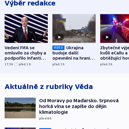
Výběr redakce
Vedení FIFA se
Ukrajina
Zbytečné výj
VIDEO
omluvilo za chyby a
buduje další
kvůli eCallu a
podpořilo Infantina.
opevnění na hranici
obtěžující ho
UEFA trvá na
s Běloruskem
zdržují záchr
17:34
před 1
h
před 1
h
před 2
h
bojkotu
Aktuálně z rubriky
Věda
Od Moravy po Maďarsko. Srpnová
horká vlna se zapíše do dějin
klimatologie
před 6
h