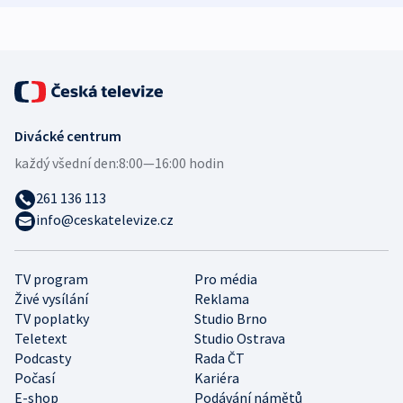
expert
Divácké centrum
každý všední den:
8:00—16:00 hodin
261 136 113
info@ceskatelevize.cz
TV program
Pro média
Živé vysílání
Reklama
TV poplatky
Studio Brno
Teletext
Studio Ostrava
Podcasty
Rada ČT
Počasí
Kariéra
E-shop
Podávání námětů