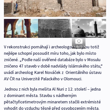
V rekonstrukci pomáhají i archeologové, ti jsou totiž
+ 6 dalších
nejlépe schopní posoudit míru toho, jak bylo místo
zničené. „Podle naší ověřené databáze bylo v Mosulu
zničeno 47 staveb v době nadvlády Islámského státu,“
uvádí archeolog Karel Nováček z Orientálního ústavu
AV ČR na Univerzitě Palackého v Olomouci.
Jednou z nich byla mešita Al Nuri z 12. století – jedna
z dominant města. Stavbu s nádherným
pětačtyřicetimetrovým minaretem stačili extrémisté
vyhodit do vzduchu těsně před osvobozením města.