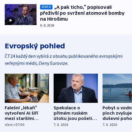
„A pak ticho,“ popisovali
VIDEO
přeživší po svržení atomové bomby
na Hirošimu
6. 8. 2026
Evropský pohled
ČT24 každý den vybírá z obsahu publikovaného evropskými
veřejnými médii, členy Eurovize.
Falešní „lékaři“
Spekulace o
Pobyt u vodn
vytvoření AI šíří
přímém ruském
ploch zvyšuje
mezi staršími
útoku jsou pošetilé,
duševní poho
Poláky nebezpečné
míní estonský
ukázala
včera v 07:00
7. 8. 2026
7. 8. 2026
zdravotní rady
bezpečnostní
mezinárodní 