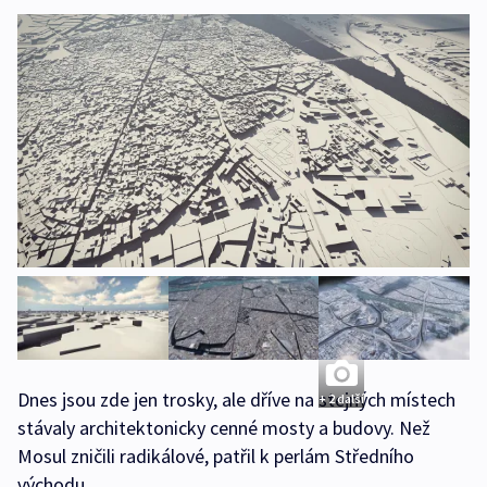
Dnes jsou zde jen trosky, ale dříve na stejných místech
+ 2 další
stávaly architektonicky cenné mosty a budovy. Než
Mosul zničili radikálové, patřil k perlám Středního
východu.