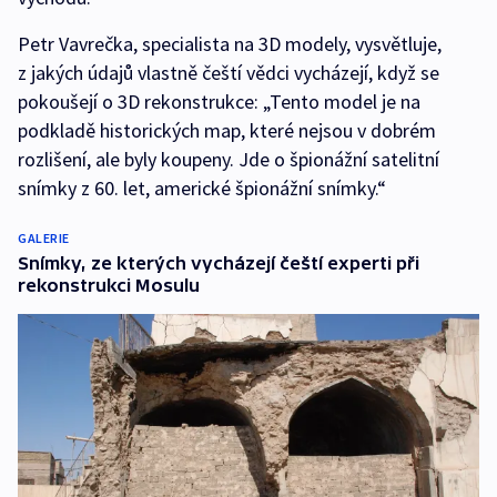
Petr Vavrečka, specialista na 3D modely, vysvětluje,
z jakých údajů vlastně čeští vědci vycházejí, když se
pokoušejí o 3D rekonstrukce: „Tento model je na
podkladě historických map, které nejsou v dobrém
rozlišení, ale byly koupeny. Jde o špionážní satelitní
snímky z 60. let, americké špionážní snímky.“
GALERIE
Snímky, ze kterých vycházejí čeští experti při
rekonstrukci Mosulu