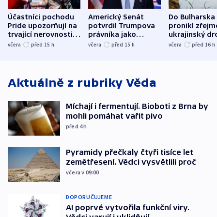
Účastníci pochodu
Americký Senát
Do Bulharska
Pride upozorňují na
potvrdil Trumpova
pronikl zřejm
trvající nerovnosti i
právníka jako
ukrajinský dr
společenskou
ministra
explodoval k
včera
před 15
h
včera
před 15
h
včera
před 16
h
atmosféru
spravedlnosti
od plynovod
Aktuálně z rubriky
Věda
Míchají i fermentují. Bioboti z Brna by
mohli pomáhat vařit pivo
před 4
h
Pyramidy přečkaly čtyři tisíce let
zemětřesení. Vědci vysvětlili proč
včera v 09:00
DOPORUČUJEME
AI poprvé vytvořila funkční viry.
Vědci varují i uklidňují