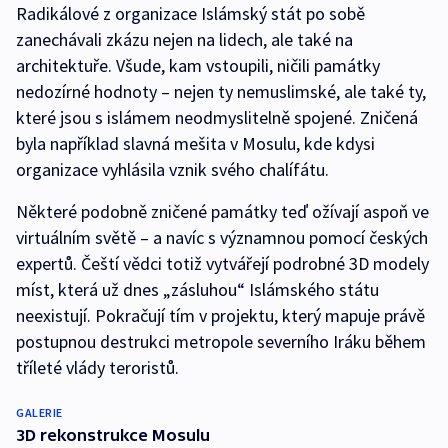
Radikálové z organizace Islámský stát po sobě
zanechávali zkázu nejen na lidech, ale také na
architektuře. Všude, kam vstoupili, ničili památky
nedozírné hodnoty – nejen ty nemuslimské, ale také ty,
které jsou s islámem neodmyslitelně spojené. Zničená
byla například slavná mešita v Mosulu, kde kdysi
organizace vyhlásila vznik svého chalífátu.
Některé podobně zničené památky teď ožívají aspoň ve
virtuálním světě – a navíc s významnou pomocí českých
expertů. Čeští vědci totiž vytvářejí podrobné 3D modely
míst, která už dnes „zásluhou“ Islámského státu
neexistují. Pokračují tím v projektu, který mapuje právě
postupnou destrukci metropole severního Iráku během
tříleté vlády teroristů.
GALERIE
3D rekonstrukce Mosulu