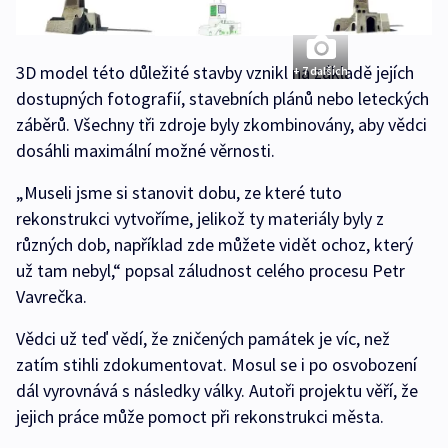
3D model této důležité stavby vznikl na základě jejích
+ 7 dalších
dostupných fotografií, stavebních plánů nebo leteckých
záběrů. Všechny tři zdroje byly zkombinovány, aby vědci
dosáhli maximální možné věrnosti.
„Museli jsme si stanovit dobu, ze které tuto
rekonstrukci vytvoříme, jelikož ty materiály byly z
různých dob, například zde můžete vidět ochoz, který
už tam nebyl,“ popsal záludnost celého procesu Petr
Vavrečka.
Vědci už teď vědí, že zničených památek je víc, než
zatím stihli zdokumentovat. Mosul se i po osvobození
dál vyrovnává s následky války. Autoři projektu věří, že
jejich práce může pomoct při rekonstrukci města.