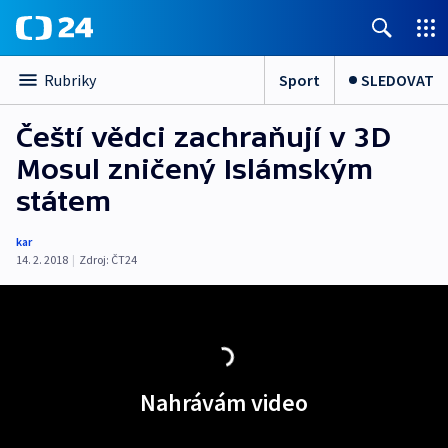
Sport
SLEDOVAT
Rubriky
Čeští vědci zachraňují v 3D
Mosul zničený Islámským
státem
kar
14. 2. 2018
|
Zdroj:
ČT24
Nahrávám video