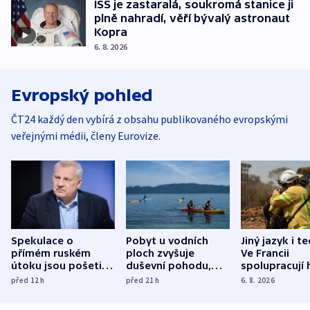
ISS je zastaralá, soukromá stanice ji
plně nahradí, věří bývalý astronaut
Kopra
6. 8. 2026
Evropský pohled
ČT24 každý den vybírá z obsahu publikovaného evropskými
veřejnými médii, členy Eurovize.
Spekulace o
Pobyt u vodních
Jiný jazyk i t
přímém ruském
ploch zvyšuje
Ve Francii
útoku jsou pošetilé,
duševní pohodu,
spolupracují h
míní estonský
ukázala
různých zemí
před 12
h
před 21
h
6. 8. 2026
bezpečnostní
mezinárodní studie
expert