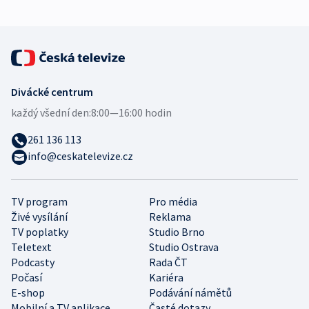
Divácké centrum
každý všední den:
8:00—16:00 hodin
261 136 113
info@ceskatelevize.cz
TV program
Pro média
Živé vysílání
Reklama
TV poplatky
Studio Brno
Teletext
Studio Ostrava
Podcasty
Rada ČT
Počasí
Kariéra
E-shop
Podávání námětů
Mobilní a TV aplikace
Časté dotazy