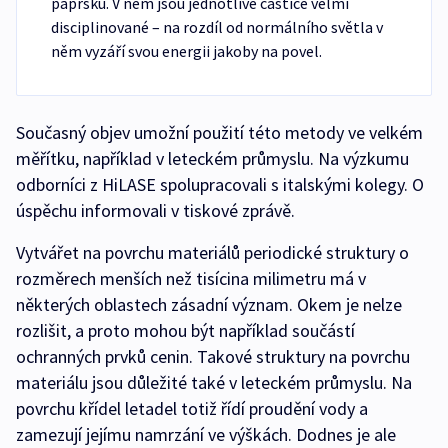
paprsku. V něm jsou jednotlivé částice velmi
disciplinované – na rozdíl od normálního světla v
něm vyzáří svou energii jakoby na povel.
Současný objev umožní použití této metody ve velkém
měřítku, například v leteckém průmyslu. Na výzkumu
odborníci z HiLASE spolupracovali s italskými kolegy. O
úspěchu informovali v tiskové zprávě.
Vytvářet na povrchu materiálů periodické struktury o
rozměrech menších než tisícina milimetru má v
některých oblastech zásadní význam. Okem je nelze
rozlišit, a proto mohou být například součástí
ochranných prvků cenin. Takové struktury na povrchu
materiálu jsou důležité také v leteckém průmyslu. Na
povrchu křídel letadel totiž řídí proudění vody a
zamezují jejímu namrzání ve výškách. Dodnes je ale