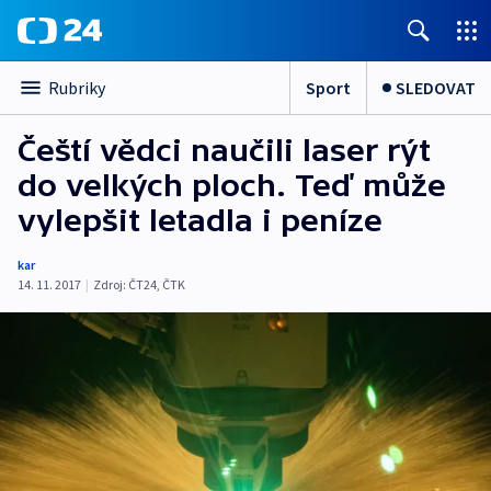
Sport
SLEDOVAT
Rubriky
Čeští vědci naučili laser rýt
do velkých ploch. Teď může
vylepšit letadla i peníze
kar
14. 11. 2017
|
Zdroj:
ČT24
,
ČTK