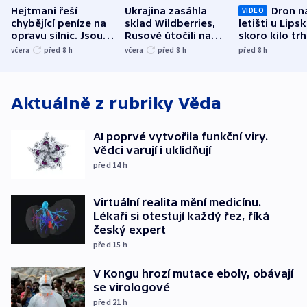
Hejtmani řeší
Ukrajina zasáhla
Dron n
VIDEO
chybějící peníze na
sklad Wildberries,
letišti u Lips
opravu silnic. Jsou
Rusové útočili na
skoro kilo trh
nenárokové, namítá
trh, hasiče či
indicie ukazuj
včera
před 8
h
včera
před 8
h
před 8
h
ministerstvo
stadion
Rusko
Aktuálně z rubriky
Věda
AI poprvé vytvořila funkční viry.
Vědci varují i uklidňují
před 14
h
Virtuální realita mění medicínu.
Lékaři si otestují každý řez, říká
český expert
před 15
h
V Kongu hrozí mutace eboly, obávají
se virologové
před 21
h