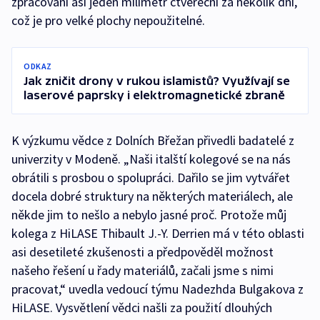
zpracování asi jeden milimetr čtvereční za několik dní,
což je pro velké plochy nepoužitelné.
ODKAZ
Jak zničit drony v rukou islamistů? Využívají se
laserové paprsky i elektromagnetické zbraně
K výzkumu vědce z Dolních Břežan přivedli badatelé z
univerzity v Modeně. „Naši italští kolegové se na nás
obrátili s prosbou o spolupráci. Dařilo se jim vytvářet
docela dobré struktury na některých materiálech, ale
někde jim to nešlo a nebylo jasné proč. Protože můj
kolega z HiLASE Thibault J.-Y. Derrien má v této oblasti
asi desetileté zkušenosti a předpověděl možnost
našeho řešení u řady materiálů, začali jsme s nimi
pracovat,“ uvedla vedoucí týmu Nadezhda Bulgakova z
HiLASE. Vysvětlení vědci našli za použití dlouhých