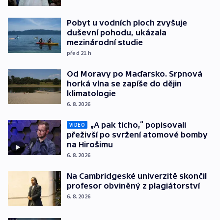
Pobyt u vodních ploch zvyšuje
duševní pohodu, ukázala
mezinárodní studie
před 21
h
Od Moravy po Maďarsko. Srpnová
horká vlna se zapíše do dějin
klimatologie
6. 8. 2026
„A pak ticho,“ popisovali
VIDEO
přeživší po svržení atomové bomby
na Hirošimu
6. 8. 2026
Na Cambridgeské univerzitě skončil
profesor obviněný z plagiátorství
6. 8. 2026