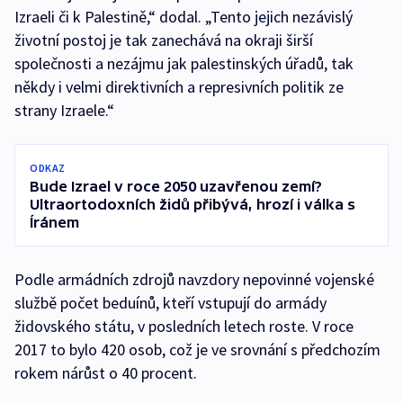
Izraeli či k Palestině,“ dodal. „Tento jejich nezávislý
životní postoj je tak zanechává na okraji širší
společnosti a nezájmu jak palestinských úřadů, tak
někdy i velmi direktivních a represivních politik ze
strany Izraele.“
ODKAZ
Bude Izrael v roce 2050 uzavřenou zemí?
Ultraortodoxních židů přibývá, hrozí i válka s
Íránem
Podle armádních zdrojů navzdory nepovinné vojenské
službě počet beduínů, kteří vstupují do armády
židovského státu, v posledních letech roste. V roce
2017 to bylo 420 osob, což je ve srovnání s předchozím
rokem nárůst o 40 procent.