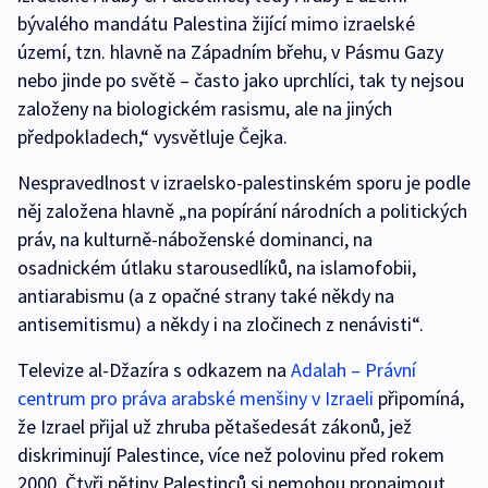
bývalého mandátu Palestina žijící mimo izraelské
území, tzn. hlavně na Západním břehu, v Pásmu Gazy
nebo jinde po světě – často jako uprchlíci, tak ty nejsou
založeny na biologickém rasismu, ale na jiných
předpokladech,“ vysvětluje Čejka.
Nespravedlnost v izraelsko-palestinském sporu je podle
něj založena hlavně „na popírání národních a politických
práv, na kulturně-náboženské dominanci, na
osadnickém útlaku starousedlíků, na islamofobii,
antiarabismu (a z opačné strany také někdy na
antisemitismu) a někdy i na zločinech z nenávisti“.
Televize al-Džazíra s odkazem na
Adalah – Právní
centrum pro práva arabské menšiny v Izraeli
připomíná,
že Izrael přijal už zhruba pětašedesát zákonů, jež
diskriminují Palestince, více než polovinu před rokem
2000. Čtyři pětiny Palestinců si nemohou pronajmout