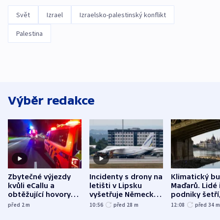
Svět
Izrael
Izraelsko-palestinský konflikt
Palestina
Výběr redakce
Zbytečné výjezdy
Incidenty s drony na
Klimatický b
kvůli eCallu a
letišti v Lipsku
Maďarů. Lidé 
obtěžující hovory
vyšetřuje Německo
podniky šetří
zdržují záchranáře
jako úmyslný pokus
omezuje se d
před 2
m
10:56
před 28
m
12:08
před 34
o způsobení
i svícení