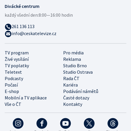
Divácké centrum
každý všední den:
8:00—16:00 hodin
261 136 113
info@ceskatelevize.cz
TV program
Pro média
Živé vysílání
Reklama
TV poplatky
Studio Brno
Teletext
Studio Ostrava
Podcasty
Rada ČT
Počasí
Kariéra
E-shop
Podávání námětů
Mobilní a TV aplikace
Časté dotazy
Vše o ČT
Kontakty