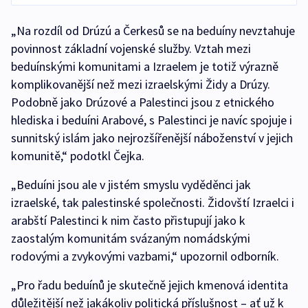
„Na rozdíl od Drúzú a Čerkesů se na beduíny nevztahuje
povinnost základní vojenské služby. Vztah mezi
beduínskými komunitami a Izraelem je totiž výrazně
komplikovanější než mezi izraelskými Židy a Drúzy.
Podobně jako Drúzové a Palestinci jsou z etnického
hlediska i beduíni Arabové, s Palestinci je navíc spojuje i
sunnitský islám jako nejrozšířenější náboženství v jejich
komunitě,“ podotkl Čejka.
„Beduíni jsou ale v jistém smyslu vyděděnci jak
izraelské, tak palestinské společnosti. Židovští Izraelci i
arabští Palestinci k nim často přistupují jako k
zaostalým komunitám svázaným nomádskými
rodovými a zvykovými vazbami,“ upozornil odborník.
„Pro řadu beduínů je skutečně jejich kmenová identita
důležitější než jakákoliv politická příslušnost – ať už k