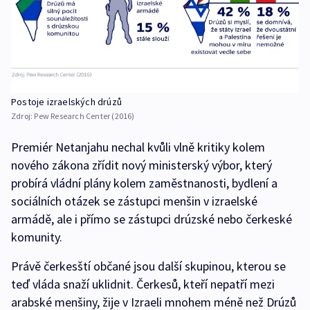
Postoje izraelských drúzů
Zdroj:
Pew Research Center (2016)
Premiér Netanjahu nechal kvůli vlně kritiky kolem
nového zákona zřídit nový ministerský výbor, který
probírá vládní plány kolem zaměstnanosti, bydlení a
sociálních otázek se zástupci menšin v izraelské
armádě, ale i přímo se zástupci drúzské nebo čerkeské
komunity.
Právě čerkesští občané jsou další skupinou, kterou se
teď vláda snaží uklidnit. Čerkesů, kteří nepatří mezi
arabské menšiny, žije v Izraeli mnohem méně než Drúzů