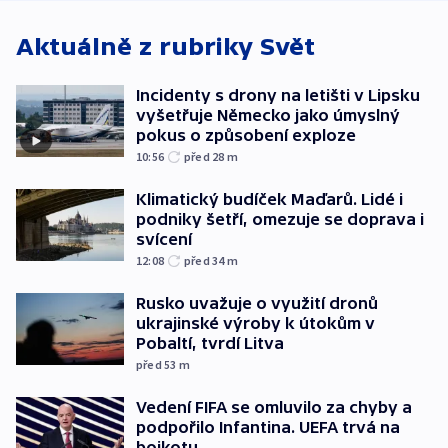
exploze
Aktuálně z rubriky
Svět
Incidenty s drony na letišti v Lipsku
vyšetřuje Německo jako úmyslný
pokus o způsobení exploze
10:56
před 28
m
Klimatický budíček Maďarů. Lidé i
podniky šetří, omezuje se doprava i
svícení
12:08
před 34
m
Rusko uvažuje o využití dronů
ukrajinské výroby k útokům v
Pobaltí, tvrdí Litva
před 53
m
Vedení FIFA se omluvilo za chyby a
podpořilo Infantina. UEFA trvá na
bojkotu