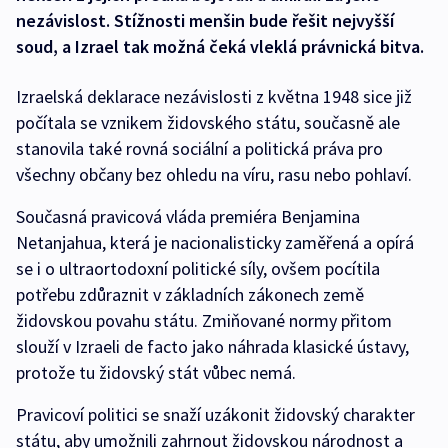
nezávislost. Stížnosti menšin bude řešit nejvyšší
soud, a Izrael tak možná čeká vleklá právnická bitva.
Izraelská deklarace nezávislosti z května 1948 sice již
počítala se vznikem židovského státu, současně ale
stanovila také rovná sociální a politická práva pro
všechny občany bez ohledu na víru, rasu nebo pohlaví.
Současná pravicová vláda premiéra Benjamina
Netanjahua, která je nacionalisticky zaměřená a opírá
se i o ultraortodoxní politické síly, ovšem pocítila
potřebu zdůraznit v základních zákonech země
židovskou povahu státu. Zmiňované normy přitom
slouží v Izraeli de facto jako náhrada klasické ústavy,
protože tu židovský stát vůbec nemá.
Pravicoví politici se snaží uzákonit židovský charakter
státu, aby umožnili zahrnout židovskou národnost a