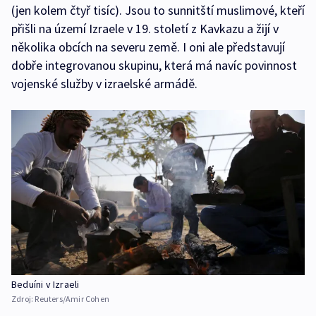
(jen kolem čtyř tisíc). Jsou to sunnitští muslimové, kteří
přišli na území Izraele v 19. století z Kavkazu a žijí v
několika obcích na severu země. I oni ale představují
dobře integrovanou skupinu, která má navíc povinnost
vojenské služby v izraelské armádě.
Beduíni v Izraeli
Zdroj:
Reuters/Amir Cohen