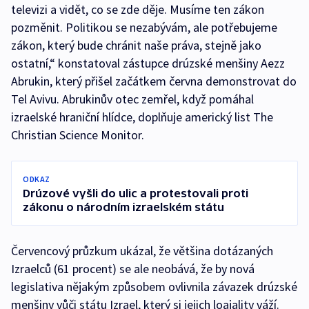
televizi a vidět, co se zde děje. Musíme ten zákon
pozměnit. Politikou se nezabývám, ale potřebujeme
zákon, který bude chránit naše práva, stejně jako
ostatní,“ konstatoval zástupce drúzské menšiny Aezz
Abrukin, který přišel začátkem června demonstrovat do
Tel Avivu. Abrukinův otec zemřel, když pomáhal
izraelské hraniční hlídce, doplňuje americký list The
Christian Science Monitor.
ODKAZ
Drúzové vyšli do ulic a protestovali proti
zákonu o národním izraelském státu
Červencový průzkum ukázal, že většina dotázaných
Izraelců (61 procent) se ale neobává, že by nová
legislativa nějakým způsobem ovlivnila závazek drúzské
menšiny vůči státu Izrael, který si jejich loajality váží.