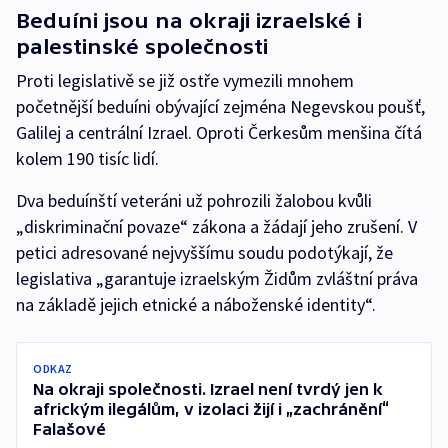
Beduíni jsou na okraji izraelské i
palestinské společnosti
Proti legislativě se již ostře vymezili mnohem
početnější beduíni obývající zejména Negevskou poušť,
Galilej a centrální Izrael. Oproti Čerkesům menšina čítá
kolem 190 tisíc lidí.
Dva beduínští veteráni už pohrozili žalobou kvůli
„diskriminační povaze“ zákona a žádají jeho zrušení. V
petici adresované nejvyššímu soudu podotýkají, že
legislativa „garantuje izraelským Židům zvláštní práva
na základě jejich etnické a náboženské identity“.
ODKAZ
Na okraji společnosti. Izrael není tvrdý jen k
africkým ilegálům, v izolaci žijí i „zachránění“
Falašové