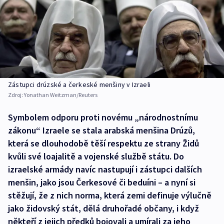
Zástupci drúzské a čerkeské menšiny v Izraeli
Zdroj:
Yonathan Weitzman/Reuters
Symbolem odporu proti novému „národnostnímu
zákonu“ Izraele se stala arabská menšina Drúzů,
která se dlouhodobě těší respektu ze strany Židů
kvůli své loajalitě a vojenské službě státu. Do
izraelské armády navíc nastupují i zástupci dalších
menšin, jako jsou Čerkesové či beduíni – a nyní si
stěžují, že z nich norma, která zemi definuje výlučně
jako židovský stát, dělá druhořadé občany, i když
někteří z jejich předků bojovali a umírali za jeho