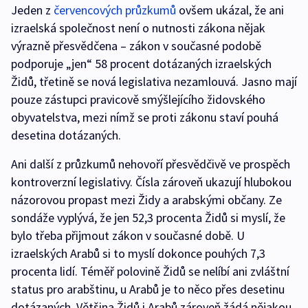
Jeden z
červencových průzkumů
ovšem ukázal, že ani
izraelská společnost není o nutnosti zákona nějak
výrazně přesvědčena – zákon v současné podobě
podporuje „jen“ 58 procent dotázaných izraelských
Židů, třetině se nová legislativa nezamlouvá. Jasno mají
pouze zástupci pravicově smýšlejícího židovského
obyvatelstva, mezi nímž se proti zákonu staví pouhá
desetina dotázaných.
Ani další z průzkumů nehovoří přesvědčivě ve prospěch
kontroverzní legislativy. Čísla zároveň ukazují hlubokou
názorovou propast mezi Židy a arabskými občany. Ze
sondáže vyplývá, že jen 52,3 procenta Židů si myslí, že
bylo třeba přijmout zákon v současné době. U
izraelských Arabů si to myslí dokonce pouhých 7,3
procenta lidí. Téměř polovině Židů se nelíbí ani zvláštní
status pro arabštinu, u Arabů je to něco přes desetinu
dotázaných. Většina Židů i Arabů zároveň žádá nějakou