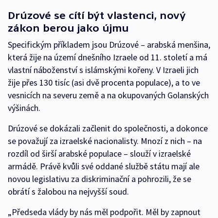
Drúzové se cítí být vlastenci, nový
zákon berou jako újmu
Specifickým příkladem jsou Drúzové – arabská menšina,
která žije na území dnešního Izraele od 11. století a má
vlastní náboženství s islámskými kořeny. V Izraeli jich
žije přes 130 tisíc (asi dvě procenta populace), a to ve
vesnicích na severu země a na okupovaných Golanských
výšinách.
Drúzové se dokázali začlenit do společnosti, a dokonce
se považují za izraelské nacionalisty. Mnozí z nich – na
rozdíl od širší arabské populace – slouží v izraelské
armádě. Právě kvůli své oddané službě státu mají ale
novou legislativu za diskriminační a pohrozili, že se
obrátí s žalobou na nejvyšší soud.
„Předseda vlády by nás měl podpořit. Měl by zapnout