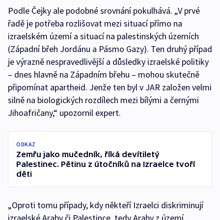
Podle Čejky ale podobné srovnání pokulhává. „V prvé
řadě je potřeba rozlišovat mezi situací přímo na
izraelském území a situací na palestinských územích
(Západní břeh Jordánu a Pásmo Gazy). Ten druhý případ
je výrazně nespravedlivější a důsledky izraelské politiky
– dnes hlavně na Západním břehu – mohou skutečně
připomínat apartheid. Jenže ten byl v JAR založen velmi
silně na biologických rozdílech mezi bílými a černými
Jihoafričany,“ upozornil expert.
ODKAZ
Zemřu jako mučedník, říká devítiletý
Palestinec. Pětinu z útočníků na Izraelce tvoří
děti
„Oproti tomu případy, kdy někteří Izraelci diskriminují
izraelské Araby či Palestince, tedy Araby z území