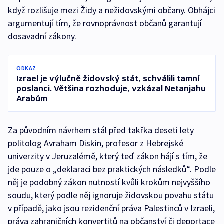
když rozlišuje mezi Židy a nežidovskými občany. Obhájci
argumentují tím, že rovnoprávnost občanů garantují
dosavadní zákony.
ODKAZ
Izrael je výlučně židovský stát, schválili tamní
poslanci. Většina rozhoduje, vzkázal Netanjahu
Arabům
Za původním návrhem stál před takřka deseti lety
politolog Avraham Diskin, profesor z Hebrejské
univerzity v Jeruzalémě, který teď zákon hájí s tím, že
jde pouze o „deklaraci bez praktických následků“. Podle
něj je podobný zákon nutností kvůli krokům nejvyššího
soudu, který podle něj ignoruje židovskou povahu státu
v případě, jako jsou rezidenční práva Palestinců v Izraeli,
práva zahraničních konvertitů na občanství či deportace