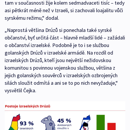
tam v současnosti žije kolem sedmadvaceti tisíc – tedy
asi pětkrát méně než v Izraeli, si zachovali loajalitu vůči
syrskému režimu,“ dodal.
„Naprostá většina Drúzů si ponechala také syrské
občanství, byť určitá část – hlavně mladší lidé – zažádali
o občanství izraelské. Podobně je to i se službou
golanských Drúzů v izraelské armádě. Na rozdíl od
izraelských Drúzů, kteří jsou největší nežidovskou
komunitou s povinnou vojenskou službou, většina z
jejich golanských souvěrců v izraelských ozbrojených
silách sloužit odmítá a ani se to po nich nevyžaduje,“
vysvětlil Čejka.