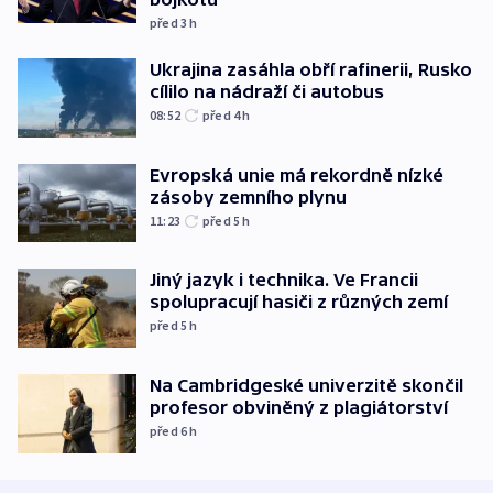
před 3
h
Ukrajina zasáhla obří rafinerii, Rusko
cílilo na nádraží či autobus
08:52
před 4
h
Evropská unie má rekordně nízké
zásoby zemního plynu
11:23
před 5
h
Jiný jazyk i technika. Ve Francii
spolupracují hasiči z různých zemí
před 5
h
Na Cambridgeské univerzitě skončil
profesor obviněný z plagiátorství
před 6
h