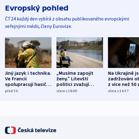
Evropský pohled
ČT24 každý den vybírá z obsahu publikovaného evropskými
veřejnými médii, členy Eurovize.
Jiný jazyk i technika.
„Musíme zapojit
Na Ukrajině j
Ve Francii
ženy.“ Litevští
zadržováni o
spolupracují hasiči z
politici zvažují
z více než 50 
různých zemí
dohodu o
Bojovali na s
před 5
h
včera v 16:00
včera v 14:37
demografii
Ruska