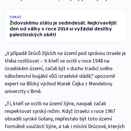
ODKAZ
Židovskému státu je sedmdesát. Nejkrvavější
den od války v roce 2014 si vyžádal desítky
palestinských obětí
„V případě Drúzů žijících na území pod správou Izraele je
třeba rozlišovat – ti kteří se ocitli v roce 1948 na
izraelském území, začali být v duchu tradicí svého
náboženství loajální vůči izraelské vládě,“ upozornil
expert na Blízký východ Marek Čejka z Mendelovy
univerzity v Brně.
„Ti, kteří se ocitli na území Sýrie, naopak začali
respektovat syrský režim. Když Izraelci v roce 1967
obsadili syrské Golany, nepřestalo být toto území
formálně součástí Sýrie, a tak i místní Drúzové, kterých