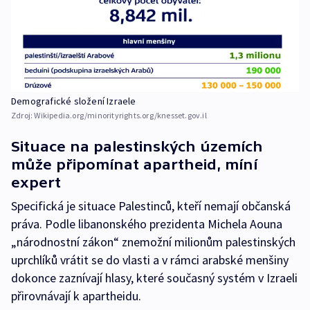
Demografické složení Izraele
Zdroj:
Wikipedia.org/minorityrights.org/knesset.gov.il
Situace na palestinských územích
může připomínat apartheid, míní
expert
Specifická je situace Palestinců, kteří nemají občanská
práva. Podle libanonského prezidenta Michela Aouna
„národnostní zákon“ znemožní milionům palestinských
uprchlíků vrátit se do vlasti a v rámci arabské menšiny
dokonce zaznívají hlasy, které současný systém v Izraeli
přirovnávají k apartheidu.