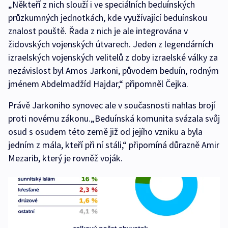
„Někteří z nich slouží i ve speciálních beduínských
průzkumných jednotkách, kde využívající beduínskou
znalost pouště. Řada z nich je ale integrována v
židovských vojenských útvarech. Jeden z legendárních
izraelských vojenských velitelů z doby izraelské války za
nezávislost byl Amos Jarkoni, původem beduín, rodným
jménem Abdelmadžíd Hajdar,“ připomněl Čejka.
Právě Jarkoniho synovec ale v současnosti nahlas brojí
proti novému zákonu.„Beduínská komunita svázala svůj
osud s osudem této země již od jejího vzniku a byla
jedním z mála, kteří při ní stáli,“ připomíná důrazně Amir
Mezarib, který je rovněž voják.