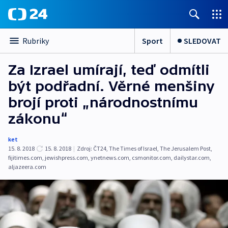
Sport
SLEDOVAT
Rubriky
Za Izrael umírají, teď odmítli
být podřadní. Věrné menšiny
brojí proti „národnostnímu
zákonu“
ket
15. 8. 2018
15. 8. 2018
|
Zdroj:
ČT24
,
The Times of Israel
,
The Jerusalem Post
,
fijitimes.com
,
jewishpress.com
,
ynetnews.com
,
csmonitor.com
,
dailystar.com
,
aljazeera.com