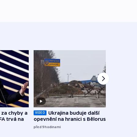
o za chyby a
Ukrajina buduje další
Zbyte
VIDEO
FA trvá na
opevnění na hranici s Běloruskem
obtěž
zách
před 9
hodinami
před 1