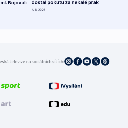
dostal pokutu za nekalé praktiky
mí. Bojovali
dopa
zdrav
4. 8. 2026
4. 8. 20
eská televize na sociálních sítích: