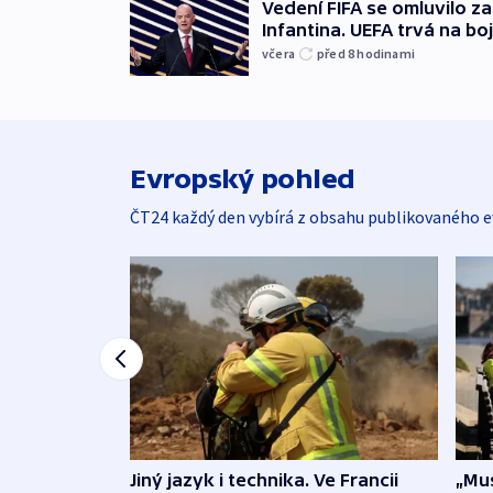
Vedení FIFA se omluvilo z
Infantina. UEFA trvá na bo
včera
před 8
hodinami
Evropský pohled
ČT24 každý den vybírá z obsahu publikovaného e
Jiný jazyk i technika. Ve Francii
„Mus