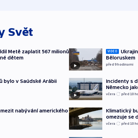
ky
Svět
il Metě zaplatit 567 milionů
Ukrajin
VIDEO
ené dětem
Běloruskem
před 9
hodinami
ů bylo v Saúdské Arábii
Incidenty s d
Německo jak
včera
před 10
h
omezit nabývání amerického
Klimatický bu
omezuje se d
včera
před 10
h