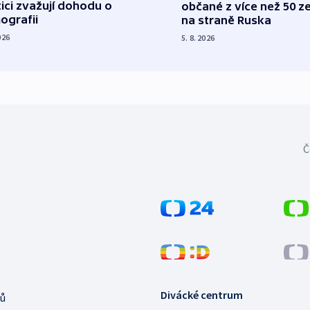
tici zvažují dohodu o
občané z více než 50 ze
ografii
na straně Ruska
026
5. 8. 2026
Č
Divácké centrum
ů