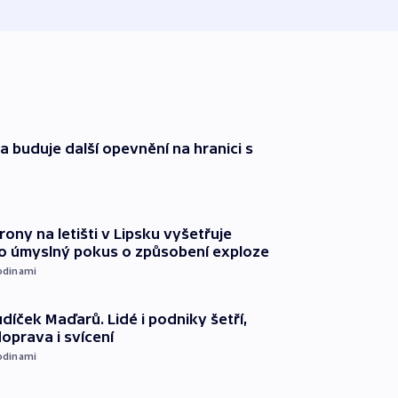
a buduje další opevnění na hranici s
rony na letišti v Lipsku vyšetřuje
o úmyslný pokus o způsobení exploze
odinami
díček Maďarů. Lidé i podniky šetří,
oprava i svícení
odinami