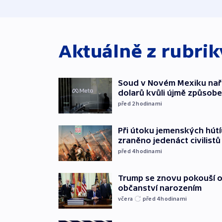
Aktuálně z rubri
Soud v Novém Mexiku naříd
dolarů kvůli újmě způsob
před 2
hodinami
Při útoku jemenských hútí
zraněno jedenáct civilistů
před 4
hodinami
Trump se znovu pokouší 
občanství narozením
včera
před 4
hodinami