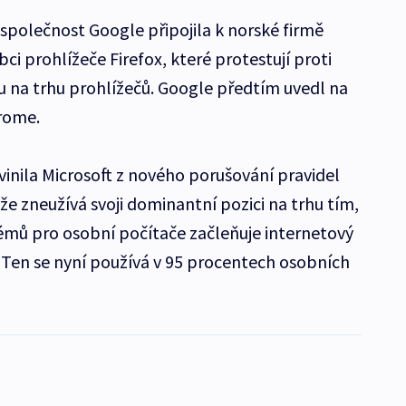
 společnost Google připojila k norské firmě
ci prohlížeče Firefox, které protestují proti
u na trhu prohlížečů. Google předtím uvedl na
hrome.
inila Microsoft z nového porušování pravidel
e zneužívá svoji dominantní pozici na trhu tím,
émů pro osobní počítače začleňuje internetový
. Ten se nyní používá v 95 procentech osobních