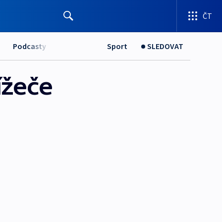
ČT
Podcasty
Sport
SLEDOVAT
ížeče