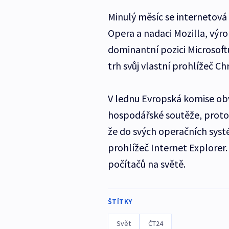
Minulý měsíc se internetová
Opera a nadaci Mozilla, výrob
dominantní pozici Microsoft
trh svůj vlastní prohlížeč C
V lednu Evropská komise obv
hospodářské soutěže, protož
že do svých operačních syst
prohlížeč Internet Explorer
počítačů na světě.
ŠTÍTKY
Svět
ČT24