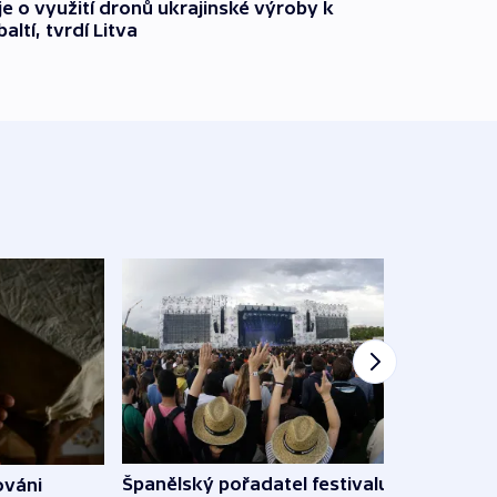
e o využití dronů ukrajinské výroby k
ltí, tvrdí Litva
Španělský pořadatel festivalu
ováni
Lesn