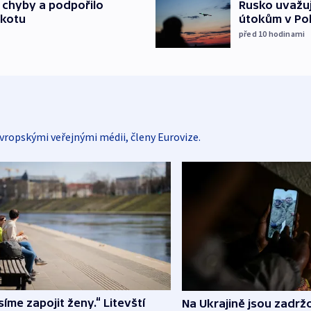
a chyby a podpořilo
Rusko uvažuj
jkotu
útokům v Poba
před 10
hodinami
vropskými veřejnými médii, členy Eurovize.
íme zapojit ženy.“ Litevští
Na Ukrajině jsou zadrž