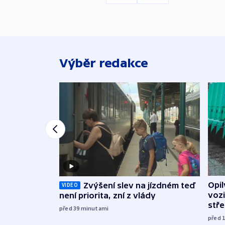
Výběr redakce
Opi
Zvýšení slev na jízdném teď
VIDEO
vozi
není priorita, zní z vlády
stř
před 39
minutami
před 