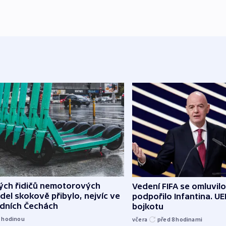
lých řidičů nemotorových
Vedení FIFA se omluvil
del skokově přibylo, nejvíc ve
podpořilo Infantina. UE
edních Čechách
bojkotu
1
hodinou
včera
před 8
hodinami