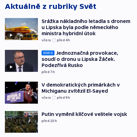
Aktuálně z rubriky
Svět
Srážka nákladního letadla s dronem
u Lipska byla podle německého
ministra hybridní útok
včera
před 4
h
Jednoznačná provokace,
VIDEO
soudí o dronu u Lipska Žáček.
Podezřívá Rusko
před 7
h
V demokratických primárkách v
Michiganu zvítězil El-Sayed
včera
před 9
h
Putin vyměnil klíčové velitele vojsk
před 10
h