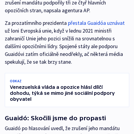
zrušení mandátu podpořily tři ze čtyř hlavních
opozičních stran, napsala agentura AP.
Za prozatímního prezidenta
přestala Guaidóa uznávat
už loni Evropská unie, když v lednu 2021 ministři
zahraničí Unie jeho pozici snížili na srovnatelnou s
dalšími opozičními lídry. Spojené státy ale podporu
Guaidóvi zatím oficiálně neodřekly, ač některá média
spekulují, že se tak brzy stane.
ODKAZ
Venezuelská vláda a opozice hlásí dílčí
dohodu, týká se mimo jiné sociální podpory
obyvatel
Guaidó: Skočili jsme do propasti
Guaidó po hlasování uvedl, že zrušení jeho mandátu