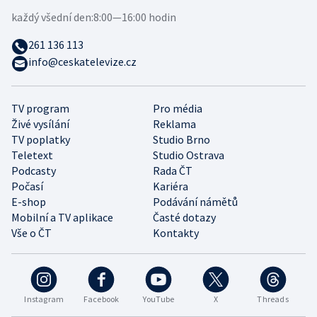
každý všední den:
8:00—16:00 hodin
261 136 113
info@ceskatelevize.cz
TV program
Pro média
Živé vysílání
Reklama
TV poplatky
Studio Brno
Teletext
Studio Ostrava
Podcasty
Rada ČT
Počasí
Kariéra
E-shop
Podávání námětů
Mobilní a TV aplikace
Časté dotazy
Vše o ČT
Kontakty
Instagram
Facebook
YouTube
X
Threads