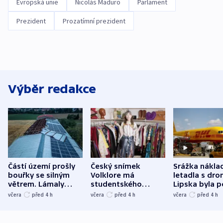
Evropská unie
Nicolás Maduro
Parlament
Prezident
Prozatímní prezident
Výběr redakce
Částí území prošly
Český snímek
Srážka nákla
bouřky se silným
Volklore má
letadla s dr
větrem. Lámaly
studentského
Lipska byla p
stromy a poničily
Oscara, zabojuje o
německého mi
včera
před 4
h
včera
před 4
h
včera
před 4
h
střechu
cenu za krátký film
hybridní útok