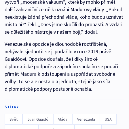
vytvoří „mocenské vakuum“, které by mohlo přimět
další zahraniční země k uznání Madurovy vlády. „Pokud
neexistuje žádná přechodná vláda, koho budou uznávat
místo ní?“ řekl. „Dnes jsme skočili do propasti. A vzdali
se důležitého nástroje v našem boji,“ dodal.
Venezuelská opozice je dlouhodobě roztříštěná,
nebývale sjednotit se ji podařilo v roce 2019 právě
Guaidóovi. Opozice doufala, že i díky široké
diplomatické podpoře a západním sankcím se podaří
přimět Madura k odstoupení a uspořádat svobodné
volby. To se ale nestalo a jednota, stejně jako síla
diplomatické podpory postupně ochabla.
ŠTÍTKY
Svět
Juan Guaidó
Vláda
Venezuela
USA