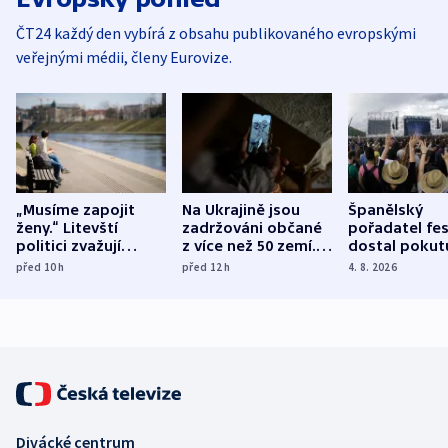
ČT24 každý den vybírá z obsahu publikovaného evropskými
veřejnými médii, členy Eurovize.
„Musíme zapojit
Na Ukrajině jsou
Španělský
ženy.“ Litevští
zadržováni občané
pořadatel fes
politici zvažují
z více než 50 zemí.
dostal pokut
dohodu o
Bojovali na straně
nekalé prakti
před 10
h
před 12
h
4. 8. 2026
demografii
Ruska
Divácké centrum