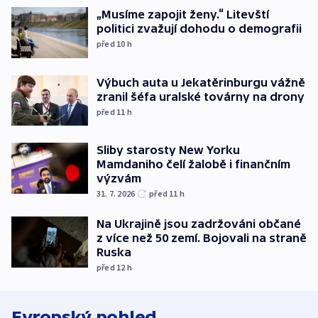
„Musíme zapojit ženy.“ Litevští
politici zvažují dohodu o demografii
před 10
h
Výbuch auta u Jekatěrinburgu vážně
zranil šéfa uralské továrny na drony
před 11
h
Sliby starosty New Yorku
Mamdaniho čelí žalobě i finančním
výzvám
31. 7. 2026
před 11
h
Na Ukrajině jsou zadržováni občané
z více než 50 zemí. Bojovali na straně
Ruska
před 12
h
Evropský pohled