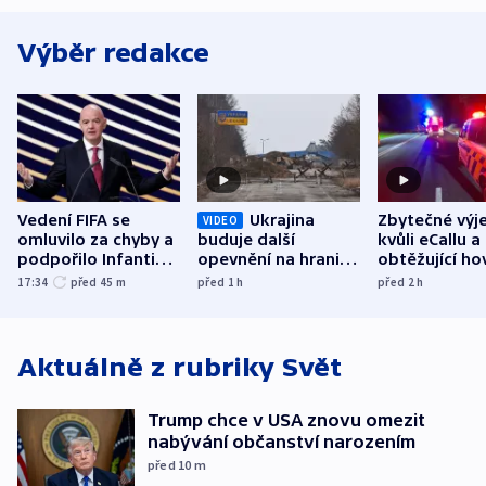
Výběr redakce
Vedení FIFA se
Ukrajina
Zbytečné výj
VIDEO
omluvilo za chyby a
buduje další
kvůli eCallu a
podpořilo Infantina.
opevnění na hranici
obtěžující ho
UEFA trvá na
s Běloruskem
zdržují záchr
17:34
před 45
m
před 1
h
před 2
h
bojkotu
Aktuálně z rubriky
Svět
Trump chce v USA znovu omezit
nabývání občanství narozením
před 10
m