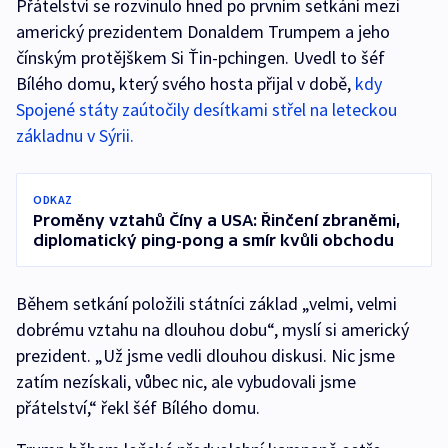
Přátelství se rozvinulo hned po prvním setkání mezi
americký prezidentem Donaldem Trumpem a jeho
čínským protějškem Si Ťin-pchingen. Uvedl to šéf
Bílého domu, který svého hosta přijal v době,
kdy
Spojené státy zaútočily desítkami střel na leteckou
základnu v Sýrii.
ODKAZ
Proměny vztahů Číny a USA: Řinčení zbraněmi,
diplomatický ping-pong a smír kvůli obchodu
Během setkání položili státníci základ „velmi, velmi
dobrému vztahu na dlouhou dobu“, myslí si americký
prezident. „Už jsme vedli dlouhou diskusi. Nic jsme
zatím nezískali, vůbec nic, ale vybudovali jsme
přátelství,“ řekl šéf Bílého domu.