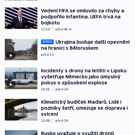
Vedení FIFA se omluvilo za chyby a
podpořilo Infantina. UEFA trvá na
bojkotu
17:34
před 45
m
Ukrajina buduje další opevnění
VIDEO
na hranici s Běloruskem
před 1
h
Incidenty s drony na letišti v Lipsku
vyšetřuje Německo jako úmyslný
pokus o způsobení exploze
10:56
před 2
h
Klimatický budíček Maďarů. Lidé i
podniky šetří, omezuje se doprava i
svícení
12:08
před 2
h
Rusko uvažuje o využití dronů