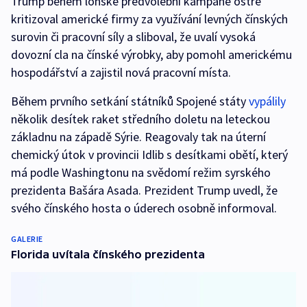
Trump během loňské předvolební kampaně ostře
kritizoval americké firmy za využívání levných čínských
surovin či pracovní síly a sliboval, že uvalí vysoká
dovozní cla na čínské výrobky, aby pomohl americkému
hospodářství a zajistil nová pracovní místa.
Během prvního setkání státníků Spojené státy
vypálily
několik desítek raket středního doletu na leteckou
základnu na západě Sýrie. Reagovaly tak na úterní
chemický útok v provincii Idlib s desítkami obětí, který
má podle Washingtonu na svědomí režim syrského
prezidenta Bašára Asada. Prezident Trump uvedl, že
svého čínského hosta o úderech osobně informoval.
GALERIE
Florida uvítala čínského prezidenta