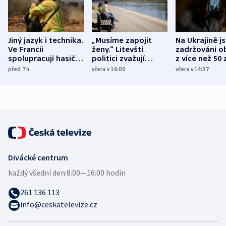
Jiný jazyk i technika.
„Musíme zapojit
Na Ukrajině j
Ve Francii
ženy.“ Litevští
zadržováni o
spolupracují hasiči z
politici zvažují
z více než 50 
různých zemí
dohodu o
Bojovali na s
před 7
h
včera v 16:00
včera v 14:37
demografii
Ruska
Divácké centrum
každý všední den:
8:00—16:00 hodin
261 136 113
info@ceskatelevize.cz