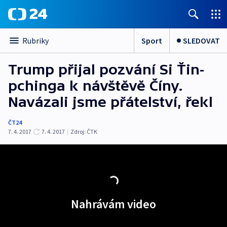
Sport
SLEDOVAT
Rubriky
Trump přijal pozvání Si Ťin-
pchinga k návštěvě Číny.
Navázali jsme přátelství, řekl
ČT24
7. 4. 2017
7. 4. 2017
|
Zdroj:
ČTK
Nahrávám video