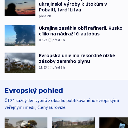
ukrajinské výroby k útokům v
Pobaltí, tvrdí Litva
před 2
h
Ukrajina zasáhla obří rafinerii, Rusko
cílilo na nádraží či autobus
08:52
před 6
h
Evropská unie má rekordně nízké
zásoby zemního plynu
11:23
před 7
h
Evropský pohled
ČT24 každý den vybírá z obsahu publikovaného evropskými
veřejnými médii, členy Eurovize.