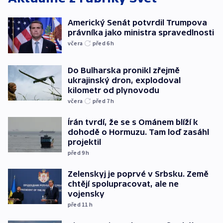
Americký Senát potvrdil Trumpova
právníka jako ministra spravedlnosti
včera
před 6
h
Do Bulharska pronikl zřejmě
ukrajinský dron, explodoval
kilometr od plynovodu
včera
před 7
h
Írán tvrdí, že se s Ománem blíží k
dohodě o Hormuzu. Tam loď zasáhl
projektil
před 9
h
Zelenskyj je poprvé v Srbsku. Země
chtějí spolupracovat, ale ne
vojensky
před 11
h