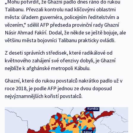
„Mohu potvrdit, že Ghazní padlo dnes ráno do rukou
Talibanu. Převzali kontrolu nad klíčovými oblastmi
města: úřadem guvernéra, policejním ředitelstvím a
vězením,“ sdělil AFP předseda provinční rady Ghazní
Násir Ahmad Fakírí. Dodal, že někde se ještě bojuje, ale
většinu města bojovníci Talibanu prakticky ovládli.
Z deseti správních středisek, které radikálové od
květnového zahájení své ofenzivy dobyli, je Ghazní
nejblíže k afghánské metropoli Kábulu.
Ghazní, které do rukou povstalců nakrátko padlo už v
roce 2018, je podle AFP jednou ze dvou doposud
nejvýznamnějších kořistí povstalců.