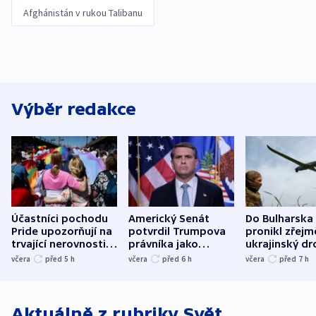
Afghánistán v rukou Talibanu
Výběr redakce
Účastníci pochodu
Americký Senát
Do Bulharska
Pride upozorňují na
potvrdil Trumpova
pronikl zřejm
trvající nerovnosti i
právníka jako
ukrajinský dr
společenskou
ministra
explodoval k
včera
před 5
h
včera
před 6
h
včera
před 7
h
atmosféru
spravedlnosti
od plynovod
Aktuálně z rubriky
Svět