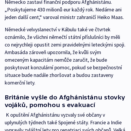
Německo zastaví finanční podporu Afghánistánu.
„Poskytujeme 430 milionů eur každý rok. Nedáme ani
jeden další cent,“ varoval ministr zahraničí Heiko Maas.
Německé velvyslanectví v Kábulu také ve čtvrtek
oznámilo, že všichni němečtí státní příslušníci by měli
co nejrychleji opustit zemi pravidelnými leteckými spoji.
Ambasáda zároveň upozornila, že kvůli svým
omezeným kapacitám nemůže zaručit, že bude
poskytovat konzulární pomoc, pokud se bezpečnostní
situace bude nadále zhoršovat a budou zastaveny
komerční lety.
Británie vyšle do Afghánistánu stovky
vojáků, pomohou s evakuací
K opuštění Afghánistánu vyzvaly své občany v
uplynulých týdnech také Spojené státy. Francie a Indie
vypravily zvláštní lety pro repatriaci svých občanů. Velká