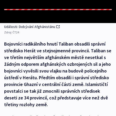
Události: Dobývání Afghánistánu
Zdroj:
ČT24
Bojovníci radikálního hnutí Taliban obsadili správní
středisko Herát ve stejnojmenné provincii. Taliban se
ve třetím největším afghánském městě nesetkal s
žádným odporem afghánských ozbrojených sil a jeho
bojovníci vyvěsili svou vlajku na budově policejního
ústředí v Herátu. Předtím obsadili i správní středisko
provincie Ghazní v centrální části země. Islamističtí
povstalci se tak již zmocnili správních středisek
deseti ze 34 provincií, což představuje více než dvě
třetiny rozlohy země.