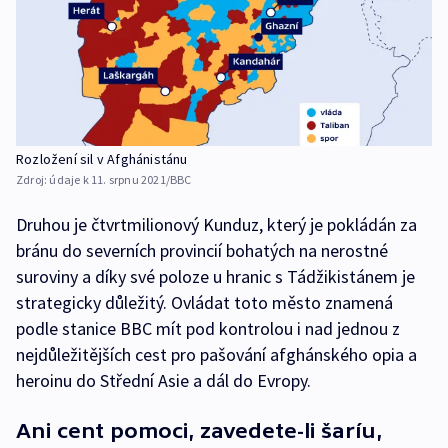
Rozložení sil v Afghánistánu
Zdroj:
údaje k 11. srpnu 2021/BBC
Druhou je čtvrtmilionový Kunduz, který je pokládán za
bránu do severních provincií bohatých na nerostné
suroviny a díky své poloze u hranic s Tádžikistánem je
strategicky důležitý. Ovládat toto město znamená
podle stanice BBC mít pod kontrolou i nad jednou z
nejdůležitějších cest pro pašování afghánského opia a
heroinu do Střední Asie a dál do Evropy.
Ani cent pomoci, zavedete-li šaríu,