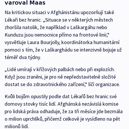
varoval Maas
Na kritickou situaci v Afghánistánu upozorňují také
Lékaři bez hranic. „Situace se v některých městech
zhoršila natolik, že například v Laškargáhu nebo
Kunduzu jsou nemocnice přímo na frontové linii,“
vysvětluje Laura Bourjolly, koordinátorka humanitární
pomoci s tím, že v Laškarghádu se intenzivně bojuje už
téměř dva týdny.
„Lidé umírají v křížových palbách nebo při explozích.
Když jsou zraněni, je pro ně nepředstavitelně složité
dostat se do zdravotnického zařízení,“ líčí organizace.
Kvůli bojům opustily podle dat Lékařů bez hranic své
domovy stovky tisíc lidí. Afghánská nezávislá komise
pro lidská práva odhaduje, že za tři měsíce jde bezmála
o milion uprchlíků, přičemž celkově je vysídleno na pět
milionů lidí.