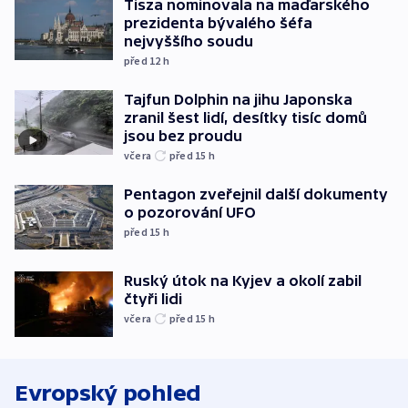
Tisza nominovala na maďarského
prezidenta bývalého šéfa
nejvyššího soudu
před 12
h
Tajfun Dolphin na jihu Japonska
zranil šest lidí, desítky tisíc domů
jsou bez proudu
včera
před 15
h
Pentagon zveřejnil další dokumenty
o pozorování UFO
před 15
h
Ruský útok na Kyjev a okolí zabil
čtyři lidi
včera
před 15
h
Evropský pohled