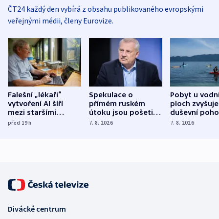
ČT24 každý den vybírá z obsahu publikovaného evropskými
veřejnými médii, členy Eurovize.
Falešní „lékaři“
Spekulace o
Pobyt u vodn
vytvoření AI šíří
přímém ruském
ploch zvyšuje
mezi staršími
útoku jsou pošetilé,
duševní poho
Poláky nebezpečné
míní estonský
ukázala
před 19
h
7. 8. 2026
7. 8. 2026
zdravotní rady
bezpečnostní
mezinárodní 
expert
Divácké centrum