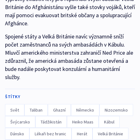
Británie do Afghánistánu vyšle také stovky vojáků, kteří
mají pomoci evakuovat britské občany a spolupracující
Afghánce.
Spojené státy a Velká Británie navíc významně sníží
počet zaměstnanců na svých ambasádách v Kábulu.
Mluvčí amerického ministerstva zahraničí Ned Price ale
zdůraznil, že americká ambasáda zůstane otevřená a
bude nadále poskytovat konzulární a humanitární
služby.
ŠTÍTKY
Svět
Taliban
Ghazní
Německo
Nizozemsko
Švýcarsko
Tádžikistán
Heiko Maas
Kábul
Dánsko
Lékaři bez hranic
Herát
Velká Británie