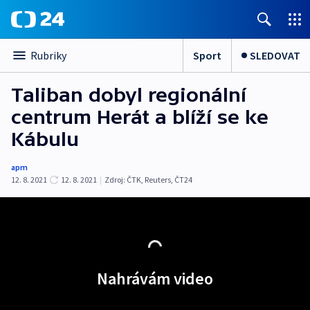
Sport
SLEDOVAT
Rubriky
Taliban dobyl regionální
centrum Herát a blíží se ke
Kábulu
apm
12. 8. 2021
12. 8. 2021
|
Zdroj:
ČTK
,
Reuters
,
ČT24
Nahrávám video