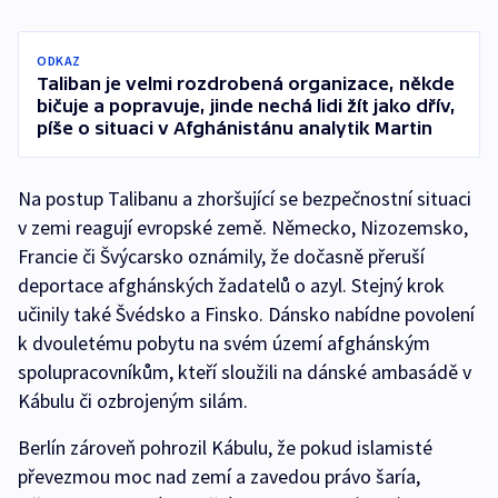
ODKAZ
Taliban je velmi rozdrobená organizace, někde
bičuje a popravuje, jinde nechá lidi žít jako dřív,
píše o situaci v Afghánistánu analytik Martin
Na postup Talibanu a zhoršující se bezpečnostní situaci
v zemi reagují evropské země. Německo, Nizozemsko,
Francie či Švýcarsko oznámily, že dočasně přeruší
deportace afghánských žadatelů o azyl. Stejný krok
učinily také Švédsko a Finsko. Dánsko nabídne povolení
k dvouletému pobytu na svém území afghánským
spolupracovníkům, kteří sloužili na dánské ambasádě v
Kábulu či ozbrojeným silám.
Berlín zároveň pohrozil Kábulu, že pokud islamisté
převezmou moc nad zemí a zavedou právo šaría,