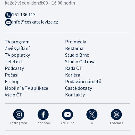
každý všední den:
8:00—16:00 hodin
261 136 113
info@ceskatelevize.cz
TV program
Pro média
Živé vysílání
Reklama
TV poplatky
Studio Brno
Teletext
Studio Ostrava
Podcasty
Rada ČT
Počasí
Kariéra
E-shop
Podávání námětů
Mobilní a TV aplikace
Časté dotazy
Vše o ČT
Kontakty
Instagram
Facebook
YouTube
X
Threads