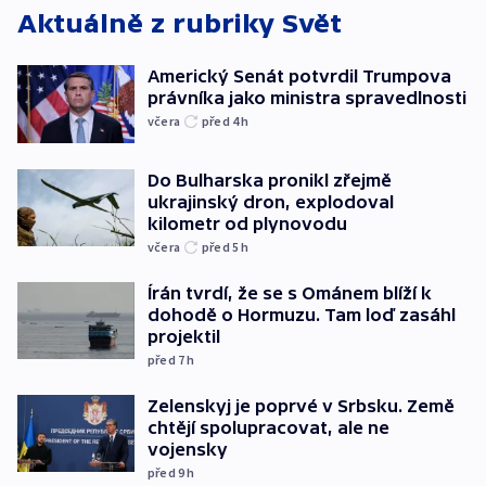
Aktuálně z rubriky
Svět
Americký Senát potvrdil Trumpova
právníka jako ministra spravedlnosti
včera
před 4
h
Do Bulharska pronikl zřejmě
ukrajinský dron, explodoval
kilometr od plynovodu
včera
před 5
h
Írán tvrdí, že se s Ománem blíží k
dohodě o Hormuzu. Tam loď zasáhl
projektil
před 7
h
Zelenskyj je poprvé v Srbsku. Země
chtějí spolupracovat, ale ne
vojensky
před 9
h