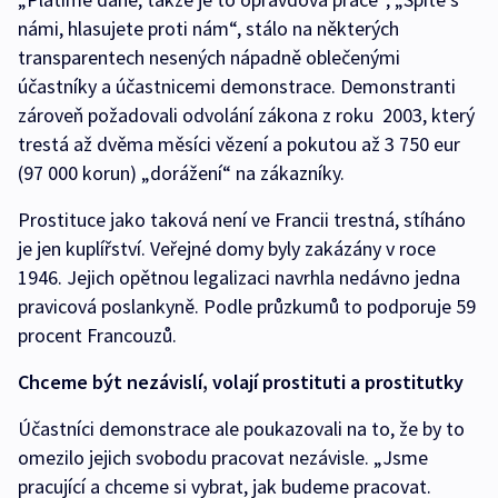
námi, hlasujete proti nám“, stálo na některých
transparentech nesených nápadně oblečenými
účastníky a účastnicemi demonstrace. Demonstranti
zároveň požadovali odvolání zákona z roku 2003, který
trestá až dvěma měsíci vězení a pokutou až 3 750 eur
(97 000 korun) „dorážení“ na zákazníky.
Prostituce jako taková není ve Francii trestná, stíháno
je jen kuplířství. Veřejné domy byly zakázány v roce
1946. Jejich opětnou legalizaci navrhla nedávno jedna
pravicová poslankyně. Podle průzkumů to podporuje 59
procent Francouzů.
Chceme být nezávislí, volají prostituti a prostitutky
Účastníci demonstrace ale poukazovali na to, že by to
omezilo jejich svobodu pracovat nezávisle. „Jsme
pracující a chceme si vybrat, jak budeme pracovat.