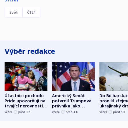
ŠTÍTKY
Svět
ČT24
Výběr redakce
Účastníci pochodu
Americký Senát
Do Bulharska
Pride upozorňují na
potvrdil Trumpova
pronikl zřejm
trvající nerovnosti i
právníka jako
ukrajinský dr
společenskou
ministra
explodoval k
včera
před 3
h
včera
před 4
h
včera
před 5
h
atmosféru
spravedlnosti
od plynovod