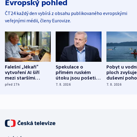
Evropský pohled
ČT24 každý den vybírá z obsahu publikovaného evropskými
veřejnými médii, členy Eurovize.
Falešní „lékaři“
Spekulace o
Pobyt u vodn
vytvoření AI šíří
přímém ruském
ploch zvyšuje
mezi staršími
útoku jsou pošetilé,
duševní poho
Poláky nebezpečné
míní estonský
ukázala
před 17
h
7. 8. 2026
7. 8. 2026
zdravotní rady
bezpečnostní
mezinárodní 
expert