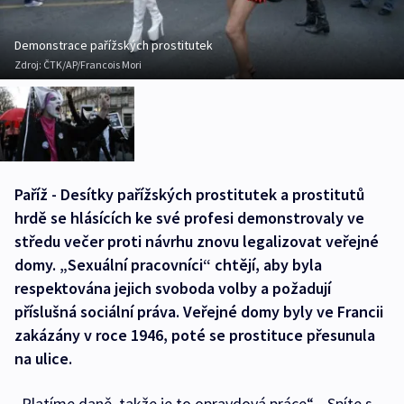
Demonstrace pařížských prostitutek
Zdroj:
ČTK/AP/Francois Mori
Paříž - Desítky pařížských prostitutek a prostitutů
hrdě se hlásících ke své profesi demonstrovaly ve
středu večer proti návrhu znovu legalizovat veřejné
domy. „Sexuální pracovníci“ chtějí, aby byla
respektována jejich svoboda volby a požadují
příslušná sociální práva. Veřejné domy byly ve Francii
zakázány v roce 1946, poté se prostituce přesunula
na ulice.
„Platíme daně, takže je to opravdová práce“, „Spíte s