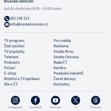
Divácké centrum
každý všední den:
8:00—16:00 hodin
261 136 113
info@ceskatelevize.cz
TV program
Pro média
Živé vysílání
Reklama
TV poplatky
Studio Brno
Teletext
Studio Ostrava
Podcasty
Rada ČT
Počasí
Kariéra
E-shop
Podávání námětů
Mobilní a TV aplikace
Časté dotazy
Vše o ČT
Kontakty
Instagram
Facebook
YouTube
X
Threads