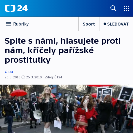
Sport
SLEDOVAT
Rubriky
Spíte s námi, hlasujete proti
nám, křičely pařížské
prostitutky
ČT24
25. 3. 2010
25. 3. 2010
|
Zdroj:
ČT24