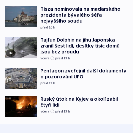
Tisza nominovala na maďarského
prezidenta bývalého šéfa
nejvyššího soudu
před 10
h
Tajfun Dolphin na jihu Japonska
zranil šest lidí, desítky tisíc domů
jsou bez proudu
včera
před 13
h
Pentagon zveřejnil další dokumenty
o pozorování UFO
před 13
h
Ruský útok na Kyjev a okolí zabil
čtyři lidi
včera
před 13
h