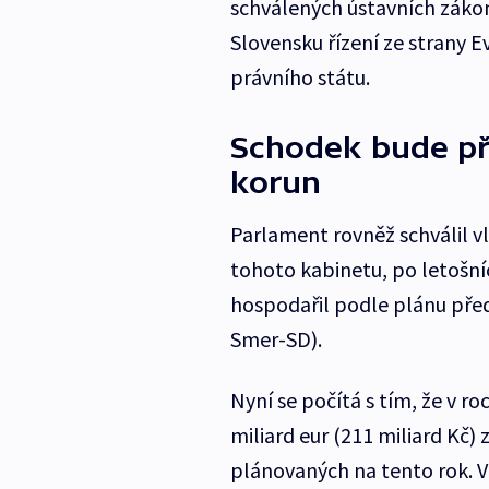
schválených ústavních zákon
Slovensku řízení ze strany 
právního státu.
Schodek bude příš
korun
Parlament rovněž schválil v
tohoto kabinetu, po letošn
hospodařil podle plánu pře
Smer-SD).
Nyní se počítá s tím, že v 
miliard eur (211 miliard Kč) 
plánovaných na tento rok. V 