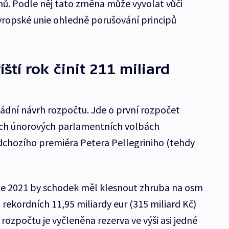
ů. Podle něj tato změna může vyvolat vůči
Evropské unie ohledně porušování principů
tí rok činit 211 miliard
ládní návrh rozpočtu. Jde o první rozpočet
ích únorových parlamentních volbách
dchozího premiéra Petera Pellegriniho (tehdy
roce 2021 by schodek měl klesnout zhruba na osm
z rekordních 11,95 miliardy eur (315 miliard Kč)
rozpočtu je vyčleněna rezerva ve výši asi jedné