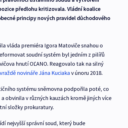
zice předlohu kritizovala. Vládní koalice
obecné principy nových pravidel důchodového
la vláda premiéra Igora Matoviče snahou o
Reformovat soudní systém byl jedním z pilířů
čova hnutí OĽANO. Reagovalo tak na silný
vraždě novináře Jána Kuciaka
v únoru 2018.
tičního systému sněmovna podpořila poté, co
a obvinila v různých kauzách kromě jiných více
itní složky prokuratury.
dí nejvyšší správní soud, který bude