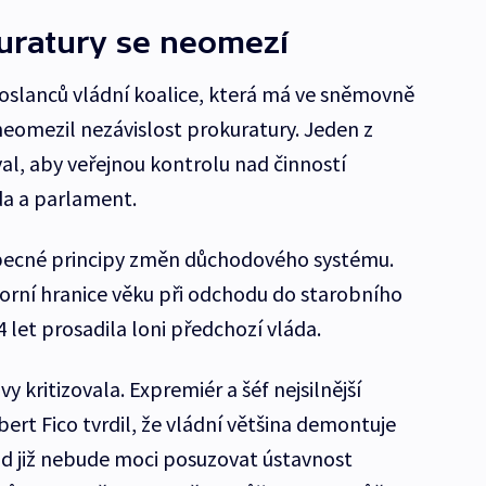
uratury se neomezí
oslanců vládní koalice, která má ve sněmovně
neomezil nezávislost prokuratury. Jeden z
al, aby veřejnou kontrolu nad činností
da a parlament.
obecné principy změn důchodového systému.
rní hranice věku při odchodu do starobního
 let prosadila loni předchozí vláda.
 kritizovala. Expremiér a šéf nejsilnější
ert Fico tvrdil, že vládní většina demontuje
oud již nebude moci posuzovat ústavnost