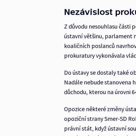
Nezávislost prok
Z důvodu nesouhlasu části p
ústavní většinu, parlament 
koaličních poslanců navrhov
prokuratury vykonávala vlá
Do ústavy se dostaly také 
Nadále nebude stanovena ho
důchodu, kterou na úrovni 64
Opozice některé změny ústavy
opoziční strany Smer-SD Rob
právní stát, když ústavní s