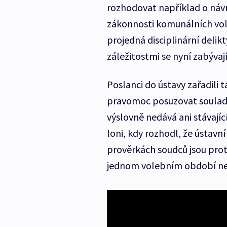
rozhodovat například o návr
zákonnosti komunálních vol
projedná disciplinární deli
záležitostmi se nyní zabývají
Poslanci do ústavy zařadili 
pravomoc posuzovat soulad
výslovně nedává ani stávající
loni, kdy rozhodl, že ústavn
prověrkách soudců jsou proti
jednom volebním období ned