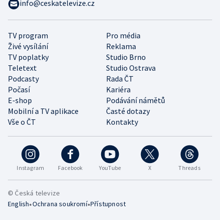
info@ceskatelevize.cz
TV program
Pro média
Živé vysílání
Reklama
TV poplatky
Studio Brno
Teletext
Studio Ostrava
Podcasty
Rada ČT
Počasí
Kariéra
E-shop
Podávání námětů
Mobilní a TV aplikace
Časté dotazy
Vše o ČT
Kontakty
Instagram
Facebook
YouTube
X
Threads
© Česká televize
•
•
English
Ochrana soukromí
Přístupnost