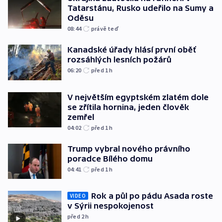
Tatarstánu, Rusko udeřilo na Sumy a
Oděsu
08:44
právě teď
Kanadské úřady hlásí první oběť
rozsáhlých lesních požárů
06:20
před 1
h
V největším egyptském zlatém dole
se zřítila hornina, jeden člověk
zemřel
04:02
před 1
h
Trump vybral nového právního
poradce Bílého domu
04:41
před 1
h
Rok a půl po pádu Asada roste
VIDEO
v Sýrii nespokojenost
před 2
h