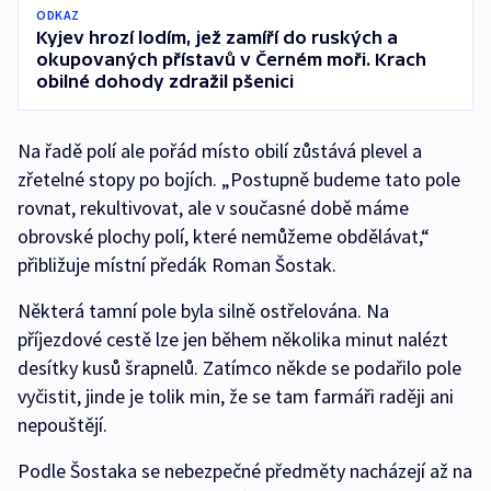
ODKAZ
Kyjev hrozí lodím, jež zamíří do ruských a
okupovaných přístavů v Černém moři. Krach
obilné dohody zdražil pšenici
Na řadě polí ale pořád místo obilí zůstává plevel a
zřetelné stopy po bojích. „Postupně budeme tato pole
rovnat, rekultivovat, ale v současné době máme
obrovské plochy polí, které nemůžeme obdělávat,“
přibližuje místní předák Roman Šostak.
Některá tamní pole byla silně ostřelována. Na
příjezdové cestě lze jen během několika minut nalézt
desítky kusů šrapnelů. Zatímco někde se podařilo pole
vyčistit, jinde je tolik min, že se tam farmáři raději ani
nepouštějí.
Podle Šostaka se nebezpečné předměty nacházejí až na