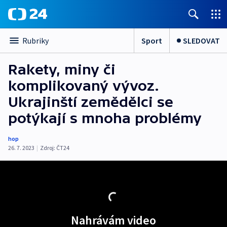
Sport
SLEDOVAT
Rubriky
Rakety, miny či
komplikovaný vývoz.
Ukrajinští zemědělci se
potýkají s mnoha problémy
hop
26. 7. 2023
|
Zdroj:
ČT24
Nahrávám video