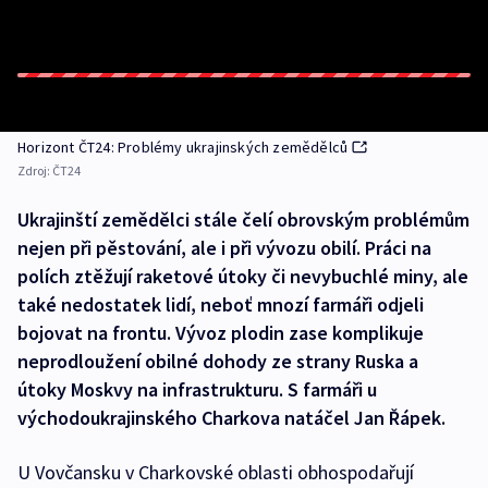
Horizont ČT24: Problémy ukrajinských zemědělců
Zdroj:
ČT24
Ukrajinští zemědělci stále čelí obrovským problémům
nejen při pěstování, ale i při vývozu obilí. Práci na
polích ztěžují raketové útoky či nevybuchlé miny, ale
také nedostatek lidí, neboť mnozí farmáři odjeli
bojovat na frontu. Vývoz plodin zase komplikuje
neprodloužení obilné dohody ze strany Ruska a
útoky Moskvy na infrastrukturu. S farmáři u
východoukrajinského Charkova natáčel Jan Řápek.
U Vovčansku v Charkovské oblasti obhospodařují