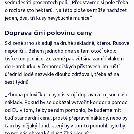
sedmdesáti procentech polí. „Představme si pole třeba
o rozloze sto hektarů. Na této ploše se může nacházet
jeden, dva, tři kusy nevybuchlé munice.“
Doprava činí polovinu ceny
Sklizené zrno skladují na druhé základně, kterou Rusové
neponičili. Během jednoho dne se tam otočí okolo
tisíce tun pšenice. Ze země pak většina zamíří vlakem
do Hamburku. V černomořských přístavech jim ruští
úředníci lodě nezvykle dlouho zdržovali, třeba až na
šest týdnů.
„Zhruba polovičku ceny nás stojí doprava a to jsou naše
náklady. Pokud by se dokázal vytvořit koridor a pomoc
od EU v tom, že by se nám pomohlo, že budeme mít
buď standardní cenu, prostě přepravní náklady, nebo by
tam byl nějaký fond, který by v tomto pomohl, bylo by
to pro nás obrovské plus,“ říká Dlouhý.