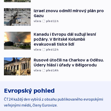
Izrael znovu odmítl mírový plán pro
Gazu
včera
před 11
h
Kanadu i Evropu dál sužují lesní
požáry. V Britské Kolumbii
evakuovali tisíce lidí
včera
před 12
h
Rusové útočili na Charkov a Oděsu.
Údery hlásí i úřady v Bělgorodu
včera
před 14
h
Evropský pohled
ČT24 každý den vybírá z obsahu publikovaného evropskými
veřejnými médii, členy Eurovize.