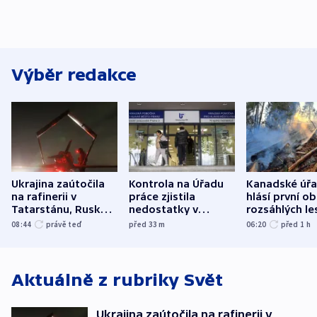
Výběr redakce
Ukrajina zaútočila
Kontrola na Úřadu
Kanadské úř
na rafinerii v
práce zjistila
hlásí první o
Tatarstánu, Rusko
nedostatky v
rozsáhlých le
udeřilo na Sumy a
účetnictví za 5,6
požárů
08:44
právě teď
před 33
m
06:20
před 1
h
Oděsu
miliardy
Aktuálně z rubriky
Svět
Ukrajina zaútočila na rafinerii v