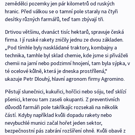
zemědělci pozemky jen pár kilometrů od ruských
hranic. Před válkou se o tamní pole staraly na čtyři
desítky různých farmářů, teď tam zbývají tři.
Drtivou většinu, dvanáct tisíc hektarů, spravuje česká
firma. I jí ruské rakety zničily jednu ze dvou základen.
„Pod tímhle byly naskládané traktory, kombajny a
technika, tamhle byl sklad chemie, kde jsme si přiváželi
chemii na jarní nebo podzimní hnojení, tam byla sýpka, v
té ocelové kůlně, která je dneska prostřílená,“
ukazuje Petr Dlouhý, hlavní agronom firmy Agromino.
Pěstují slunečnici, kukuřici, hořčici nebo sóju, teď sklízí
pšenici, kterou tam zaseli okupanti. Z preventivních
důvodů farmáři pole takříkajíc rozsekali na několik
částí. Kdyby například kvůli dopadu rakety nebo
nevybuchlé munici začal hořet jeden sektor,
bezpečnostní pás zabrání rozšíření ohně. Kvůli obavě z