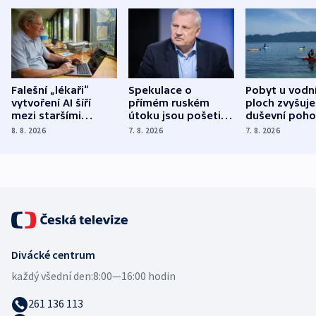
Falešní „lékaři“
Spekulace o
Pobyt u vodn
vytvoření AI šíří
přímém ruském
ploch zvyšuje
mezi staršími
útoku jsou pošetilé,
duševní poho
Poláky nebezpečné
míní estonský
ukázala
8. 8. 2026
7. 8. 2026
7. 8. 2026
zdravotní rady
bezpečnostní
mezinárodní 
expert
Divácké centrum
každý všední den:
8:00—16:00 hodin
261 136 113