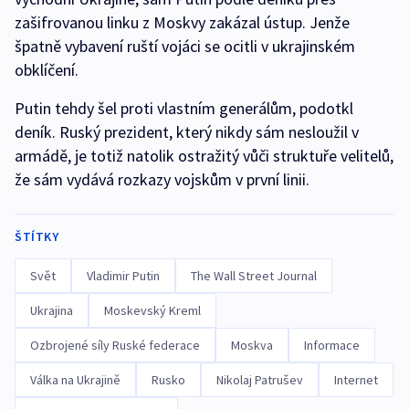
zašifrovanou linku z Moskvy zakázal ústup. Jenže
špatně vybavení ruští vojáci se ocitli v ukrajinském
obklíčení.
Putin tehdy šel proti vlastním generálům, podotkl
deník. Ruský prezident, který nikdy sám nesloužil v
armádě, je totiž natolik ostražitý vůči struktuře velitelů,
že sám vydává rozkazy vojskům v první linii.
ŠTÍTKY
Svět
Vladimir Putin
The Wall Street Journal
Ukrajina
Moskevský Kreml
Ozbrojené síly Ruské federace
Moskva
Informace
Válka na Ukrajině
Rusko
Nikolaj Patrušev
Internet