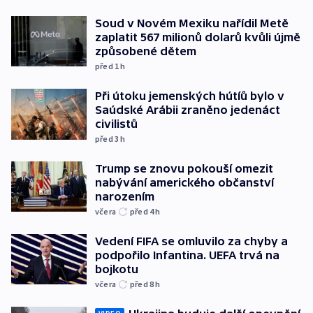
Soud v Novém Mexiku nařídil Metě
zaplatit 567 milionů dolarů kvůli újmě
způsobené dětem
před 1
h
Při útoku jemenských hútíů bylo v
Saúdské Arábii zraněno jedenáct
civilistů
před 3
h
Trump se znovu pokouší omezit
nabývání amerického občanství
narozením
včera
před 4
h
Vedení FIFA se omluvilo za chyby a
podpořilo Infantina. UEFA trvá na
bojkotu
včera
před 8
h