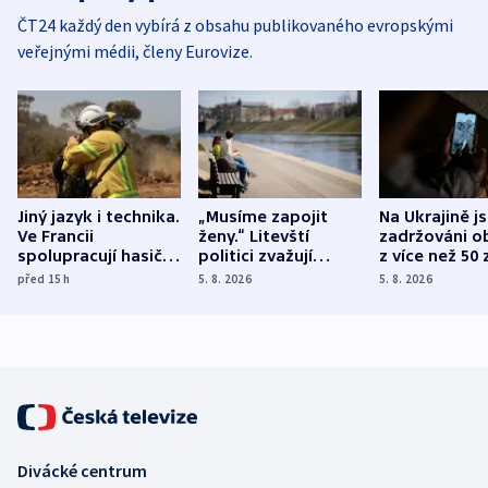
ČT24 každý den vybírá z obsahu publikovaného evropskými
veřejnými médii, členy Eurovize.
Jiný jazyk i technika.
„Musíme zapojit
Na Ukrajině j
Ve Francii
ženy.“ Litevští
zadržováni o
spolupracují hasiči z
politici zvažují
z více než 50 
různých zemí
dohodu o
Bojovali na s
před 15
h
5. 8. 2026
5. 8. 2026
demografii
Ruska
Divácké centrum