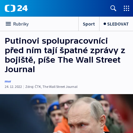
Sport
SLEDOVAT
Rubriky
Putinovi spolupracovníci
před ním tají špatné zprávy z
bojiště, píše The Wall Street
Journal
mvr
24. 12. 2022
|
Zdroj:
ČTK
,
The Wall Street Journal