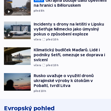
Ukrajina buduje další opevnění
VIDEO
na hranici s Běloruskem
před 8
h
Incidenty s drony na letišti v Lipsku
vyšetřuje Německo jako úmyslný
pokus o způsobení exploze
včera
před 10
h
Klimatický budíček Maďarů. Lidé i
podniky šetří, omezuje se doprava i
svícení
včera
před 10
h
Rusko uvažuje o využití dronů
ukrajinské výroby k útokům v
Pobaltí, tvrdí Litva
před 10
h
Evropský pohled