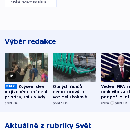
Ruská invaze na Ukrajinu
Výběr redakce
Zvýšení slev
Opilých řidičů
Vedení FIFA s
VIDEO
na jízdném teď není
nemotorových
omluvilo za c
priorita, zní z vlády
vozidel skokově
podpořilo Inf
přibylo, nejvíc ve
UEFA trvá na
před 7
m
před 51
m
včera
před 8
h
středních Čechách
bojkotu
Aktuálně z rubriky
Svět