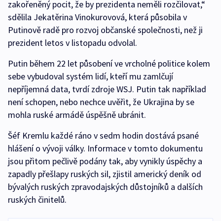
zakořeněný pocit, že by prezidenta neměli rozčilovat,“
sdělila Jekatěrina Vinokurovová, která působila v
Putinově radě pro rozvoj občanské společnosti, než ji
prezident letos v listopadu odvolal.
Putin během 22 let působení ve vrcholné politice kolem
sebe vybudoval systém lidí, kteří mu zamlčují
nepříjemná data, tvrdí zdroje WSJ. Putin tak například
není schopen, nebo nechce uvěřit, že Ukrajina by se
mohla ruské armádě úspěšně ubránit.
Šéf Kremlu každé ráno v sedm hodin dostává psané
hlášení o vývoji války. Informace v tomto dokumentu
jsou přitom pečlivě podány tak, aby vynikly úspěchy a
zapadly přešlapy ruských sil, zjistil americký deník od
bývalých ruských zpravodajských důstojníků a dalších
ruských činitelů.