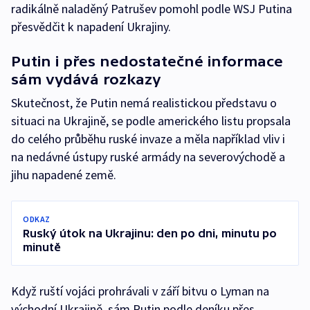
radikálně naladěný Patrušev pomohl podle WSJ Putina
přesvědčit k napadení Ukrajiny.
Putin i přes nedostatečné informace
sám vydává rozkazy
Skutečnost, že Putin nemá realistickou představu o
situaci na Ukrajině, se podle amerického listu propsala
do celého průběhu ruské invaze a měla například vliv i
na nedávné ústupy ruské armády na severovýchodě a
jihu napadené země.
ODKAZ
Ruský útok na Ukrajinu: den po dni, minutu po
minutě
Když ruští vojáci prohrávali v září bitvu o Lyman na
východní Ukrajině, sám Putin podle deníku přes