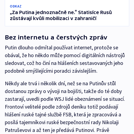
ODKAZ
„Za Putina jednoznačně ne.“ Statisíce Rusů
zůstávají kvůli mobilizaci v zahraničí
Bez internetu a čerstvých zpráv
Putin dlouho odmítal používat internet, protože se
obával, že ho někdo může pomocí digitálních nástrojů
sledovat, což ho činí na hlášeních sestavovaných jeho
podobně smýšlejícími poradci závislejším.
Někdy ale trvá i několik dní, než se na Putinův stůl
dostanou zprávy o vývoji na bojišti, takže do té doby
zastarají, uvedli podle WSJ lidé obeznámení se situací.
Frontoví velitelé podle zdrojů deníku totiž podávají
hlášení ruské tajné službě FSB, která je zpracovává a
posílá tajemníkovi ruské bezpečnostní rady Nikolaji
Patruševovi a až ten je předává Putinovi. Právě