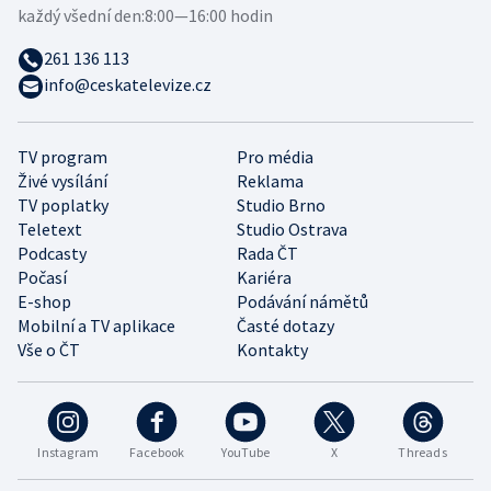
každý všední den:
8:00—16:00 hodin
261 136 113
info@ceskatelevize.cz
TV program
Pro média
Živé vysílání
Reklama
TV poplatky
Studio Brno
Teletext
Studio Ostrava
Podcasty
Rada ČT
Počasí
Kariéra
E-shop
Podávání námětů
Mobilní a TV aplikace
Časté dotazy
Vše o ČT
Kontakty
Instagram
Facebook
YouTube
X
Threads