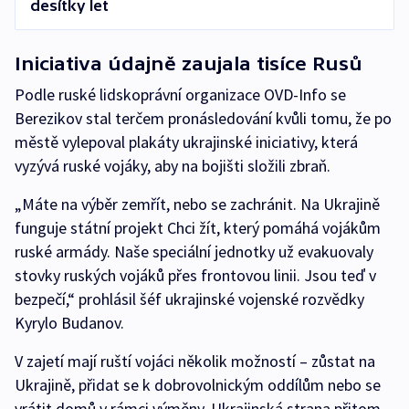
desítky let
Iniciativa údajně zaujala tisíce Rusů
Podle ruské lidskoprávní organizace OVD-Info se
Berezikov stal terčem pronásledování kvůli tomu, že po
městě vylepoval plakáty ukrajinské iniciativy, která
vyzývá ruské vojáky, aby na bojišti složili zbraň.
„Máte na výběr zemřít, nebo se zachránit. Na Ukrajině
funguje státní projekt Chci žít, který pomáhá vojákům
ruské armády. Naše speciální jednotky už evakuovaly
stovky ruských vojáků přes frontovou linii. Jsou teď v
bezpečí,“ prohlásil šéf ukrajinské vojenské rozvědky
Kyrylo Budanov.
V zajetí mají ruští vojáci několik možností – zůstat na
Ukrajině, přidat se k dobrovolnickým oddílům nebo se
vrátit domů v rámci výměny. Ukrajinská strana přitom