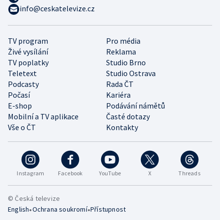
info@ceskatelevize.cz
TV program
Pro média
Živé vysílání
Reklama
TV poplatky
Studio Brno
Teletext
Studio Ostrava
Podcasty
Rada ČT
Počasí
Kariéra
E-shop
Podávání námětů
Mobilní a TV aplikace
Časté dotazy
Vše o ČT
Kontakty
Instagram
Facebook
YouTube
X
Threads
© Česká televize
•
•
English
Ochrana soukromí
Přístupnost