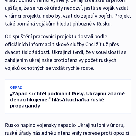
ujišťuje, že se ruské úřady nedozví, jestli se voják vzdal
v rámci projektu nebo byl vzat do zajetí v bojích. Projekt
také pomáhá vojákům hledat příbuzné v Rusku.
Od spuštění pracovníci projektu dostali podle
oficiálních informací tiskové služby Chci žít už přes
dvacet tisíc žádostí. Ukrajinci tvrdí, že v souvislosti se
zahájením ukrajinské protiofenzivy počet ruských
vojáků ochotných se vzdát rychle roste.
ODKAZ
„Západ si chtěl podmanit Rusy, Ukrajinu zdárně
denacifikujeme,“ hlásá kuchařka ruské
propagandy
Rusko naplno vojensky napadlo Ukrajinu loni v únoru,
ruské úřady následně zintenzivnily represe proti opozici