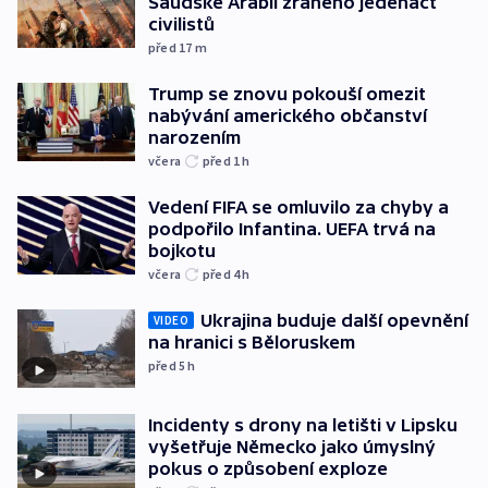
Saúdské Arábii zraněno jedenáct
civilistů
před 17
m
Trump se znovu pokouší omezit
nabývání amerického občanství
narozením
včera
před 1
h
Vedení FIFA se omluvilo za chyby a
podpořilo Infantina. UEFA trvá na
bojkotu
včera
před 4
h
Ukrajina buduje další opevnění
VIDEO
na hranici s Běloruskem
před 5
h
Incidenty s drony na letišti v Lipsku
vyšetřuje Německo jako úmyslný
pokus o způsobení exploze