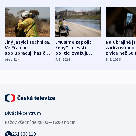
Jiný jazyk i technika.
„Musíme zapojit
Na Ukrajině j
Ve Francii
ženy.“ Litevští
zadržováni o
spolupracují hasiči z
politici zvažují
z více než 50 
různých zemí
dohodu o
Bojovali na s
před 11
h
5. 8. 2026
5. 8. 2026
demografii
Ruska
Divácké centrum
každý všední den:
8:00—16:00 hodin
261 136 113