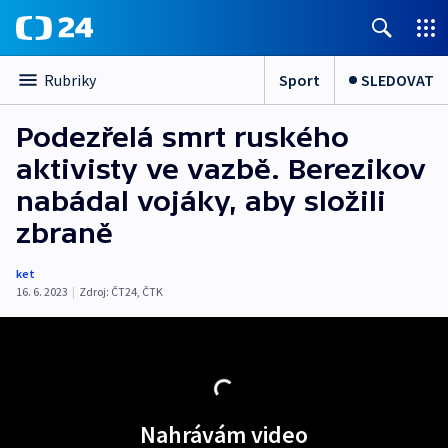
Sport
SLEDOVAT
Rubriky
Podezřelá smrt ruského
aktivisty ve vazbě. Berezikov
nabádal vojáky, aby složili
zbraně
ket
16. 6. 2023
|
Zdroj:
ČT24
,
ČTK
Nahrávám video