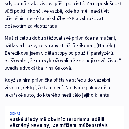
kdy domů k aktivistovi přišli policisté. Za neposlušnost
vůči policii skončil ve vazbě, kde ho měli navštívit
příslušníci ruské tajné služby FSB a vyhrožovat
doživotím za vlastizradu.
Muž si celou dobu stěžoval své právničce na mučení,
nátlak a hrozby ze strany strážců zákona. „(Na těle)
Berezikova jsem viděla stopy po použití paralyzérů.
Stěžoval si, že mu vyhrožovali a že se bojí o svůj život,“
uvedla advokátka Irina Gaková.
Když za ním právnička přišla ve středu do vazební
věznice, řekli jí, že tam není. Na dvoře pak uviděla
lékařské auto, do kterého nesli tělo jejího klienta.
ODKAZ
Ruské úřady mě obviní z terorismu, sdělil
vězněný Navalnyj. Za mřížemi může strávit