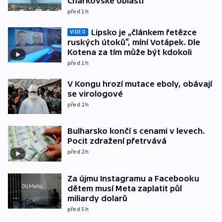
Charkovské oblasti
před 1
h
Lipsko je „článkem řetězce
VIDEO
ruských útoků“, míní Votápek. Dle
Kotena za tím může být kdokoli
před 1
h
V Kongu hrozí mutace eboly, obávají
se virologové
před 2
h
Bulharsko končí s cenami v levech.
Pocit zdražení přetrvává
před 2
h
Za újmu Instagramu a Facebooku
dětem musí Meta zaplatit půl
miliardy dolarů
před 5
h