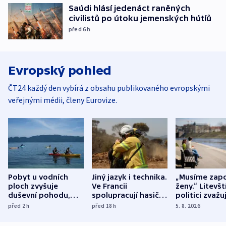
Saúdi hlásí jedenáct raněných
civilistů po útoku jemenských hútíů
před 6
h
Evropský pohled
ČT24 každý den vybírá z obsahu publikovaného evropskými
veřejnými médii, členy Eurovize.
Pobyt u vodních
Jiný jazyk i technika.
„Musíme zapo
ploch zvyšuje
Ve Francii
ženy.“ Litevšt
duševní pohodu,
spolupracují hasiči z
politici zvažuj
ukázala
různých zemí
dohodu o
před 2
h
před 18
h
5. 8. 2026
mezinárodní studie
demografii