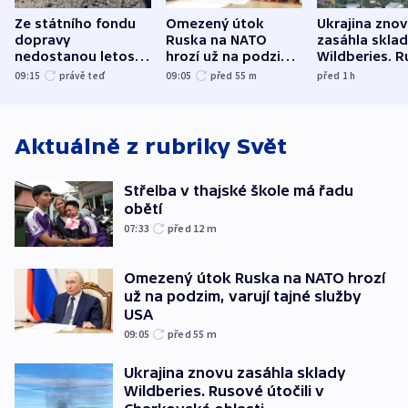
Ze státního fondu
Omezený útok
Ukrajina zno
dopravy
Ruska na NATO
zasáhla skla
nedostanou letos
hrozí už na podzim,
Wildberies. 
kraje na silnice ani
varují tajné služby
útočili v Cha
09:15
právě teď
09:05
před 55
m
před 1
h
korunu, řekl Půta
USA
oblasti
Aktuálně z rubriky
Svět
Střelba v thajské škole má řadu
obětí
07:33
před 12
m
Omezený útok Ruska na NATO hrozí
už na podzim, varují tajné služby
USA
09:05
před 55
m
Ukrajina znovu zasáhla sklady
Wildberies. Rusové útočili v