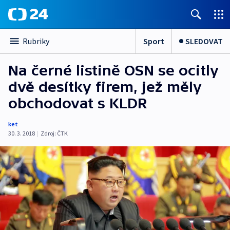
Sport
SLEDOVAT
Rubriky
Na černé listině OSN se ocitly
dvě desítky firem, jež měly
obchodovat s KLDR
ket
30. 3. 2018
|
Zdroj:
ČTK