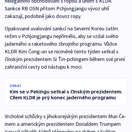
nelegálního obchodování s ropou a uhlím s KLDR.
Sankce RB OSN přitom Pchjongjangu vývoz uhlí
zakazují, podobně jako dovoz ropy.
Opakované uvalování sankcí na Severní Koreu zatím
režim v Pchjongjangu nepřimělo, aby se vzdal svého
jaderného a raketového zbrojního programu. Vůdce
KLDR Kim Čong-un se nicméně tento týden setkal s
čínským prezidentem Si Ťin-pchingem během své první
zahraniční cesty od nástupu k moci.
ODKAZ
Kim se v Pekingu setkal s čínským prezidentem.
Cílem KLDR je prý konec jaderného programu
Vrcholné schůzky s jihokorejským prezidentem Mun Če-
inem a americkým prezidentem Donaldem Trumpem
jsou už několik týdnů plánovány na duben a květen.