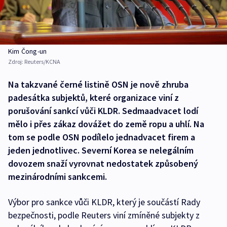
Kim Čong-un
Zdroj:
Reuters/KCNA
Na takzvané černé listině OSN je nově zhruba
padesátka subjektů, které organizace viní z
porušování sankcí vůči KLDR. Sedmaadvacet lodí
mělo i přes zákaz dovážet do země ropu a uhlí. Na
tom se podle OSN podílelo jednadvacet firem a
jeden jednotlivec. Severní Korea se nelegálním
dovozem snaží vyrovnat nedostatek způsobený
mezinárodními sankcemi.
Výbor pro sankce vůči KLDR, který je součástí Rady
bezpečnosti, podle Reuters viní zmíněné subjekty z