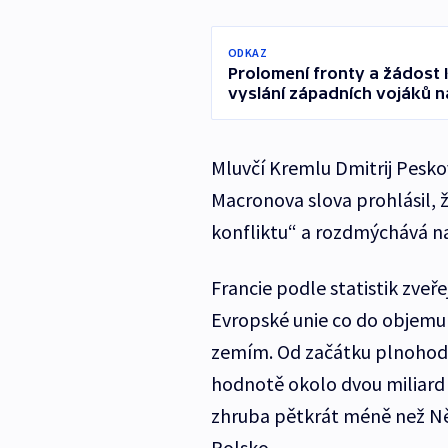
ODKAZ
Prolomení fronty a žádost 
vyslání západních vojáků n
Mluvčí Kremlu Dmitrij Peskov
Macronova slova prohlásil, ž
konfliktu“ a rozdmýchává n
Francie podle statistik zveř
Evropské unie co do objemu
zemím. Od začátku plnohodn
hodnotě okolo dvou miliard e
zhruba pětkrát méně než N
Polsko.