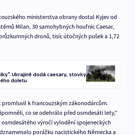
couzského ministerstva obrany dostal Kyjev od
ystémů Milan, 30 samohybných houfnic Caesar,
průzkumných dronů, tisíc útočných pušek a 1,72
álky“. Ukrajině dodá caesary, stovky
hého doletu
ek promluvil k francouzským zákonodárcům.
připomněli, co se odehrálo před osmdesáti lety,“
ám osmdesátého výročí vylodění spojeneckých
ředznamenalo porážku nacistického Německa a