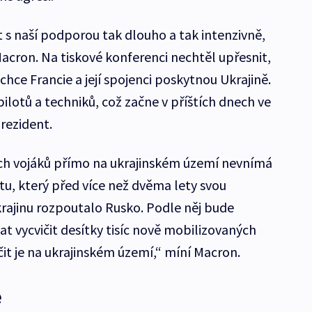
t s naší podporou tak dlouho a tak intenzivně,
acron. Na tiskové konferenci nechtěl upřesnit,
chce Francie a její spojenci poskytnou Ukrajině.
 pilotů a techniků, což začne v příštích dnech ve
prezident.
ých vojáků přímo na ukrajinském území nevnímá
tu, který před více než dvěma lety svou
rajinu rozpoutalo Rusko. Podle něj bude
t vycvičit desítky tisíc nově mobilizovaných
ičit je na ukrajinském území,“ míní Macron.
e