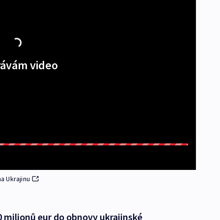
ávám video
na Ukrajinu
0 milionů eur do obnovy ukrajinské