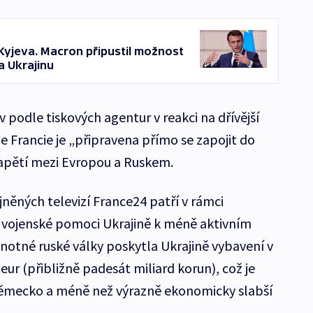
Kyjeva. Macron připustil možnost
a Ukrajinu
 podle tiskových agentur v reakci na dřívější
e Francie je „připravena přímo se zapojit do
apětí mezi Evropou a Ruskem.
ejněných televizí France24 patří v rámci
 vojenské pomoci Ukrajině k méně aktivním
otné ruské války poskytla Ukrajině vybavení v
ur (přibližně padesát miliard korun), což je
ěmecko a méně než výrazně ekonomicky slabší