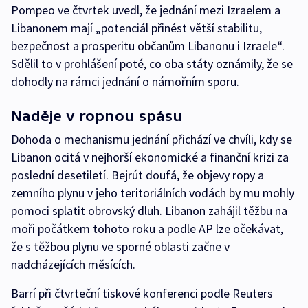
Pompeo ve čtvrtek uvedl, že jednání mezi Izraelem a
Libanonem mají „potenciál přinést větší stabilitu,
bezpečnost a prosperitu občanům Libanonu i Izraele“.
Sdělil to v prohlášení poté, co oba státy oznámily, že se
dohodly na rámci jednání o námořním sporu.
Naděje v ropnou spásu
Dohoda o mechanismu jednání přichází ve chvíli, kdy se
Libanon ocitá v nejhorší ekonomické a finanční krizi za
poslední desetiletí. Bejrút doufá, že objevy ropy a
zemního plynu v jeho teritoriálních vodách by mu mohly
pomoci splatit obrovský dluh. Libanon zahájil těžbu na
moři počátkem tohoto roku a podle AP lze očekávat,
že s těžbou plynu ve sporné oblasti začne v
nadcházejících měsících.
Barrí při čtvrteční tiskové konferenci podle Reuters