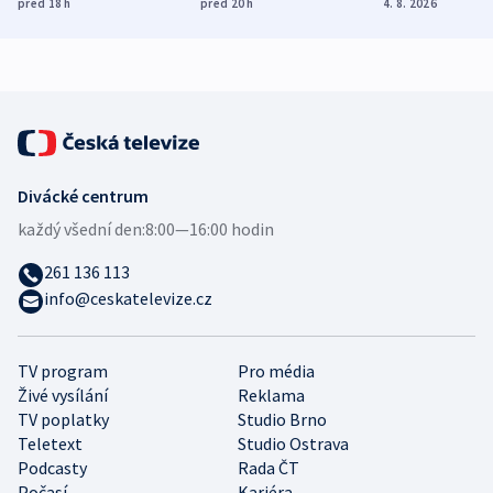
před 18
h
před 20
h
4. 8. 2026
demografii
Ruska
Divácké centrum
každý všední den:
8:00—16:00 hodin
261 136 113
info@ceskatelevize.cz
TV program
Pro média
Živé vysílání
Reklama
TV poplatky
Studio Brno
Teletext
Studio Ostrava
Podcasty
Rada ČT
Počasí
Kariéra