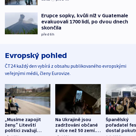
Erupce sopky, kvůli níž v Guatemale
evakuovali 1700 lidí, po dvou dnech
skončila
před 6
h
Evropský pohled
ČT24 každý den vybírá z obsahu publikovaného evropskými
veřejnými médii, členy Eurovize.
„Musíme zapojit
Na Ukrajině jsou
Španělský
ženy.“ Litevští
zadržováni občané
pořadatel fes
politici zvažují
z více než 50 zemí.
dostal pokut
dohodu o
Bojovali na straně
nekalé prakti