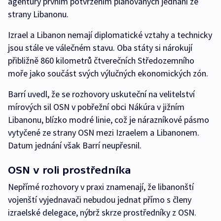
agentury prvním potvrzením plánovaných jednání ze
strany Libanonu.
Izrael a Libanon nemají diplomatické vztahy a technicky
jsou stále ve válečném stavu. Oba státy si nárokují
přibližně 860 kilometrů čtverečních Středozemního
moře jako součást svých výlučných ekonomických zón.
Barrí uvedl, že se rozhovory uskuteční na velitelství
mírových sil OSN v pobřežní obci Nákúra v jižním
Libanonu, blízko modré linie, což je nárazníkové pásmo
vytyčené ze strany OSN mezi Izraelem a Libanonem.
Datum jednání však Barrí neupřesnil.
OSN v roli prostředníka
Nepřímé rozhovory v praxi znamenají, že libanonští
vojenští vyjednavači nebudou jednat přímo s členy
izraelské delegace, nýbrž skrze prostředníky z OSN.