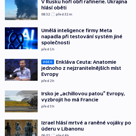
V Rusku hoří obří rafinerie. Ukrajina
hlásí oběti
08:52
před 32
m
Umělá inteligence firmy Meta
napadla při testování systém jiné
společnosti
před 1
h
Enkláva Ceuta: Anatomie
VIDEO
jednoho z nejzranitelnějších míst
Evropy
před 2
h
Irsko je „achillovou patou“ Evropy,
vyzbrojit ho má Francie
před 3
h
Izrael hlásí mrtvé a raněné vojáky po
úderu v Libanonu
06:02
před 4
h