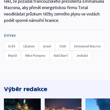
řekl, že požádal francouzského prezidenta Emmanuela
Macrona, aby přiměl energetickou firmu Total
neodkládat průzkum těžby zemního plynu ve vodách
podél sporné námořní hranice.
ŠTÍTKY
Svět
Libanon
Izrael
OSN
Emmanuel Macron
Bejrút
Mike Pompeo
Nabí Barrí
Jednání
Výběr redakce