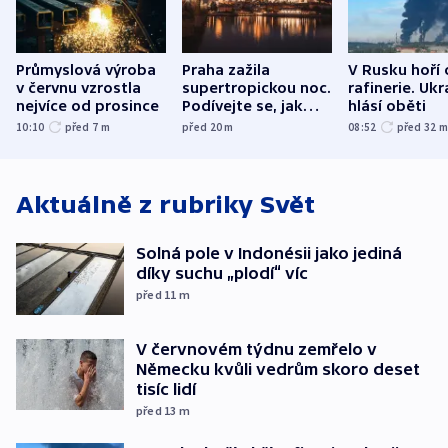
Průmyslová výroba
Praha zažila
V Rusku hoří 
v červnu vzrostla
supertropickou noc.
rafinerie. Ukr
nejvíce od prosince
Podívejte se, jak
hlásí oběti
bylo u vás
10:10
před 7
m
před 20
m
08:52
před 32
Aktuálně z rubriky
Svět
Solná pole v Indonésii jako jediná
díky suchu „plodí“ víc
před 11
m
V červnovém týdnu zemřelo v
Německu kvůli vedrům skoro deset
tisíc lidí
před 13
m