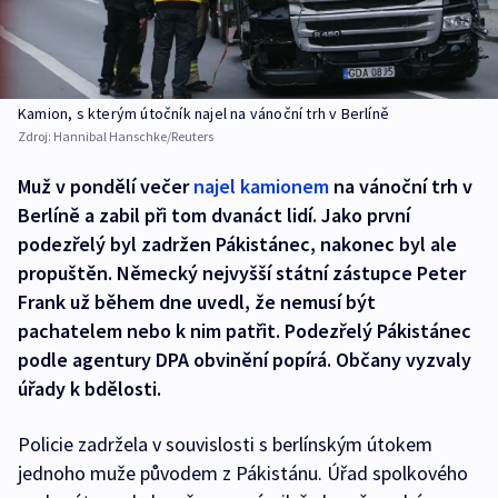
Kamion, s kterým útočník najel na vánoční trh v Berlíně
Zdroj:
Hannibal Hanschke/Reuters
Muž v pondělí večer
najel kamionem
na vánoční trh v
Berlíně a zabil při tom dvanáct lidí. Jako první
podezřelý byl zadržen Pákistánec, nakonec byl ale
propuštěn. Německý nejvyšší státní zástupce Peter
Frank už během dne uvedl, že nemusí být
pachatelem nebo k nim patřit. Podezřelý Pákistánec
podle agentury DPA obvinění popírá. Občany vyzvaly
úřady k bdělosti.
Policie zadržela v souvislosti s berlínským útokem
jednoho muže původem z Pákistánu. Úřad spolkového