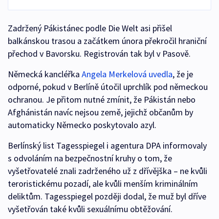
Zadržený Pákistánec podle Die Welt asi přišel
balkánskou trasou a začátkem února překročil hraniční
přechod v Bavorsku. Registrován tak byl v Pasově.
Německá kancléřka
Angela Merkelová uvedla
, že je
odporné, pokud v Berlíně útočil uprchlík pod německou
ochranou. Je přitom nutné zmínit, že Pákistán nebo
Afghánistán navíc nejsou země, jejichž občanům by
automaticky Německo poskytovalo azyl.
Berlínský list Tagesspiegel i agentura DPA informovaly
s odvoláním na bezpečnostní kruhy o tom, že
vyšetřovatelé znali zadrženého už z dřívějška – ne kvůli
teroristickému pozadí, ale kvůli menším kriminálním
deliktům. Tagesspiegel později dodal, že muž byl dříve
vyšetřován také kvůli sexuálnímu obtěžování.