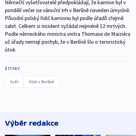
Němečtí vyšetřovatelé předpokládají, že kamion byl v
pondělí večer na vánoční trh v Berlíně naveden úmyslně.
Původní polský řidič kamionu byl podle úřadů zřejmě
zabit. Celkem si incident vyžádal nejméně 12 mrtvých.
Podle německého ministra vnitra Thomase de Maiziéra
už úřady nemají pochyb, že v Berlíně šlo o teroristický
útok.
ŠTÍTKY
Svět
Útok v Berlíně
Výběr redakce