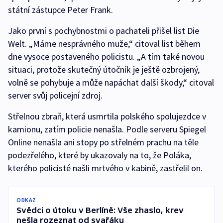
státní zástupce Peter Frank.
Jako první s pochybnostmi o pachateli přišel list Die
Welt. „Máme nesprávného muže,“ citoval list během
dne vysoce postaveného policistu. „A tím také novou
situaci, protože skutečný útočník je ještě ozbrojený,
volně se pohybuje a může napáchat další škody,“ citoval
server svůj policejní zdroj.
Střelnou zbraň, která usmrtila polského spolujezdce v
kamionu, zatím policie nenašla. Podle serveru Spiegel
Online nenašla ani stopy po střelném prachu na těle
podezřelého, které by ukazovaly na to, že Poláka,
kterého policisté našli mrtvého v kabině, zastřelil on.
ODKAZ
Svědci o útoku v Berlíně: Vše zhaslo, krev
nešla rozeznat od svařáku