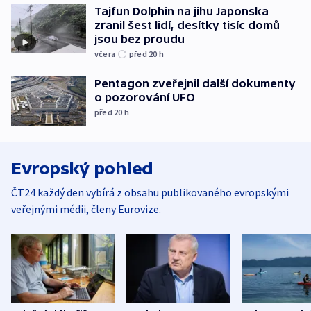
Tajfun Dolphin na jihu Japonska
zranil šest lidí, desítky tisíc domů
jsou bez proudu
včera
před 20
h
Pentagon zveřejnil další dokumenty
o pozorování UFO
před 20
h
Evropský pohled
ČT24 každý den vybírá z obsahu publikovaného evropskými
veřejnými médii, členy Eurovize.