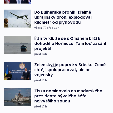
Do Bulharska pronikl zřejmě
ukrajinský dron, explodoval
kilometr od plynovodu
včera
před 12
h
Írán tvrdí, že se s Ománem blíží k
dohodě o Hormuzu. Tam loď zasáhl
projektil
před 14
h
Zelenskyj je poprvé v Srbsku. Země
chtějí spolupracovat, ale ne
vojensky
před 15
h
Tisza nominovala na maďarského
prezidenta bývalého šéfa
nejvyššího soudu
před 17
h