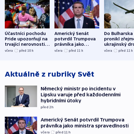
Účastníci pochodu
Americký Senát
Do Bulharska
Pride upozorňují na
potvrdil Trumpova
pronikl zřejm
trvající nerovnosti i
právníka jako
ukrajinský dr
společenskou
ministra
explodoval k
včera
před 10
h
včera
před 11
h
včera
před 12
h
atmosféru
spravedlnosti
od plynovod
Aktuálně z rubriky
Svět
Německý ministr po incidentu v
Lipsku varuje před každodenními
hybridními útoky
před 2
h
Americký Senát potvrdil Trumpova
právníka jako ministra spravedlnosti
včera
před 11
h