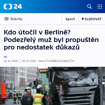
Sport
SLEDOVAT
Rubriky
Kdo útočil v Berlíně?
Podezřelý muž byl propuštěn
pro nedostatek důkazů
afi
20. 12. 2016
20. 12. 2016
|
Zdroj:
ČT24/BBC/Die Welt/ČTK