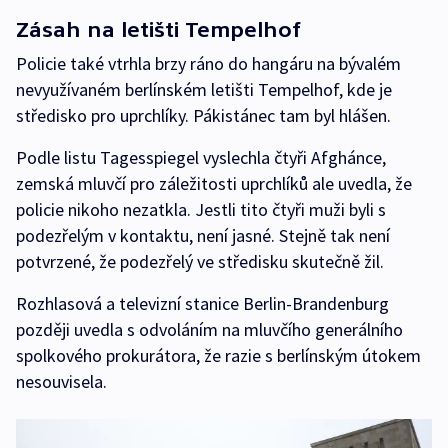
Zásah na letišti Tempelhof
Policie také vtrhla brzy ráno do hangáru na bývalém
nevyužívaném berlínském letišti Tempelhof, kde je
středisko pro uprchlíky. Pákistánec tam byl hlášen.
Podle listu Tagesspiegel vyslechla čtyři Afghánce,
zemská mluvčí pro záležitosti uprchlíků ale uvedla, že
policie nikoho nezatkla. Jestli tito čtyři muži byli s
podezřelým v kontaktu, není jasné. Stejně tak není
potvrzené, že podezřelý ve středisku skutečně žil.
Rozhlasová a televizní stanice Berlin-Brandenburg
později uvedla s odvoláním na mluvčího generálního
spolkového prokurátora, že razie s berlínským útokem
nesouvisela.