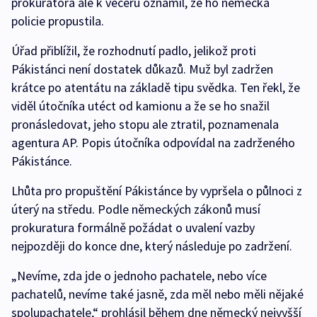
prokurátora ale k večeru oznámil, že ho německá
policie propustila.
Úřad přiblížil, že rozhodnutí padlo, jelikož proti
Pákistánci není dostatek důkazů. Muž byl zadržen
krátce po atentátu na základě tipu svědka. Ten řekl, že
viděl útočníka utéct od kamionu a že se ho snažil
pronásledovat, jeho stopu ale ztratil, poznamenala
agentura AP. Popis útočníka odpovídal na zadrženého
Pákistánce.
Lhůta pro propuštění Pákistánce by vypršela o půlnoci z
úterý na středu. Podle německých zákonů musí
prokuratura formálně požádat o uvalení vazby
nejpozději do konce dne, který následuje po zadržení.
„Nevíme, zda jde o jednoho pachatele, nebo více
pachatelů, nevíme také jasně, zda měl nebo měli nějaké
spolupachatele,“ prohlásil během dne německý nejvyšší