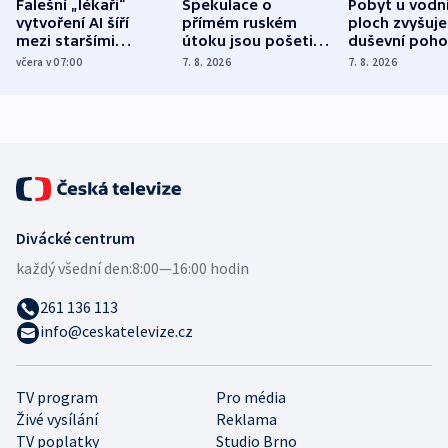
Falešní „lékaři“
Spekulace o
Pobyt u vodn
vytvoření AI šíří
přímém ruském
ploch zvyšuje
mezi staršími
útoku jsou pošetilé,
duševní poho
Poláky nebezpečné
míní estonský
ukázala
včera v 07:00
7. 8. 2026
7. 8. 2026
zdravotní rady
bezpečnostní
mezinárodní 
expert
Divácké centrum
každý všední den:
8:00—16:00 hodin
261 136 113
info@ceskatelevize.cz
TV program
Pro média
Živé vysílání
Reklama
TV poplatky
Studio Brno