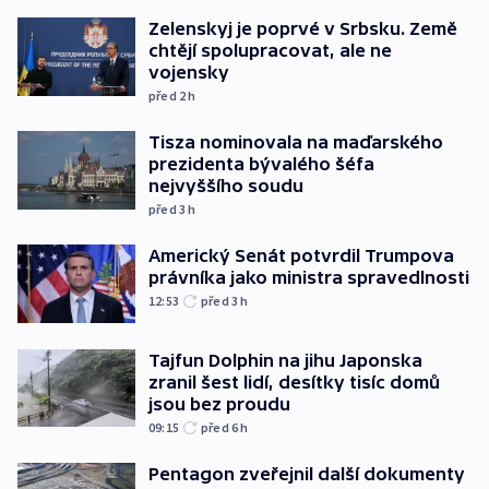
Zelenskyj je poprvé v Srbsku. Země
chtějí spolupracovat, ale ne
vojensky
před 2
h
Tisza nominovala na maďarského
prezidenta bývalého šéfa
nejvyššího soudu
před 3
h
Americký Senát potvrdil Trumpova
právníka jako ministra spravedlnosti
12:53
před 3
h
Tajfun Dolphin na jihu Japonska
zranil šest lidí, desítky tisíc domů
jsou bez proudu
09:15
před 6
h
Pentagon zveřejnil další dokumenty