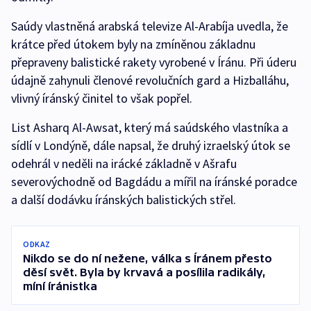
Saúdy vlastněná arabská televize Al-Arabíja uvedla, že
krátce před útokem byly na zmíněnou základnu
přepraveny balistické rakety vyrobené v Íránu. Při úderu
údajně zahynuli členové revolučních gard a Hizballáhu,
vlivný íránský činitel to však popřel.
List Asharq Al-Awsat, který má saúdského vlastníka a
sídlí v Londýně, dále napsal, že druhý izraelský útok se
odehrál v neděli na irácké základně v Ašrafu
severovýchodně od Bagdádu a mířil na íránské poradce
a další dodávku íránských balistických střel.
ODKAZ
Nikdo se do ní nežene, válka s Íránem přesto
děsí svět. Byla by krvavá a posílila radikály,
míní íránistka