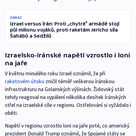
ODKAZ
Izrael versus Írán: Proti „chytré“ armádě stojí
půl milionu vojáků, proti raketám Jericho síla
Šahábů a Sedžilů
Izraelsko-íránské napětí vzrostlo i loni
na jaře
V květnu minulého roku Izrael oznámil, že při
raketovém útoku
zničil téměř veškerou íránskou
infrastrukturu na Golanských výšinách. Židovský stát
tehdy reagoval na vypálení několika desítek íránských
střel na izraelské cíle v regionu. Ostřelování si vyžádalo i
oběti.
Napětí v regionu vzrostlo loni na jaře poté, co americký
prezident Donald Trump oznámil, že Spojené státy se