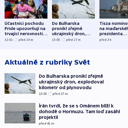
Účastníci pochodu
Do Bulharska
Tisza nomino
Pride upozorňují na
pronikl zřejmě
na maďarské
trvající nerovnosti i
ukrajinský dron,
prezidenta
společenskou
explodoval kilometr
bývalého šéf
12:02
před 14
m
13:05
před 27
m
před 3
h
atmosféru
od plynovodu
nejvyššího s
Aktuálně z rubriky
Svět
Do Bulharska pronikl zřejmě
ukrajinský dron, explodoval
kilometr od plynovodu
13:05
před 27
m
Írán tvrdí, že se s Ománem blíží k
dohodě o Hormuzu. Tam loď zasáhl
projektil
před 41
m