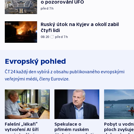
o pozorování UFO
před 7
h
Ruský útok na Kyjev a okolí zabil
čtyři lidi
08:20
před 7
h
Evropský pohled
ČT24 každý den vybírá z obsahu publikovaného evropskými
veřejnými médii, členy Eurovize.
Falešní „lékaři“
Spekulace o
Pobyt u vodn
vytvoření AI šíří
přímém ruském
ploch zvyšuje