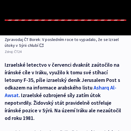
Zpravodaj ČT Borek: V posledním roce to vypadalo, že se Izrael
útoky v Sýrii chlubí
Zdroj:
ČT24
Izraelské letectvo v červenci dvakrát zaútočilo na
íránské cíle v Iráku, využilo k tomu své stíhací
letouny F-35, píše izraelský deník Jerusalem Post s
odkazem na informace arabského listu
Asharq Al-
Awsat
. Izraelské ozbrojené síly zatím útok
nepotvrdily. Židovský stát pravidelně ostřeluje
íránské pozice v Sýrii. Na území Iráku ale nezaútočil
od roku 1981.