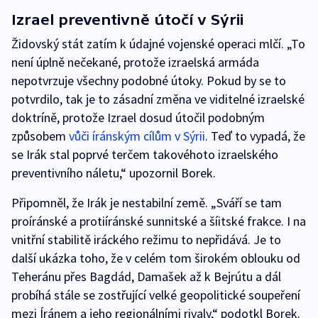
Izrael preventivně útočí v Sýrii
Židovský stát zatím k údajné vojenské operaci mlčí. „To
není úplně nečekané, protože izraelská armáda
nepotvrzuje všechny podobné útoky. Pokud by se to
potvrdilo, tak je to zásadní změna ve viditelné izraelské
doktríně, protože Izrael dosud útočil podobným
způsobem
vůči íránským cílům v Sýrii
. Teď to vypadá, že
se Irák stal poprvé terčem takovéhoto izraelského
preventivního náletu,“ upozornil Borek.
Připomněl, že Irák je nestabilní země. „Sváří se tam
proíránské a protiíránské sunnitské a šíitské frakce. I na
vnitřní stabilitě iráckého režimu to nepřidává. Je to
další ukázka toho, že v celém tom širokém oblouku od
Teheránu přes Bagdád, Damašek až k Bejrútu a dál
probíhá stále se zostřující velké geopolitické soupeření
mezi Íránem a jeho regionálními rivaly,“ podotkl Borek.