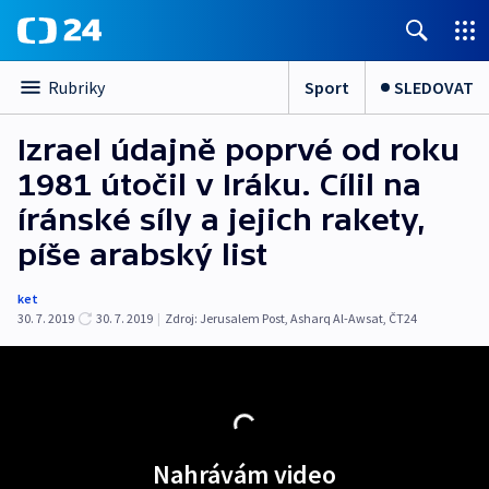
Sport
SLEDOVAT
Rubriky
Izrael údajně poprvé od roku
1981 útočil v Iráku. Cílil na
íránské síly a jejich rakety,
píše arabský list
ket
30. 7. 2019
30. 7. 2019
|
Zdroj:
Jerusalem Post
,
Asharq Al-Awsat
,
ČT24
Nahrávám video