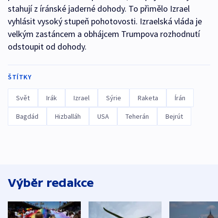
stahují z íránské jaderné dohody. To přimělo Izrael
vyhlásit vysoký stupeň pohotovosti. Izraelská vláda je
velkým zastáncem a obhájcem Trumpova rozhodnutí
odstoupit od dohody.
ŠTÍTKY
Svět
Irák
Izrael
Sýrie
Raketa
Írán
Bagdád
Hizballáh
USA
Teherán
Bejrút
Výběr redakce