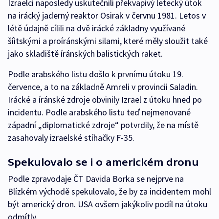
Izraelci naposledy uskutečnili překvapivý letecký útok
na irácký jaderný reaktor Osirak v červnu 1981. Letos v
létě údajně cílili na dvě irácké základny využívané
šíitskými a proíránskými silami, které měly sloužit také
jako skladiště íránských balistických raket.
Podle arabského listu došlo k prvnímu útoku 19.
července, a to na základně Amreli v provincii Saladin.
Irácké a íránské zdroje obvinily Izrael z útoku hned po
incidentu. Podle arabského listu teď nejmenované
západní „diplomatické zdroje“ potvrdily, že na místě
zasahovaly izraelské stíhačky F-35.
Spekulovalo se i o americkém dronu
Podle zpravodaje ČT Davida Borka se nejprve na
Blízkém východě spekulovalo, že by za incidentem mohl
být americký dron. USA ovšem jakýkoliv podíl na útoku
odmítly.