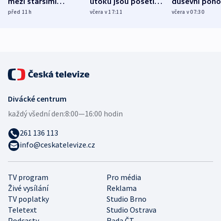
mezi staršími
útoku jsou pošetilé,
duševní poho
Poláky nebezpečné
míní estonský
ukázala
před 11
h
včera v 17:11
včera v 07:30
zdravotní rady
bezpečnostní
mezinárodní 
expert
Divácké centrum
každý všední den:
8:00—16:00 hodin
261 136 113
info@ceskatelevize.cz
TV program
Pro média
Živé vysílání
Reklama
TV poplatky
Studio Brno
Teletext
Studio Ostrava
Podcasty
Rada ČT