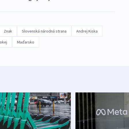
Znak
Slovenská národná strana
Andrej Kiska
okej
Maďarsko