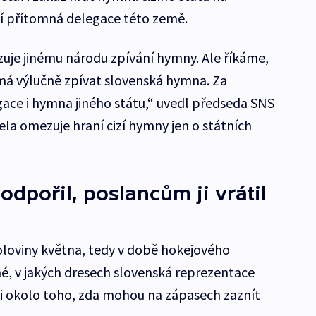
ní přítomná delegace této země.
zuje jinému národu zpívání hymny. Ale říkáme,
má výlučně zpívat slovenská hymna. Za
gace i hymna jiného státu,“ uvedl předseda SNS
ela omezuje hraní cizí hymny jen o státních
dpořil, poslancům ji vrátil
oloviny května, tedy v době hokejového
é, v jakých dresech slovenská reprezentace
e i okolo toho, zda mohou na zápasech zaznít