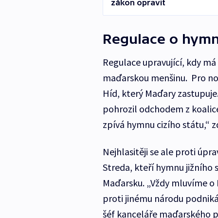
zákon opravit
Regulace o hym
Regulace upravující, kdy má
maďarskou menšinu. Pro nov
Híd, který Maďary zastupuje.
pohrozil odchodem z koalice
zpívá hymnu cizího státu,“ z
Nejhlasitěji se ale proti úp
Streda, kteří hymnu jižního 
Maďarsku. „Vždy mluvíme o 
proti jinému národu podnikán
šéf kanceláře maďarského p