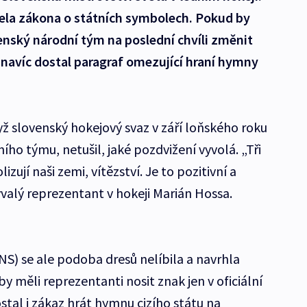
vela zákona o státních symbolech. Pokud by
venský národní tým na poslední chvíli změnit
navíc dostal paragraf omezující hraní hymny
dyž slovenský hokejový svaz v září loňského roku
ího týmu, netušil, jaké pozdvižení vyvolá. „Tři
zují naši zemi, vítězství. Je to pozitivní a
valý reprezentant v hokeji Marián Hossa.
NS) se ale podoba dresů nelíbila a navrhla
y měli reprezentanti nosit znak jen v oficiální
ostal i zákaz hrát hymnu cizího státu na