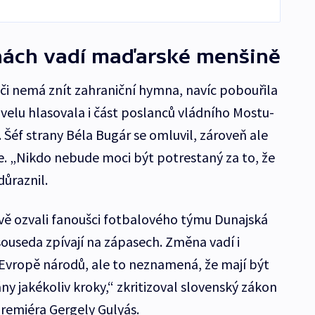
nách vadí maďarské menšině
 či nemá znít zahraniční hymna, navíc pobouřila
elu hlasovala i část poslanců vládního Mostu-
 Šéf strany Béla Bugár se omluvil, zároveň ale
. „Nikdo nebude moci být potrestaný za to, že
důraznil.
ravě ozvali fanoušci fotbalového týmu Dunajská
souseda zpívají na zápasech. Změna vadí i
Evropě národů, ale to neznamená, že mají být
y jakékoliv kroky,“ zkritizoval slovenský zákon
remiéra Gergely Gulyás.