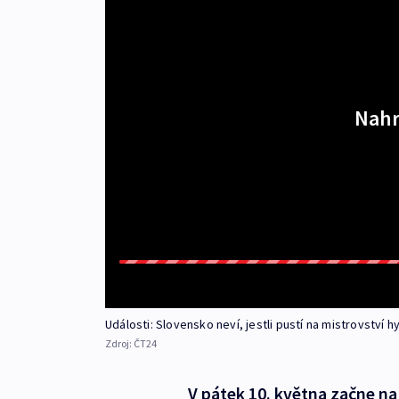
Nahr
Události: Slovensko neví, jestli pustí na mistrovství 
Zdroj:
ČT24
V pátek 10. května začne na