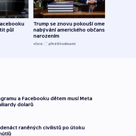
 Facebooku
Trump se znovu pokouší omezit
Veden
it půl
nabývání amerického občanství
podpo
narozením
bojk
včera
před 6
hodinami
včera
tagramu a Facebooku dětem musí Meta
miliardy dolarů
edenáct raněných civilistů po útoku
hútíů