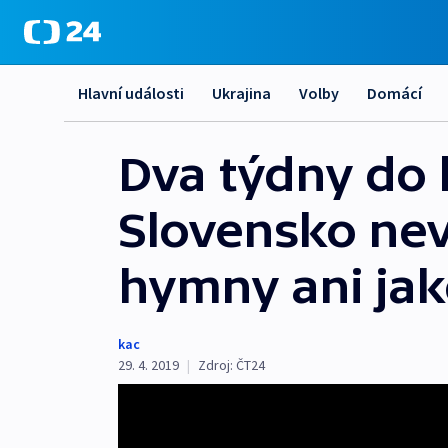
Hlavní události
Ukrajina
Volby
Domácí
Dva týdny do
Slovensko neví
hymny ani jak
kac
29. 4. 2019
|
Zdroj:
ČT24