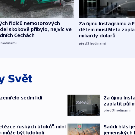
lých řidičů nemotorových
Za újmu Instagramu a
del skokově přibylo, nejvíc ve
dětem musí Meta zaplat
edních Čechách
miliardy dolarů
2
hodinami
před 3
hodinami
ky
Svět
 zemřelo sedm lidí
Za újmu Ins
zaplatit půl 
před 3
hodinami
etězce ruských útoků“, míní
Saúdi hlásí j
m může být kdokoli
jemenských 