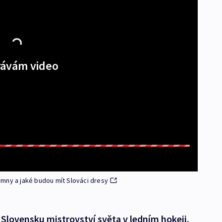
ávám video
hymny a jaké budou mít Slováci dresy
 Slovensku mistrovství světa v ledním hokeji.