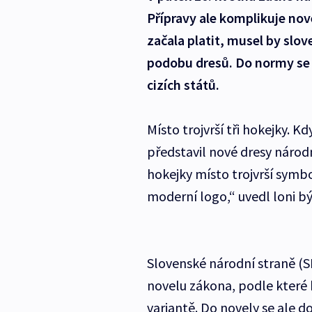
Přípravy ale komplikuje no
začala platit, musel by slo
podobu dresů. Do normy se 
cizích států.
Místo trojvrší tři hokejky. K
představil nové dresy národn
hokejky místo trojvrší symboli
moderní logo,“ uvedl loni bý
Slovenské národní straně (S
novelu zákona, podle které b
variantě. Do novely se ale d