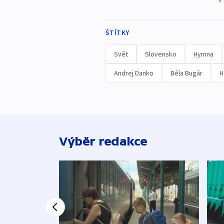
ŠTÍTKY
Svět
Slovensko
Hymna
Andrej Danko
Béla Bugár
H
Výběr redakce