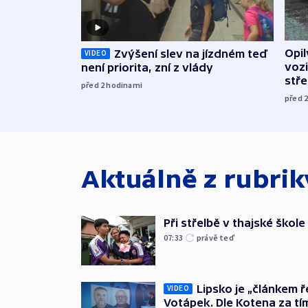
Opi
Zvýšení slev na jízdném teď
VIDEO
vozi
není priorita, zní z vlády
stř
před 2
hodinami
před 
Aktuálně z rubri
Při střelbě v thajské škole
07:33
právě teď
Lipsko je „článkem ř
VIDEO
Votápek. Dle Kotena za tí