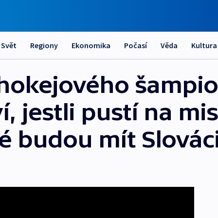
Svět
Regiony
Ekonomika
Počasí
Věda
Kultura
 hokejového šampio
, jestli pustí na mis
é budou mít Slovác