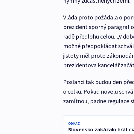
hymny zúčastněných zemí.
Vláda proto požádala o pomo
prezident sporný paragraf o
radě předlohu celou. „V dob
možné předpokládat schvále
jistoty měl proto zákonodárc
prezidentova kancelář zač
Poslanci tak budou den pře
o celku. Pokud novelu schvál
zamítnou, padne regulace s
ODKAZ
Slovensko zakázalo hrát ci