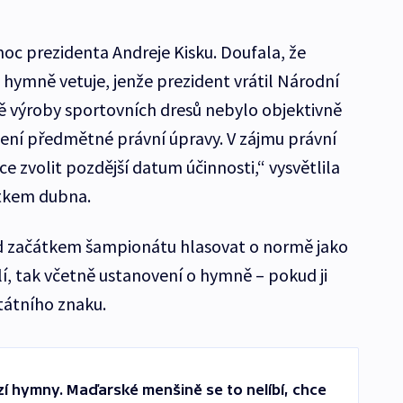
c prezidenta Andreje Kisku. Doufala, že
 hymně vetuje, jenže prezident vrátil Národní
ě výroby sportovních dresů nebylo objektivně
ní předmětné právní úpravy. V zájmu právní
e zvolit pozdější datum účinnosti,“ vysvětlila
átkem dubna.
d začátkem šampionátu hlasovat o normě jako
í, tak včetně ustanovení o hymně – pokud ji
tátního znaku.
zí hymny. Maďarské menšině se to nelíbí, chce