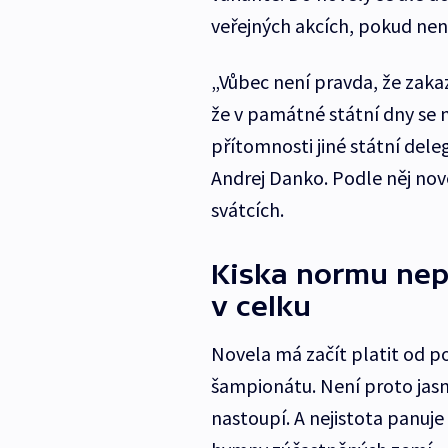
veřejných akcích, pokud ne
„Vůbec není pravda, že zaka
že v památné státní dny se 
přítomnosti jiné státní dele
Andrej Danko. Podle něj nov
svátcích.
Kiska normu nepo
v celku
Novela má začít platit od p
šampionátu. Není proto jasn
nastoupí. A nejistota panuj