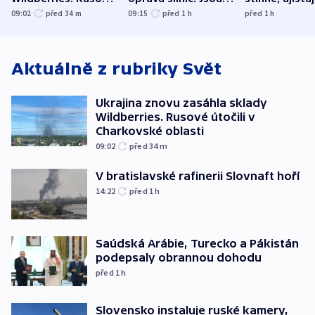
útočili v Charkovské
nenárokové, namítá
expert. Sníže
09:02
před 34
m
09:15
před 1
h
před 1
h
oblasti
ministerstvo
však slíbit ne
Aktuálně z rubriky
Svět
Ukrajina znovu zasáhla sklady
Wildberries. Rusové útočili v
Charkovské oblasti
09:02
před 34
m
V bratislavské rafinerii Slovnaft hoří
14:22
před 1
h
Saúdská Arábie, Turecko a Pákistán
podepsaly obrannou dohodu
před 1
h
Slovensko instaluje ruské kamery,