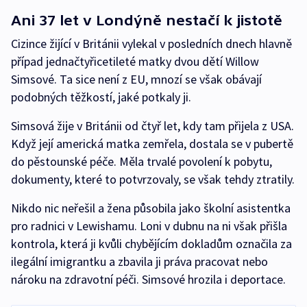
Ani 37 let v Londýně nestačí k jistotě
Cizince žijící v Británii vylekal v posledních dnech hlavně
případ jednačtyřicetileté matky dvou dětí Willow
Simsové. Ta sice není z EU, mnozí se však obávají
podobných těžkostí, jaké potkaly ji.
Simsová žije v Británii od čtyř let, kdy tam přijela z USA.
Když její americká matka zemřela, dostala se v pubertě
do pěstounské péče. Měla trvalé povolení k pobytu,
dokumenty, které to potvrzovaly, se však tehdy ztratily.
Nikdo nic neřešil a žena působila jako školní asistentka
pro radnici v Lewishamu. Loni v dubnu na ni však přišla
kontrola, která ji kvůli chybějícím dokladům označila za
ilegální imigrantku a zbavila ji práva pracovat nebo
nároku na zdravotní péči. Simsové hrozila i deportace.