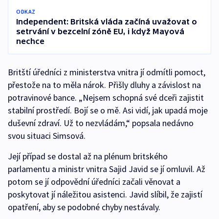
ODKAZ
Independent: Britská vláda začíná uvažovat o
setrvání v bezcelní zóně EU, i když Mayová
nechce
Britští úředníci z ministerstva vnitra jí odmítli pomoct,
přestože na to měla nárok. Přišly dluhy a závislost na
potravinové bance. „Nejsem schopná své dceři zajistit
stabilní prostředí. Bojí se o mě. Asi vidí, jak upadá moje
duševní zdraví. Už to nezvládám,“ popsala nedávno
svou situaci Simsová.
Její případ se dostal až na plénum britského
parlamentu a ministr vnitra Sajid Javid se jí omluvil. Až
potom se jí odpovědní úředníci začali věnovat a
poskytovat jí náležitou asistenci. Javid slíbil, že zajistí
opatření, aby se podobné chyby nestávaly.