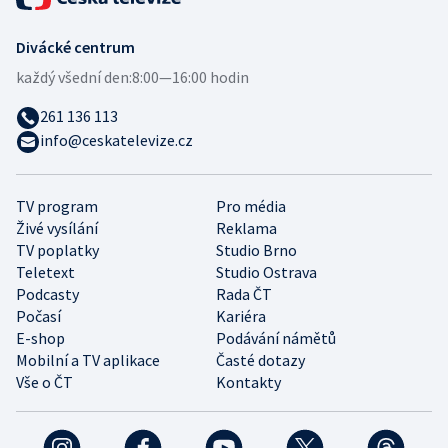
Divácké centrum
každý všední den:
8:00—16:00 hodin
261 136 113
info@ceskatelevize.cz
TV program
Pro média
Živé vysílání
Reklama
TV poplatky
Studio Brno
Teletext
Studio Ostrava
Podcasty
Rada ČT
Počasí
Kariéra
E-shop
Podávání námětů
Mobilní a TV aplikace
Časté dotazy
Vše o ČT
Kontakty