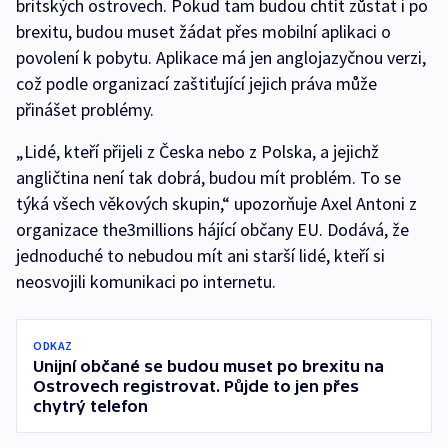
britských ostrovech. Pokud tam budou chtít zůstat i po
brexitu, budou muset žádat přes mobilní aplikaci o
povolení k pobytu. Aplikace má jen anglojazyčnou verzi,
což podle organizací zaštiťující jejich práva může
přinášet problémy.
„Lidé, kteří přijeli z Česka nebo z Polska, a jejichž
angličtina není tak dobrá, budou mít problém. To se
týká všech věkových skupin,“ upozorňuje Axel Antoni z
organizace the3millions hájící občany EU. Dodává, že
jednoduché to nebudou mít ani starší lidé, kteří si
neosvojili komunikaci po internetu.
ODKAZ
Unijní občané se budou muset po brexitu na
Ostrovech registrovat. Půjde to jen přes
chytrý telefon