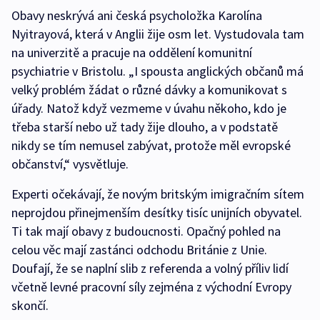
Obavy neskrývá ani česká psycholožka Karolína
Nyitrayová, která v Anglii žije osm let. Vystudovala tam
na univerzitě a pracuje na oddělení komunitní
psychiatrie v Bristolu. „I spousta anglických občanů má
velký problém žádat o různé dávky a komunikovat s
úřady. Natož když vezmeme v úvahu někoho, kdo je
třeba starší nebo už tady žije dlouho, a v podstatě
nikdy se tím nemusel zabývat, protože měl evropské
občanství,“ vysvětluje.
Experti očekávají, že novým britským imigračním sítem
neprojdou přinejmenším desítky tisíc unijních obyvatel.
Ti tak mají obavy z budoucnosti. Opačný pohled na
celou věc mají zastánci odchodu Británie z Unie.
Doufají, že se naplní slib z referenda a volný příliv lidí
včetně levné pracovní síly zejména z východní Evropy
skončí.