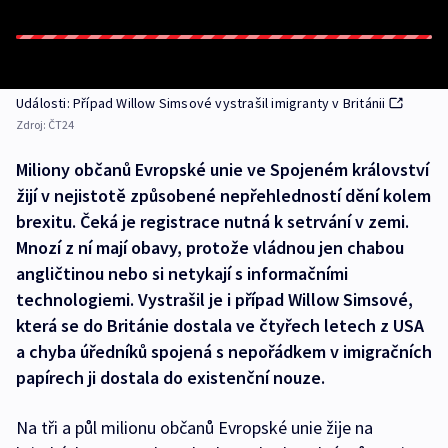
Události: Případ Willow Simsové vystrašil imigranty v Británii
Zdroj:
ČT24
Miliony občanů Evropské unie ve Spojeném království
žijí v nejistotě způsobené nepřehledností dění kolem
brexitu. Čeká je registrace nutná k setrvání v zemi.
Mnozí z ní mají obavy, protože vládnou jen chabou
angličtinou nebo si netykají s informačními
technologiemi. Vystrašil je i případ Willow Simsové,
která se do Británie dostala ve čtyřech letech z USA
a chyba úředníků spojená s nepořádkem v imigračních
papírech ji dostala do existenční nouze.
Na tři a půl milionu občanů Evropské unie žije na