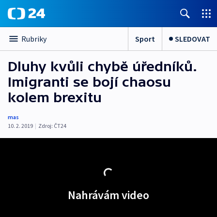
Sport
SLEDOVAT
Rubriky
Dluhy kvůli chybě úředníků.
Imigranti se bojí chaosu
kolem brexitu
mas
10. 2. 2019
|
Zdroj:
ČT24
Nahrávám video