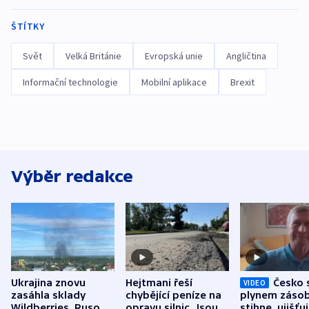
ŠTÍTKY
Svět
Velká Británie
Evropská unie
Angličtina
Informační technologie
Mobilní aplikace
Brexit
Výběr redakce
Ukrajina znovu
Hejtmani řeší
Česko 
VIDEO
zasáhla sklady
chybějící peníze na
plynem zásob
Wildberries. Rusové
opravu silnic. Jsou
stihne, ujišťu