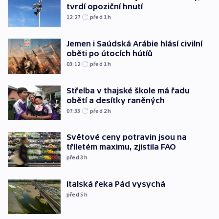
tvrdí opoziční hnutí
12:27
před 1
h
Jemen i Saúdská Arábie hlásí civilní
oběti po útocích hútíů
03:12
před 1
h
Střelba v thajské škole má řadu
obětí a desítky raněných
07:33
před 2
h
Světové ceny potravin jsou na
tříletém maximu, zjistila FAO
před 3
h
Italská řeka Pád vysychá
před 5
h