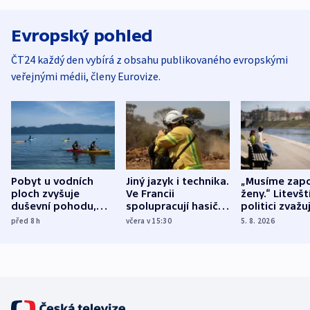
Evropský pohled
ČT24 každý den vybírá z obsahu publikovaného evropskými
veřejnými médii, členy Eurovize.
Pobyt u vodních
Jiný jazyk i technika.
„Musíme zapo
ploch zvyšuje
Ve Francii
ženy.“ Litevšt
duševní pohodu,
spolupracují hasiči z
politici zvažuj
ukázala
různých zemí
dohodu o
před 8
h
včera v 15:30
5. 8. 2026
mezinárodní studie
demografii