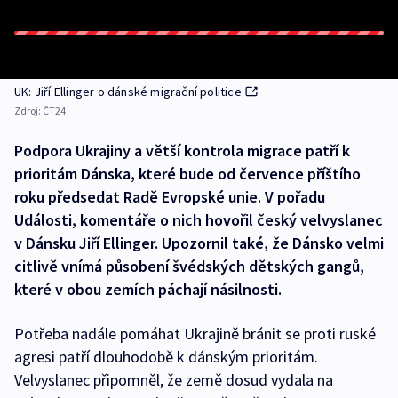
UK: Jiří Ellinger o dánské migrační politice
Zdroj:
ČT24
Podpora Ukrajiny a větší kontrola migrace patří k
prioritám Dánska, které bude od července příštího
roku předsedat Radě Evropské unie. V pořadu
Události, komentáře o nich hovořil český velvyslanec
v Dánsku Jiří Ellinger. Upozornil také, že Dánsko velmi
citlivě vnímá působení švédských dětských gangů,
které v obou zemích páchají násilnosti.
Potřeba nadále pomáhat Ukrajině bránit se proti ruské
agresi patří dlouhodobě k dánským prioritám.
Velvyslanec připomněl, že země dosud vydala na