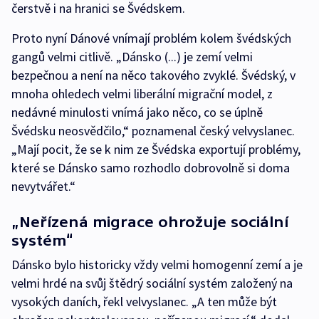
čerstvě i na hranici se Švédskem.
Proto nyní Dánové vnímají problém kolem švédských
gangů velmi citlivě. „Dánsko (...) je zemí velmi
bezpečnou a není na něco takového zvyklé. Švédský, v
mnoha ohledech velmi liberální migrační model, z
nedávné minulosti vnímá jako něco, co se úplně
Švédsku neosvědčilo,“ poznamenal český velvyslanec.
„Mají pocit, že se k nim ze Švédska exportují problémy,
které se Dánsko samo rozhodlo dobrovolně si doma
nevytvářet.“
„Neřízená migrace ohrožuje sociální
systém“
Dánsko bylo historicky vždy velmi homogenní zemí a je
velmi hrdé na svůj štědrý sociální systém založený na
vysokých daních, řekl velvyslanec. „A ten může být