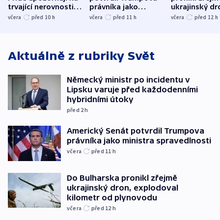
trvající nerovnosti i
právníka jako
ukrajinský dr
společenskou
ministra
explodoval k
včera
před 10
h
včera
před 11
h
včera
před 12
h
atmosféru
spravedlnosti
od plynovod
Aktuálně z rubriky
Svět
Německý ministr po incidentu v
Lipsku varuje před každodenními
hybridními útoky
před 2
h
Americký Senát potvrdil Trumpova
právníka jako ministra spravedlnosti
včera
před 11
h
Do Bulharska pronikl zřejmě
ukrajinský dron, explodoval
kilometr od plynovodu
včera
před 12
h