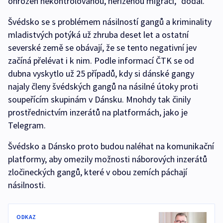
ohrožen nekontrolovanou, neřízenou migrací,“ dodal.
Švédsko se s problémem násilností gangů a kriminality
mladistvých potýká už zhruba deset let a ostatní
severské země se obávají, že se tento negativní jev
začíná přelévat i k nim. Podle informací ČTK se od
dubna vyskytlo už 25 případů, kdy si dánské gangy
najaly členy švédských gangů na násilné útoky proti
soupeřícím skupinám v Dánsku. Mnohdy tak činily
prostřednictvím inzerátů na platformách, jako je
Telegram.
Švédsko a Dánsko proto budou naléhat na komunikační
platformy, aby omezily možnosti náborových inzerátů
zločineckých gangů, které v obou zemích páchají
násilnosti.
ODKAZ