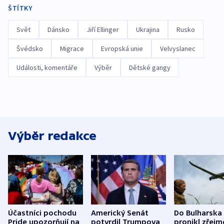
ŠTÍTKY
Svět
Dánsko
Jiří Ellinger
Ukrajina
Rusko
Švédsko
Migrace
Evropská unie
Velvyslanec
Události, komentáře
Výběr
Dětské gangy
Výběr redakce
Účastníci pochodu
Americký Senát
Do Bulharska
Pride upozorňují na
potvrdil Trumpova
pronikl zřejm