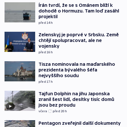
Írán tvrdí, že se s Ománem blíží k
dohodě o Hormuzu. Tam loď zasáhl
projektil
před 14
h
Zelenskyj je poprvé v Srbsku. Země
chtějí spolupracovat, ale ne
vojensky
před 16
h
Tisza nominovala na maďarského
prezidenta bývalého šéfa
nejvyššího soudu
před 17
h
Tajfun Dolphin na jihu Japonska
zranil šest lidí, desítky tisíc domů
jsou bez proudu
včera
před 20
h
Pentagon zveřejnil další dokumenty