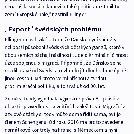
nenarušila sociální kohezi a také politickou stabilitu
zemí Evropské unie,“ nastínil Ellinger.
„Export“ švédských problémů
Ellinger mluvil také o tom, že Dánsko nyní vnímá s
nelibostí působení švédských dětských gangů, které v
obou zemích páchají násilnosti. Jde o kriminální činnost
úzce spojenou s migrací. Připomněl, že Dánsko se na
rozdíl právě od Švédska rozhodlo jít dlouhodobě úplně
jinou cestou. Má proto velmi přísnou a tvrdou
protiimigrační politiku, a to trvá už od 90. let.
Země si tehdy vyjednala výjimku z práva EU právě v
oblasti spravedlnosti a vnitřních záležitostí. Migrační a
azylové otázky si tedy může doma řídit sama, byť je
členem Schengenu. Od roku 2016 má proto zavedené
namátkové kontroly na hranici s Německem a nyní