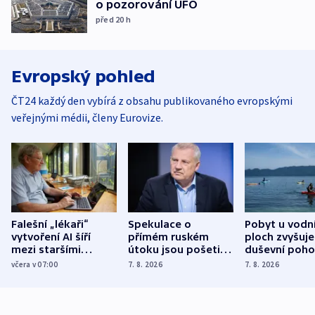
o pozorování UFO
před 20
h
Evropský pohled
ČT24 každý den vybírá z obsahu publikovaného evropskými
veřejnými médii, členy Eurovize.
Falešní „lékaři“
Spekulace o
Pobyt u vodn
vytvoření AI šíří
přímém ruském
ploch zvyšuje
mezi staršími
útoku jsou pošetilé,
duševní poho
Poláky nebezpečné
míní estonský
ukázala
včera v 07:00
7. 8. 2026
7. 8. 2026
zdravotní rady
bezpečnostní
mezinárodní 
expert