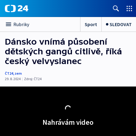
Sport
SLEDOVAT
Rubriky
Dánsko vnímá působení
dětských gangů citlivě, říká
český velvyslanec
ČT24
,
zem
29. 8. 2024
|
Zdroj:
ČT24
Nahrávám video