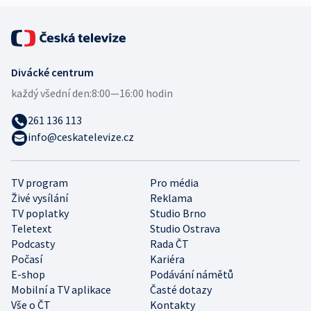
Divácké centrum
každý všední den:
8:00—16:00 hodin
261 136 113
info@ceskatelevize.cz
TV program
Pro média
Živé vysílání
Reklama
TV poplatky
Studio Brno
Teletext
Studio Ostrava
Podcasty
Rada ČT
Počasí
Kariéra
E-shop
Podávání námětů
Mobilní a TV aplikace
Časté dotazy
Vše o ČT
Kontakty