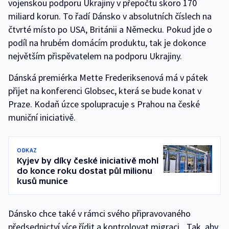
vojenskou podporu Ukrajiny v přepočtu skoro 170
miliard korun. To řadí Dánsko v absolutních číslech na
čtvrté místo po USA, Británii a Německu. Pokud jde o
podíl na hrubém domácím produktu, tak je dokonce
největším přispěvatelem na podporu Ukrajiny.
Dánská premiérka Mette Frederiksenová má v pátek
přijet na konferenci Globsec, která se bude konat v
Praze. Kodaň úzce spolupracuje s Prahou na české
muniční iniciativě.
ODKAZ
Kyjev by díky české iniciativě mohl
do konce roku dostat půl milionu
kusů munice
Dánsko chce také v rámci svého připravovaného
předsednictví více řídit a kontrolovat migraci. „Tak, aby