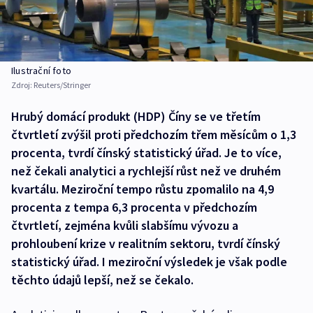
Ilustrační foto
Zdroj:
Reuters/Stringer
Hrubý domácí produkt (HDP) Číny se ve třetím
čtvrtletí zvýšil proti předchozím třem měsícům o 1,3
procenta, tvrdí čínský statistický úřad. Je to více,
než čekali analytici a rychlejší růst než ve druhém
kvartálu. Meziroční tempo růstu zpomalilo na 4,9
procenta z tempa 6,3 procenta v předchozím
čtvrtletí, zejména kvůli slabšímu vývozu a
prohloubení krize v realitním sektoru, tvrdí čínský
statistický úřad. I meziroční výsledek je však podle
těchto údajů lepší, než se čekalo.