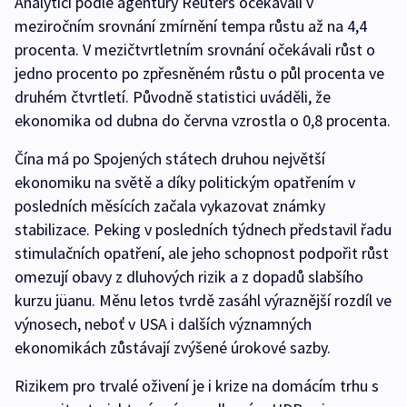
Analytici podle agentury Reuters očekávali v
meziročním srovnání zmírnění tempa růstu až na 4,4
procenta. V mezičtvrtletním srovnání očekávali růst o
jedno procento po zpřesněném růstu o půl procenta ve
druhém čtvrtletí. Původně statistici uváděli, že
ekonomika od dubna do června vzrostla o 0,8 procenta.
Čína má po Spojených státech druhou největší
ekonomiku na světě a díky politickým opatřením v
posledních měsících začala vykazovat známky
stabilizace. Peking v posledních týdnech představil řadu
stimulačních opatření, ale jeho schopnost podpořit růst
omezují obavy z dluhových rizik a z dopadů slabšího
kurzu jüanu. Měnu letos tvrdě zasáhl výraznější rozdíl ve
výnosech, neboť v USA i dalších významných
ekonomikách zůstávají zvýšené úrokové sazby.
Rizikem pro trvalé oživení je i krize na domácím trhu s