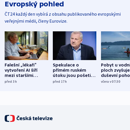
Evropský pohled
ČT24 každý den vybírá z obsahu publikovaného evropskými
veřejnými médii, členy Eurovize.
Falešní „lékaři“
Spekulace o
Pobyt u vodn
vytvoření AI šíří
přímém ruském
ploch zvyšuje
mezi staršími
útoku jsou pošetilé,
duševní poho
Poláky nebezpečné
míní estonský
ukázala
před 3
h
před 17
h
včera v 07:30
zdravotní rady
bezpečnostní
mezinárodní 
expert