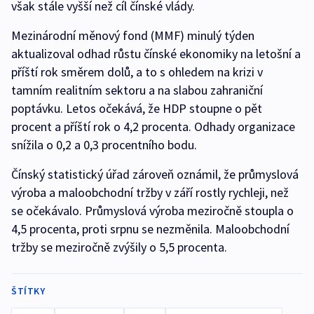
však stále vyšší než cíl čínské vlády.
Mezinárodní měnový fond (MMF) minulý týden
aktualizoval odhad růstu čínské ekonomiky na letošní a
příští rok směrem dolů, a to s ohledem na krizi v
tamním realitním sektoru a na slabou zahraniční
poptávku. Letos očekává, že HDP stoupne o pět
procent a příští rok o 4,2 procenta. Odhady organizace
snížila o 0,2 a 0,3 procentního bodu.
Čínský statistický úřad zároveň oznámil, že průmyslová
výroba a maloobchodní tržby v září rostly rychleji, než
se očekávalo. Průmyslová výroba meziročně stoupla o
4,5 procenta, proti srpnu se nezměnila. Maloobchodní
tržby se meziročně zvýšily o 5,5 procenta.
ŠTÍTKY