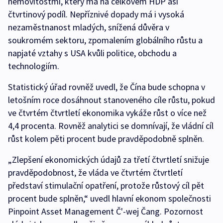
nemovitostmi, který má na celkovém HDP asi
čtvrtinový podíl. Nepříznivé dopady má i vysoká
nezaměstnanost mladých, snížená důvěra v
soukromém sektoru, zpomalením globálního růstu a
napjaté vztahy s USA kvůli politice, obchodu a
technologiím.
Statistický úřad rovněž uvedl, že Čína bude schopna v
letošním roce dosáhnout stanoveného cíle růstu, pokud
ve čtvrtém čtvrtletí ekonomika vykáže růst o více než
4,4 procenta. Rovněž analytici se domnívají, že vládní cíl
růst kolem pěti procent bude pravděpodobně splněn.
„Zlepšení ekonomických údajů za třetí čtvrtletí snižuje
pravděpodobnost, že vláda ve čtvrtém čtvrtletí
představí stimulační opatření, protože růstový cíl pět
procent bude splněn,“ uvedl hlavní ekonom společnosti
Pinpoint Asset Management Č'-wej Čang. Pozornost