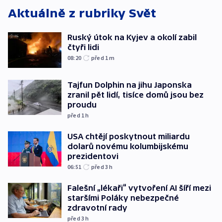
Aktuálně z rubriky
Svět
Ruský útok na Kyjev a okolí zabil
čtyři lidi
08:20
před 1
m
Tajfun Dolphin na jihu Japonska
zranil pět lidí, tisíce domů jsou bez
proudu
před 1
h
USA chtějí poskytnout miliardu
dolarů novému kolumbijskému
prezidentovi
06:51
před 3
h
Falešní „lékaři“ vytvoření AI šíří mezi
staršími Poláky nebezpečné
zdravotní rady
před 3
h