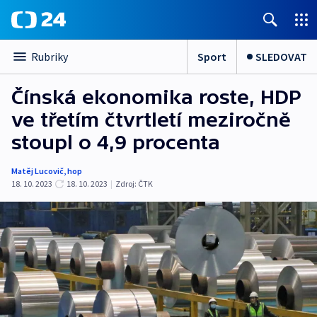
Sport
SLEDOVAT
Rubriky
Čínská ekonomika roste, HDP
ve třetím čtvrtletí meziročně
stoupl o 4,9 procenta
Matěj Lucovič
,
hop
18. 10. 2023
18. 10. 2023
|
Zdroj:
ČTK