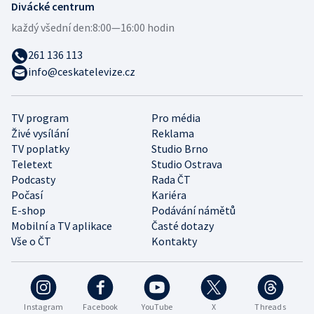
Divácké centrum
každý všední den:
8:00—16:00 hodin
261 136 113
info@ceskatelevize.cz
TV program
Pro média
Živé vysílání
Reklama
TV poplatky
Studio Brno
Teletext
Studio Ostrava
Podcasty
Rada ČT
Počasí
Kariéra
E-shop
Podávání námětů
Mobilní a TV aplikace
Časté dotazy
Vše o ČT
Kontakty
Instagram
Facebook
YouTube
X
Threads