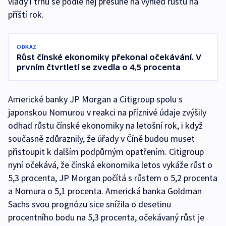
vlády i trhu se podle něj přesune na výhled růstu na
příští rok.
ODKAZ
Růst čínské ekonomiky překonal očekávání. V
prvním čtvrtletí se zvedla o 4,5 procenta
Americké banky JP Morgan a Citigroup spolu s
japonskou Nomurou v reakci na příznivé údaje zvýšily
odhad růstu čínské ekonomiky na letošní rok, i když
současně zdůraznily, že úřady v Číně budou muset
přistoupit k dalším podpůrným opatřením. Citigroup
nyní očekává, že čínská ekonomika letos vykáže růst o
5,3 procenta, JP Morgan počítá s růstem o 5,2 procenta
a Nomura o 5,1 procenta. Americká banka Goldman
Sachs svou prognózu sice snížila o desetinu
procentního bodu na 5,3 procenta, očekávaný růst je