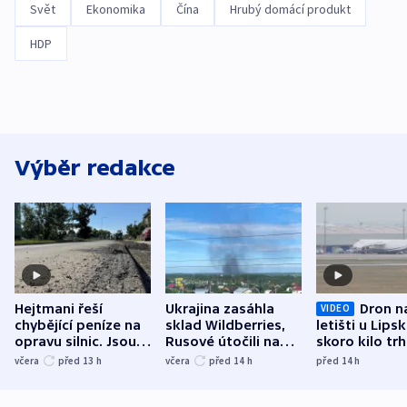
Svět
Ekonomika
Čína
Hrubý domácí produkt
HDP
Výběr redakce
Hejtmani řeší
Ukrajina zasáhla
Dron n
VIDEO
chybějící peníze na
sklad Wildberries,
letišti u Lips
opravu silnic. Jsou
Rusové útočili na
skoro kilo trh
nenárokové, namítá
trh, hasiče či
indicie ukazuj
včera
před 13
h
včera
před 14
h
před 14
h
ministerstvo
stadion
Rusko