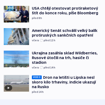
USA chtějí otestovat protiraketový
štít do konce roku, píše Bloomberg
před 8
h
Americký Senát schválil velký balík
protiruských sankčních opatření
včera
před 12
h
Ukrajina zasáhla sklad Wildberries,
Rusové útočili na trh, hasiče či
stadion
včera
před 14
h
Dron na letišti u Lipska nesl
VIDEO
skoro kilo trhaviny, indicie ukazují
na Rusko
před 14
h